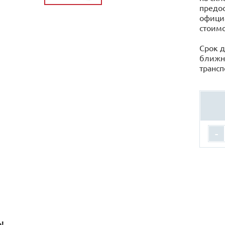
предос
официа
стоимо
Срок д
ближн
трансп
-
!