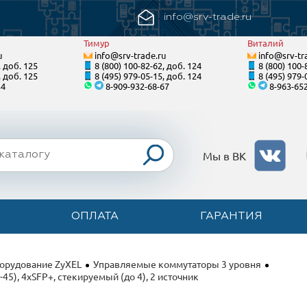
info@srv-trade.ru
Тимур
Виталий
u
info@srv-trade.ru
info@srv-tr
, доб. 125
8 (800) 100-82-62, доб. 124
8 (800) 100-
, доб. 125
8 (495) 979-05-15, доб. 124
8 (495) 979-
34
8-909-932-68-67
8-963-65
Мы в ВК
ОПЛАТА
ГАРАНТИЯ
орудование ZyXEL
Управляемые коммутаторы 3 уровня
45), 4xSFP+, стекируемый (до 4), 2 источник