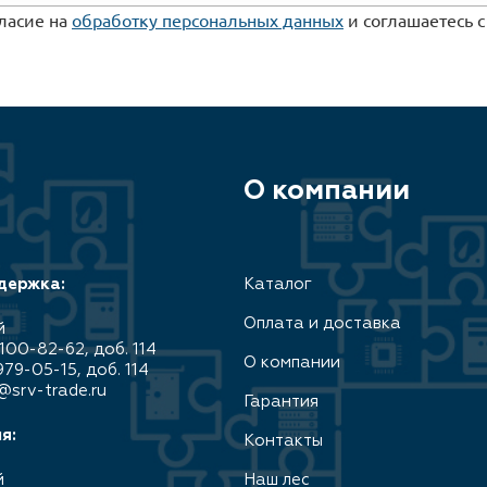
гласие на
обработку персональных данных
и соглашаетесь 
О компании
держка:
Каталог
Оплата и доставка
й
100-82-62, доб. 114
О компании
979-05-15, доб. 114
@srv-trade.ru
Гарантия
я:
Контакты
й
Наш лес