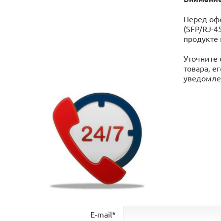
Перед офо
(SFP/RJ-4
продукте
Уточните 
товара, е
уведомлен
E-mail*