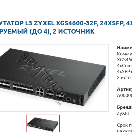
АТОР L3 ZYXEL XGS4600-32F, 24XSFP, 4X
РУЕМЫЙ (ДО 4), 2 ИСТОЧНИК
Наиме
Коммут
XGS460
4xComb
4xSFP+
2 исто
Артик
А0000
Бренд
ZyXEL
Срок п
на скл