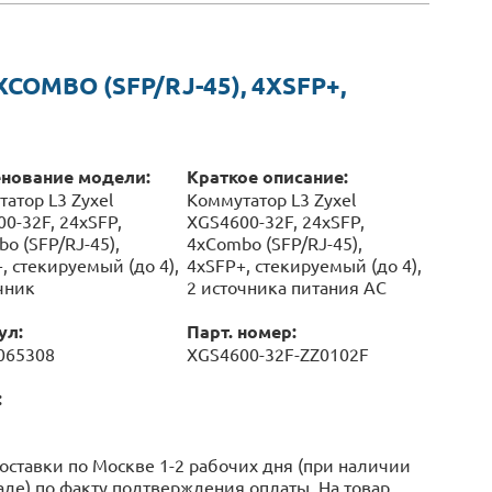
COMBO (SFP/RJ-45), 4XSFP+,
нование модели:
Краткое описание:
атор L3 Zyxel
Коммутатор L3 Zyxel
0-32F, 24xSFP,
XGS4600-32F, 24xSFP,
o (SFP/RJ-45),
4xCombo (SFP/RJ-45),
, стекируемый (до 4),
4xSFP+, стекируемый (до 4),
чник
2 источника питания AC
ул:
Парт. номер:
065308
XGS4600-32F-ZZ0102F
:
оставки по Москве 1-2 рабочих дня (при наличии
аде) по факту подтверждения оплаты. На товар