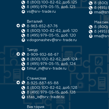
8 (800) 100-82-62, доб. 125
8 (800) 
8 (495) 979-05-15, доб. 125
8 (495) 
vs@srv-trade.ru
rma@srv
Виталий
Максим
8-963-652-87-76
8 (800) 
8 (800) 100-82-62, доб. 120
8 (495) 
8 (495) 979-05-15, доб. 120
rma@srv
v.dogonashev@srv-trade.ru
Тимур
8-909-932-68-67
8 (800) 100-82-62, доб. 124
8 (495) 979-05-15, доб. 124
timur_m@srv-trade.ru
Станислав
8-925-887-65-88
8 (800) 100-82-62, доб. 128
8 (495) 979-05-15, доб. 128
stas_o@srv-trade.ru
Виктория