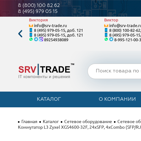
8 (800) 100 82 62
8 (495) 979 05 15
Виктория
Виктор
info@srv-trade.ru
info@srv-trade.r
. 128
8 (495) 979-05-15, доб. 121
8 (800) 100-82-62
. 128
8 (495) 979-05-15, доб. 121
8 (495) 979-05-15
89254938089
8-995-121-00-
КАТАЛОГ
О КОМПАНИИ
Главная
Каталог
Сетевое оборудование
Сетевое об
Коммутатор L3 Zyxel XGS4600-32F, 24xSFP, 4xCombo (SFP/RJ-