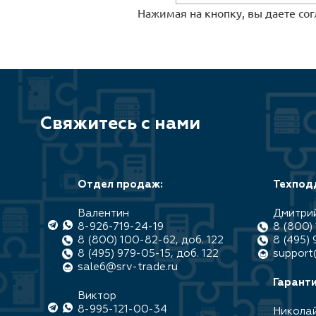
Нажимая на кнопку, вы даете со
Свяжитесь с нами
Отдел продаж:
Техпод
Валентин
Дмитри
8-926-719-24-19
8 (800) 
8 (800) 100-82-62, доб. 122
8 (495) 
8 (495) 979-05-15, доб. 122
support
sale6@srv-trade.ru
Гаранти
Виктор
8-995-121-00-34
Никола