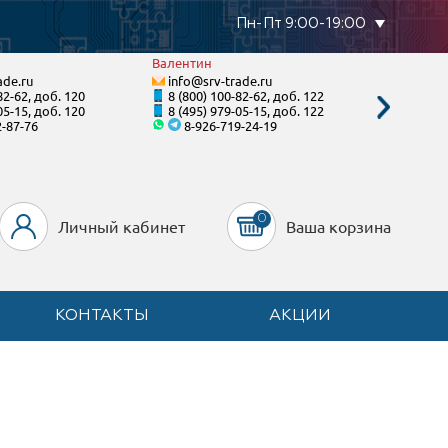
Пн-Пт 9:00-19:00
Валентин
Станисл
ade.ru
info@srv-trade.ru
info@s
82-62, доб. 120
8 (800) 100-82-62, доб. 122
8 (800)
05-15, доб. 120
8 (495) 979-05-15, доб. 122
8 (495)
2-87-76
8-926-719-24-19
8-92
0
Личный кабинет
Ваша корзина
КОНТАКТЫ
АКЦИИ