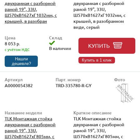
двухрамная с разборной
двухрамная с разборной
рамой 19", 33U,
рамой 19", 33U,
Ш570xВ1627xГ1032мм, с
Ш570xВ1627xГ1032мм, с
крышей, в разобран
крышей, в разобранном
виде, серый
Цена
Склад
8 053 р.
КУПИТЬ
В наличии
с учётом НДС
Нашли
Купить в 1 клик
дешевле?
Артикул
Парт. номер
Фото
А0000054382
TRD-335780-R-GY
Название модели
Краткое описание
TLK Монтажная стойка
TLK Монтажная стойка
двухрамная с разборной
двухрамная с разборной
рамой 19", 33U,
рамой 19", 33U,
Ш570xВ1627xГ805мм, с
Ш570xВ1627xГ805мм, с