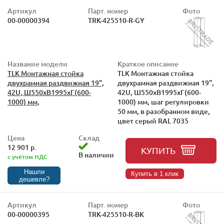
Артикул
Парт. номер
Фото
00-00000394
TRK-425510-R-GY
Название модели
Краткое описание
TLK Монтажная стойка
TLK Монтажная стойка
двухрамная раздвижная 19",
двухрамная раздвижная 19",
42U, Ш550xВ1995xГ(600-
42U, Ш550xВ1995xГ(600-
1000) мм,
1000) мм, шаг регулировки
50 мм, в разобранном виде,
цвет серый RAL 7035
Цена
Склад
12 901 р.
КУПИТЬ
В наличии
с учётом НДС
Нашли
Купить в 1 клик
дешевле?
Артикул
Парт. номер
Фото
00-00000395
TRK-425510-R-BK