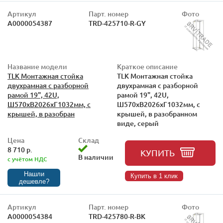
Артикул
Парт. номер
Фото
А0000054387
TRD-425710-R-GY
Название модели
Краткое описание
TLK Монтажная стойка
TLK Монтажная стойка
двухрамная с разборной
двухрамная с разборной
рамой 19", 42U,
рамой 19", 42U,
Ш570xВ2026xГ1032мм, с
Ш570xВ2026xГ1032мм, с
крышей, в разобран
крышей, в разобранном
виде, серый
Цена
Склад
8 710 р.
КУПИТЬ
В наличии
с учётом НДС
Нашли
Купить в 1 клик
дешевле?
Артикул
Парт. номер
Фото
А0000054384
TRD-425780-R-BK