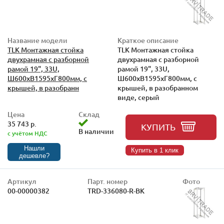
Название модели
Краткое описание
TLK Монтажная стойка
TLK Монтажная стойка
двухрамная с разборной
двухрамная с разборной
рамой 19", 33U,
рамой 19", 33U,
Ш600xВ1595xГ800мм, с
Ш600xВ1595xГ800мм, с
крышей, в разобранн
крышей, в разобранном
виде, серый
Цена
Склад
35 743 р.
КУПИТЬ
В наличии
с учётом НДС
Нашли
Купить в 1 клик
дешевле?
Артикул
Парт. номер
Фото
00-00000382
TRD-336080-R-BK