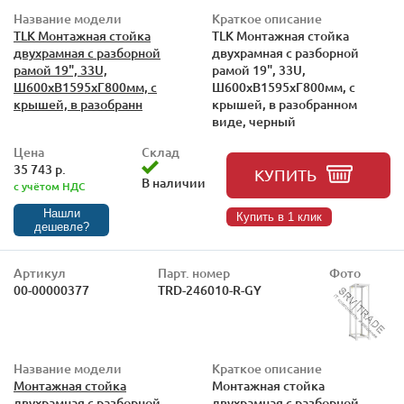
Название модели
Краткое описание
TLK Монтажная стойка
TLK Монтажная стойка
двухрамная с разборной
двухрамная с разборной
рамой 19", 33U,
рамой 19", 33U,
Ш600xВ1595xГ800мм, с
Ш600xВ1595xГ800мм, с
крышей, в разобранн
крышей, в разобранном
виде, черный
Цена
Склад
35 743 р.
КУПИТЬ
В наличии
с учётом НДС
Нашли
Купить в 1 клик
дешевле?
Артикул
Парт. номер
Фото
00-00000377
TRD-246010-R-GY
Название модели
Краткое описание
Монтажная стойка
Монтажная стойка
двухрамная с разборной
двухрамная с разборной