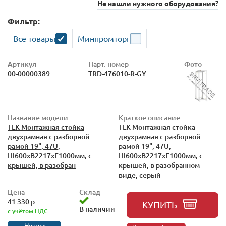
Не нашли нужного оборудования?
Фильтр:
Все товары
Минпромторг
Артикул
Парт. номер
Фото
00-00000389
TRD-476010-R-GY
Название модели
Краткое описание
TLK Монтажная стойка
TLK Монтажная стойка
двухрамная с разборной
двухрамная с разборной
рамой 19", 47U,
рамой 19", 47U,
Ш600xВ2217xГ1000мм, с
Ш600xВ2217xГ1000мм, с
крышей, в разобран
крышей, в разобранном
виде, серый
Цена
Склад
41 330 р.
КУПИТЬ
В наличии
с учётом НДС