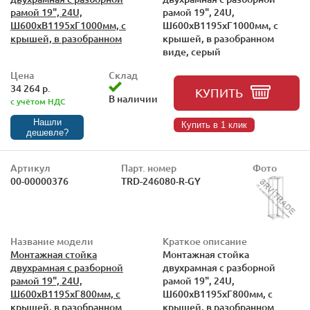
рамой 19", 24U,
рамой 19", 24U,
Ш600xВ1195xГ1000мм, с
Ш600xВ1195xГ1000мм, с
крышей, в разобранном
крышей, в разобранном
виде, серый
Цена
Склад
34 264 р.
КУПИТЬ
В наличии
с учётом НДС
Нашли
Купить в 1 клик
дешевле?
Артикул
Парт. номер
Фото
00-00000376
TRD-246080-R-GY
Название модели
Краткое описание
Монтажная стойка
Монтажная стойка
двухрамная с разборной
двухрамная с разборной
рамой 19", 24U,
рамой 19", 24U,
Ш600xВ1195xГ800мм, с
Ш600xВ1195xГ800мм, с
крышей, в разобранном
крышей, в разобранном