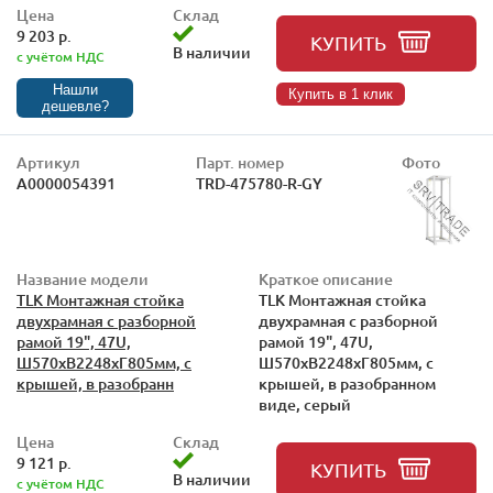
Цена
Склад
9 203 р.
КУПИТЬ
В наличии
с учётом НДС
Нашли
Купить в 1 клик
дешевле?
Артикул
Парт. номер
Фото
А0000054391
TRD-475780-R-GY
Название модели
Краткое описание
TLK Монтажная стойка
TLK Монтажная стойка
двухрамная с разборной
двухрамная с разборной
рамой 19", 47U,
рамой 19", 47U,
Ш570xВ2248xГ805мм, с
Ш570xВ2248xГ805мм, с
крышей, в разобранн
крышей, в разобранном
виде, серый
Цена
Склад
9 121 р.
КУПИТЬ
В наличии
с учётом НДС