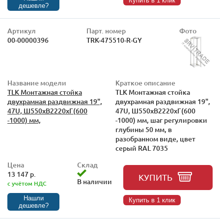
Купить в 1 клик
дешевле?
Артикул
Парт. номер
Фото
00-00000396
TRK-475510-R-GY
Название модели
Краткое описание
TLK Монтажная стойка
TLK Монтажная стойка
двухрамная раздвижная 19",
двухрамная раздвижная 19",
47U, Ш550xВ2220xГ(600
47U, Ш550xВ2220xГ(600
-1000) мм,
-1000) мм, шаг регулировки
глубины 50 мм, в
разобранном виде, цвет
серый RAL 7035
Цена
Склад
13 147 р.
КУПИТЬ
В наличии
с учётом НДС
Нашли
Купить в 1 клик
дешевле?