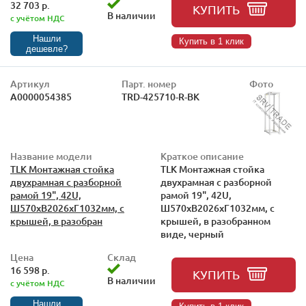
32 703 р.
КУПИТЬ
В наличии
с учётом НДС
Нашли
Купить в 1 клик
дешевле?
Артикул
Парт. номер
Фото
А0000054385
TRD-425710-R-BK
Название модели
Краткое описание
TLK Монтажная стойка
TLK Монтажная стойка
двухрамная с разборной
двухрамная с разборной
рамой 19", 42U,
рамой 19", 42U,
Ш570xВ2026xГ1032мм, с
Ш570xВ2026xГ1032мм, с
крышей, в разобран
крышей, в разобранном
виде, черный
Цена
Склад
16 598 р.
КУПИТЬ
В наличии
с учётом НДС
Нашли