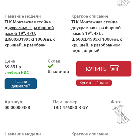
Название модели
Краткое описание
TLK Монтажная стойка
TLK Монтажная стойка
двухрамная с разборной
двухрамная с разборной
рамой 19", 42U,
рамой 19", 42U,
Ш600xВ1995xГ1000мм, с
Ш600xВ1995xГ1000мм, с
крышей, в разобран
крышей, в разобранном
виде, черный
Цена
Склад
39 851 р.
КУПИТЬ
В наличии
с учётом НДС
Нашли
Купить в 1 клик
дешевле?
Артикул
Парт. номер
Фото
00-00000388
TRD-476080-R-GY
Название модели
Краткое описание