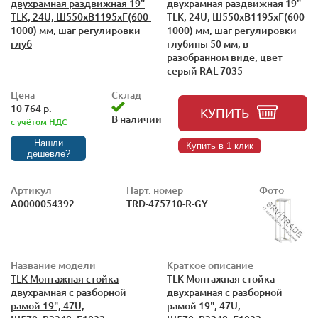
двухрамная раздвижная 19"
двухрамная раздвижная 19"
TLK, 24U, Ш550xВ1195xГ(600-
TLK, 24U, Ш550xВ1195xГ(600-
1000) мм, шаг регулировки
1000) мм, шаг регулировки
глуб
глубины 50 мм, в
разобранном виде, цвет
серый RAL 7035
Цена
Склад
10 764 р.
КУПИТЬ
В наличии
с учётом НДС
Нашли
Купить в 1 клик
дешевле?
Артикул
Парт. номер
Фото
А0000054392
TRD-475710-R-GY
Название модели
Краткое описание
TLK Монтажная стойка
TLK Монтажная стойка
двухрамная с разборной
двухрамная с разборной
рамой 19", 47U,
рамой 19", 47U,