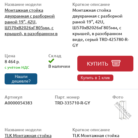
Название модели
Краткое описание
Монтажная стойка
Монтажная стойка
двухрамная с разборной
двухрамная с разборной
рамой 19", 42U,
рамой 19", 42U,
Ш570xВ2026xГ805мм, с
Ш570xВ2026xГ805мм, с
крышей, в разобранном в
крышей, в разобранном
виде, серый TRD-425780-R-
GY
Цена
Склад
8 464 р.
КУПИТЬ
В наличии
с учётом НДС
Нашли
Купить в 1 клик
дешевле?
Артикул
Парт. номер
Фото
А0000054383
TRD-335710-R-GY
Название модели
Краткое описание
TLK Монтажная стойка
TLK Монтажная стойка