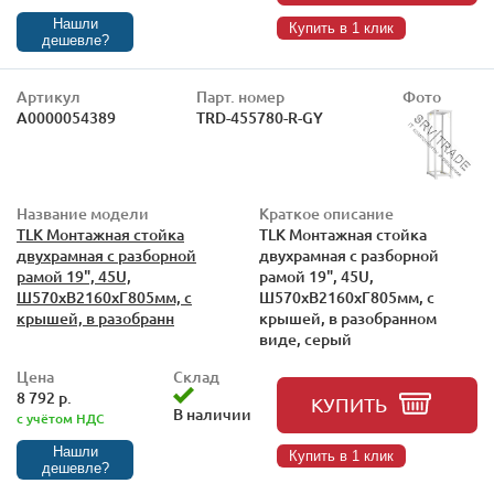
Нашли
Купить в 1 клик
дешевле?
Артикул
Парт. номер
Фото
А0000054389
TRD-455780-R-GY
Название модели
Краткое описание
TLK Монтажная стойка
TLK Монтажная стойка
двухрамная с разборной
двухрамная с разборной
рамой 19", 45U,
рамой 19", 45U,
Ш570xВ2160xГ805мм, с
Ш570xВ2160xГ805мм, с
крышей, в разобранн
крышей, в разобранном
виде, серый
Цена
Склад
8 792 р.
КУПИТЬ
В наличии
с учётом НДС
Нашли
Купить в 1 клик
дешевле?