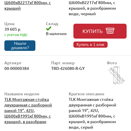
Ш600xВ2217xГ800мм, с
Ш600xВ2217xГ800мм, с
крышей
крышей, в разобранном
виде, черный
Цена
Склад
39 605 р.
КУПИТЬ
В наличии
с учётом НДС
Нашли
Купить в 1 клик
дешевле?
Артикул
Парт. номер
Фото
00-00000384
TRD-426080-R-GY
Название модели
Краткое описание
TLK Монтажная стойка
TLK Монтажная стойка
двухрамная с разборной
двухрамная с разборной
рамой 19", 42U,
рамой 19", 42U,
Ш600xВ1995xГ800мм, с
Ш600xВ1995xГ800мм, с
крышей, в разобранн
крышей, в разобранном
виде, серый