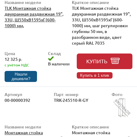
Название модели
Краткое описание
TLK Монтажная стойка
TLK Монтажная стойка
двухрамная раздвижная 19",
двухрамная раздвижная 19",
33U, Ш550xВ1595xГ(600-
33U, Ш550xВ1595xГ(600-
1000) мм,
1000) мм, шаг регулировки
глубины 50 мм, в
разобранном виде, цвет
серый RAL 7035
Цена
Склад
12 325 р.
КУПИТЬ
В наличии
с учётом НДС
Нашли
Купить в 1 клик
дешевле?
Артикул
Парт. номер
Фото
00-00000392
TRK-245510-R-GY
Название модели
Краткое описание
Монтажная стойка
Монтажная стойка