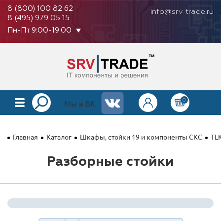
8 (800) 100 82 62
info@srv-trade.ru
8 (495) 979 05 15
Пн-Пт 9:00-19:00
0
КАТАЛОГ
Мы в ВК
О КОМПАНИИ
Главная
Каталог
Шкафы, стойки 19 и компоненты СКС
TLK
ОПЛАТА
Разборные стойки
ГАРАНТИЯ
КОНТАКТЫ
АКЦИИ