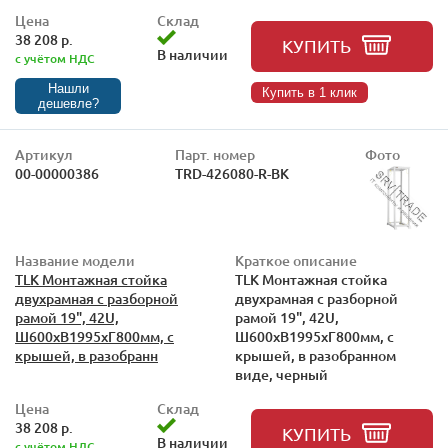
Цена
Склад
38 208 р.
КУПИТЬ
В наличии
с учётом НДС
Нашли
Купить в 1 клик
дешевле?
Артикул
Парт. номер
Фото
00-00000386
TRD-426080-R-BK
Название модели
Краткое описание
TLK Монтажная стойка
TLK Монтажная стойка
двухрамная с разборной
двухрамная с разборной
рамой 19", 42U,
рамой 19", 42U,
Ш600xВ1995xГ800мм, с
Ш600xВ1995xГ800мм, с
крышей, в разобранн
крышей, в разобранном
виде, черный
Цена
Склад
38 208 р.
КУПИТЬ
В наличии
с учётом НДС