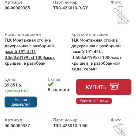
Артикул
Парт. номер
Фото
00-00000385
TRD-426010-R-GY
Название модели
Краткое описание
TLK Монтажная стойка
TLK Монтажная стойка
двухрамная с разборной
двухрамная с разборной
рамой 19", 42U,
рамой 19", 42U,
Ш600xВ1995xГ1000мм, с
Ш600xВ1995xГ1000мм, с
крышей, в разобран
крышей, в разобранном
виде, серый
Цена
Склад
39 851 р.
КУПИТЬ
В наличии
с учётом НДС
Нашли
Купить в 1 клик
дешевле?
Артикул
Парт. номер
Фото
00-00000387
TRD-426010-R-BK