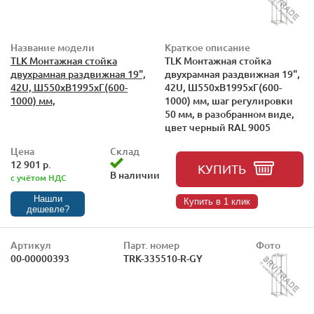
Название модели
Краткое описание
TLK Монтажная стойка
TLK Монтажная стойка
двухрамная раздвижная 19",
двухрамная раздвижная 19",
42U, Ш550xВ1995xГ(600-
42U, Ш550xВ1995xГ(600-
1000) мм,
1000) мм, шаг регулировки
50 мм, в разобранном виде,
цвет черный RAL 9005
Цена
Склад
12 901 р.
КУПИТЬ
В наличии
с учётом НДС
Нашли
Купить в 1 клик
дешевле?
Артикул
Парт. номер
Фото
00-00000393
TRK-335510-R-GY