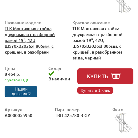
Название модели
Краткое описание
TLK Монтажная стойка
TLK Монтажная стойка
двухрамная с разборной
двухрамная с разборной
рамой 19", 42U,
рамой 19", 42U,
Ш570xВ2026xГ805мм, с
Ш570xВ2026xГ805мм, с
крышей, в разобранн
крышей, в разобранном
виде, черный
Цена
Склад
8 464 р.
КУПИТЬ
В наличии
с учётом НДС
Нашли
Купить в 1 клик
дешевле?
Артикул
Парт. номер
Фото
А0000055950
TRD-425780-R-GY