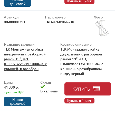
Нашли
Купить в 1 клик
дешевле?
Артикул
Парт. номер
Фото
00-00000391
TRD-476010-R-BK
Название модели
Краткое описание
TLK Монтажная стойка
TLK Монтажная стойка
двухрамная с разборной
двухрамная с разборной
рамой 19", 47U,
рамой 19", 47U,
Ш600xВ2217xГ1000мм, с
Ш600xВ2217xГ1000мм, с
крышей, в разобран
крышей, в разобранном
виде, черный
Цена
Склад
41 330 р.
КУПИТЬ
В наличии
с учётом НДС
Нашли
Купить в 1 клик
дешевле?