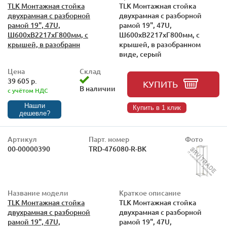
TLK Монтажная стойка
TLK Монтажная стойка
двухрамная с разборной
двухрамная с разборной
рамой 19", 47U,
рамой 19", 47U,
Ш600xВ2217xГ800мм, с
Ш600xВ2217xГ800мм, с
крышей, в разобранн
крышей, в разобранном
виде, серый
Цена
Склад
39 605 р.
КУПИТЬ
В наличии
с учётом НДС
Нашли
Купить в 1 клик
дешевле?
Артикул
Парт. номер
Фото
00-00000390
TRD-476080-R-BK
Название модели
Краткое описание
TLK Монтажная стойка
TLK Монтажная стойка
двухрамная с разборной
двухрамная с разборной
рамой 19", 47U,
рамой 19", 47U,