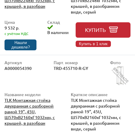
Ш570xВ2248xГ1032мм, с
Ш570xВ2248xГ1032мм, с
крышей, в разобран
крышей, в разобранном
виде, серый
Цена
Склад
9 532 р.
КУПИТЬ
В наличии
с учётом НДС
Нашли
Купить в 1 клик
дешевле?
Артикул
Парт. номер
Фото
А0000054390
TRD-455710-R-GY
Название модели
Краткое описание
TLK Монтажная стойка
TLK Монтажная стойка
двухрамная с разборной
двухрамная с разборной
рамой 19", 45U,
рамой 19", 45U,
Ш570xВ2160xГ1032мм, с
Ш570xВ2160xГ1032мм, с
крышей, в разобран
крышей, в разобранном
виде, серый