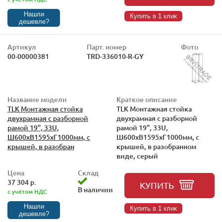
Нашли
Купить в 1 клик
дешевле?
Артикул
Парт. номер
Фото
00-00000381
TRD-336010-R-GY
Название модели
Краткое описание
TLK Монтажная стойка
TLK Монтажная стойка
двухрамная с разборной
двухрамная с разборной
рамой 19", 33U,
рамой 19", 33U,
Ш600xВ1595xГ1000мм, с
Ш600xВ1595xГ1000мм, с
крышей, в разобран
крышей, в разобранном
виде, серый
Цена
Склад
37 304 р.
КУПИТЬ
В наличии
с учётом НДС
Нашли
Купить в 1 клик
дешевле?