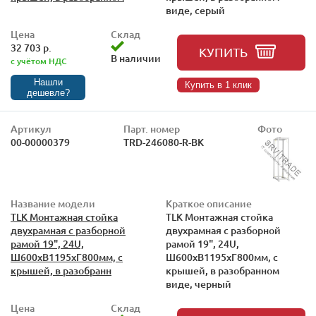
виде, серый
Цена
Склад
32 703 р.
КУПИТЬ
В наличии
с учётом НДС
Нашли
Купить в 1 клик
дешевле?
Артикул
Парт. номер
Фото
00-00000379
TRD-246080-R-BK
Название модели
Краткое описание
TLK Монтажная стойка
TLK Монтажная стойка
двухрамная с разборной
двухрамная с разборной
рамой 19", 24U,
рамой 19", 24U,
Ш600xВ1195xГ800мм, с
Ш600xВ1195xГ800мм, с
крышей, в разобранн
крышей, в разобранном
виде, черный
Цена
Склад