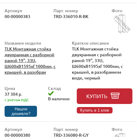
Артикул
Парт. номер
Фото
00-00000383
TRD-336010-R-BK
Название модели
Краткое описание
TLK Монтажная стойка
TLK Монтажная стойка
двухрамная с разборной
двухрамная с разборной
рамой 19", 33U,
рамой 19", 33U,
Ш600xВ1595xГ1000мм, с
Ш600xВ1595xГ1000мм, с
крышей, в разобран
крышей, в разобранном
виде, черный
Цена
Склад
37 304 р.
КУПИТЬ
В наличии
с учётом НДС
Нашли
Купить в 1 клик
дешевле?
Артикул
Парт. номер
Фото
00-00000380
TRD-336080-R-GY