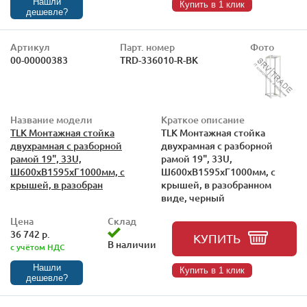
Нашли
Купить в 1 клик
дешевле?
Артикул
Парт. номер
Фото
00-00000383
TRD-336010-R-BK
Название модели
Краткое описание
TLK Монтажная стойка
TLK Монтажная стойка
двухрамная с разборной
двухрамная с разборной
рамой 19", 33U,
рамой 19", 33U,
Ш600xВ1595xГ1000мм, с
Ш600xВ1595xГ1000мм, с
крышей, в разобран
крышей, в разобранном
виде, черный
Цена
Склад
36 742 р.
КУПИТЬ
В наличии
с учётом НДС
Нашли
Купить в 1 клик
дешевле?