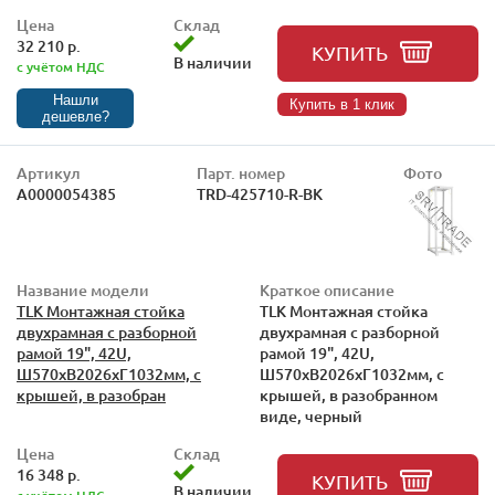
Цена
Склад
32 210 р.
КУПИТЬ
В наличии
с учётом НДС
Нашли
Купить в 1 клик
дешевле?
Артикул
Парт. номер
Фото
А0000054385
TRD-425710-R-BK
Название модели
Краткое описание
TLK Монтажная стойка
TLK Монтажная стойка
двухрамная с разборной
двухрамная с разборной
рамой 19", 42U,
рамой 19", 42U,
Ш570xВ2026xГ1032мм, с
Ш570xВ2026xГ1032мм, с
крышей, в разобран
крышей, в разобранном
виде, черный
Цена
Склад
16 348 р.
КУПИТЬ
В наличии