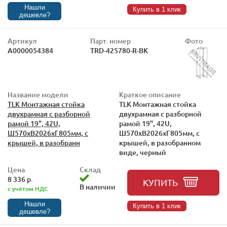
Нашли
Купить в 1 клик
дешевле?
Артикул
Парт. номер
Фото
А0000054384
TRD-425780-R-BK
Название модели
Краткое описание
TLK Монтажная стойка
TLK Монтажная стойка
двухрамная с разборной
двухрамная с разборной
рамой 19", 42U,
рамой 19", 42U,
Ш570xВ2026xГ805мм, с
Ш570xВ2026xГ805мм, с
крышей, в разобранн
крышей, в разобранном
виде, черный
Цена
Склад
8 336 р.
КУПИТЬ
В наличии
с учётом НДС
Нашли
Купить в 1 клик
дешевле?