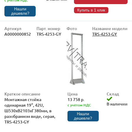
с учётом НДС
Нашли
Купить в 1 клик
дешевле?
Артикул
Парт. номер
Фото
Название модели
А0000000852
TRS-4253-GY
TRS-4253-GY
Краткое описание
Цена
Склад
Монтажная стойка
13 758 р.
В наличии
одинарная 19", 42U,
с учётом НДС
Ш530xВ2103хГ380мм, в
Нашли
разобранном виде, серая,
дешевле?
TRS-4253-GY