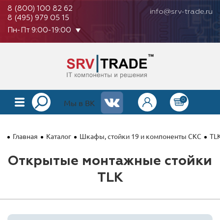
8 (800) 100 82 62
info@srv-trade.ru
8 (495) 979 05 15
Пн-Пт 9:00-19:00
0
КАТАЛОГ
Мы в ВК
О КОМПАНИИ
Главная
Каталог
Шкафы, стойки 19 и компоненты СКС
TLK
ОПЛАТА
Открытые монтажные стойки
ГАРАНТИЯ
TLK
КОНТАКТЫ
АКЦИИ