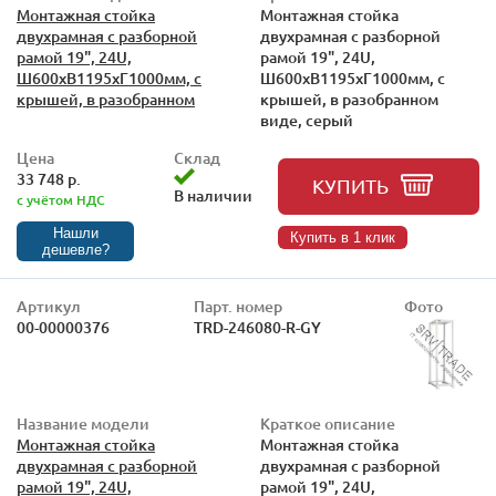
Монтажная стойка
Монтажная стойка
двухрамная с разборной
двухрамная с разборной
рамой 19", 24U,
рамой 19", 24U,
Ш600xВ1195xГ1000мм, с
Ш600xВ1195xГ1000мм, с
крышей, в разобранном
крышей, в разобранном
виде, серый
Цена
Склад
33 748 р.
КУПИТЬ
В наличии
с учётом НДС
Нашли
Купить в 1 клик
дешевле?
Артикул
Парт. номер
Фото
00-00000376
TRD-246080-R-GY
Название модели
Краткое описание
Монтажная стойка
Монтажная стойка
двухрамная с разборной
двухрамная с разборной
рамой 19", 24U,
рамой 19", 24U,