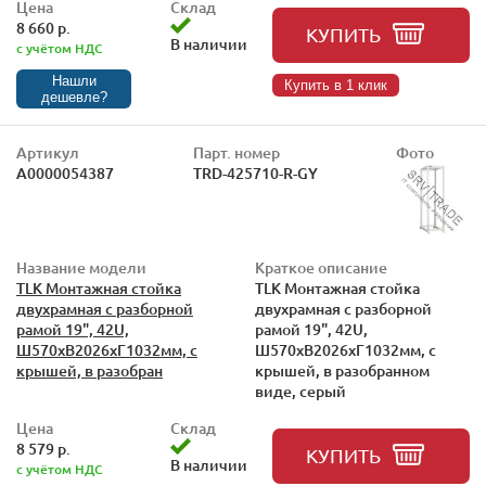
Цена
Склад
8 660 р.
КУПИТЬ
В наличии
с учётом НДС
Нашли
Купить в 1 клик
дешевле?
Артикул
Парт. номер
Фото
А0000054387
TRD-425710-R-GY
Название модели
Краткое описание
TLK Монтажная стойка
TLK Монтажная стойка
двухрамная с разборной
двухрамная с разборной
рамой 19", 42U,
рамой 19", 42U,
Ш570xВ2026xГ1032мм, с
Ш570xВ2026xГ1032мм, с
крышей, в разобран
крышей, в разобранном
виде, серый
Цена
Склад
8 579 р.
КУПИТЬ
В наличии
с учётом НДС