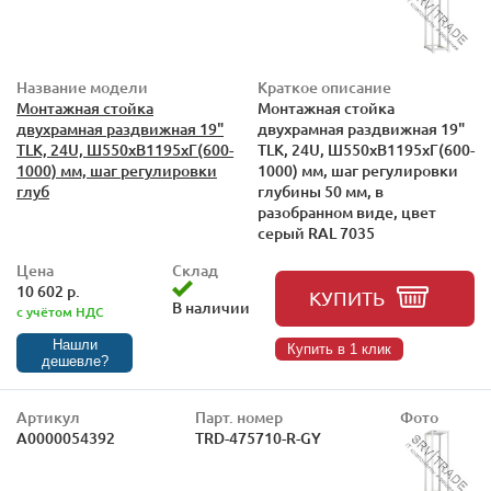
Название модели
Краткое описание
Монтажная стойка
Монтажная стойка
двухрамная раздвижная 19"
двухрамная раздвижная 19"
TLK, 24U, Ш550xВ1195xГ(600-
TLK, 24U, Ш550xВ1195xГ(600-
1000) мм, шаг регулировки
1000) мм, шаг регулировки
глуб
глубины 50 мм, в
разобранном виде, цвет
серый RAL 7035
Цена
Склад
10 602 р.
КУПИТЬ
В наличии
с учётом НДС
Нашли
Купить в 1 клик
дешевле?
Артикул
Парт. номер
Фото
А0000054392
TRD-475710-R-GY