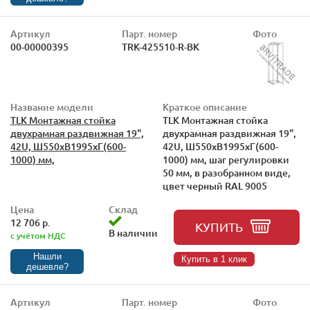
Артикул
Парт. номер
Фото
00-00000395
TRK-425510-R-BK
Название модели
Краткое описание
TLK Монтажная стойка
TLK Монтажная стойка
двухрамная раздвижная 19",
двухрамная раздвижная 19",
42U, Ш550xВ1995xГ(600-
42U, Ш550xВ1995xГ(600-
1000) мм,
1000) мм, шаг регулировки
50 мм, в разобранном виде,
цвет черный RAL 9005
Цена
Склад
12 706 р.
КУПИТЬ
В наличии
с учётом НДС
Нашли
Купить в 1 клик
дешевле?
Артикул
Парт. номер
Фото