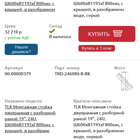
Ш600xВ1195xГ800мм, с
Ш600xВ1195xГ800мм, с
крышей, в разобранном
крышей, в разобранном
виде, серый
Цена
Склад
32 210 р.
КУПИТЬ
В наличии
с учётом НДС
Нашли
Купить в 1 клик
дешевле?
Артикул
Парт. номер
Фото
00-00000379
TRD-246080-R-BK
Название модели
Краткое описание
TLK Монтажная стойка
TLK Монтажная стойка
двухрамная с разборной
двухрамная с разборной
рамой 19", 24U,
рамой 19", 24U,
Ш600xВ1195xГ800мм, с
Ш600xВ1195xГ800мм, с
крышей, в разобранн
крышей, в разобранном
виде, черный