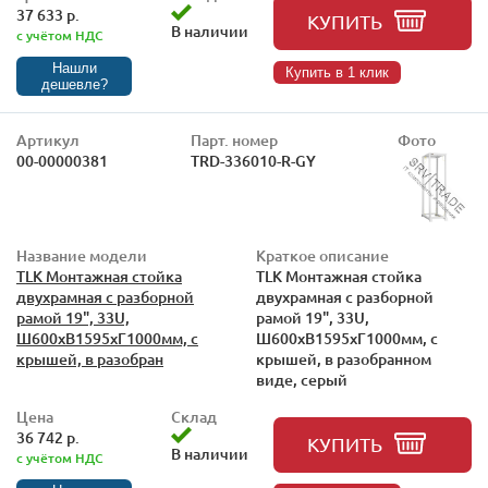
37 633 р.
КУПИТЬ
В наличии
с учётом НДС
Нашли
Купить в 1 клик
дешевле?
Артикул
Парт. номер
Фото
00-00000381
TRD-336010-R-GY
Название модели
Краткое описание
TLK Монтажная стойка
TLK Монтажная стойка
двухрамная с разборной
двухрамная с разборной
рамой 19", 33U,
рамой 19", 33U,
Ш600xВ1595xГ1000мм, с
Ш600xВ1595xГ1000мм, с
крышей, в разобран
крышей, в разобранном
виде, серый
Цена
Склад
36 742 р.
КУПИТЬ
В наличии
с учётом НДС