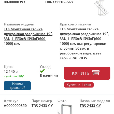
00-00000393
TRK-335510-R-GY
Название модели
Краткое описание
TLK Монтажная стойка
TLK Монтажная стойка
двухрамная раздвижная 19",
двухрамная раздвижная 19",
33U, Ш550xВ1595xГ(600-
33U, Ш550xВ1595xГ(600-
1000) мм,
1000) мм, шаг регулировки
глубины 50 мм, в
разобранном виде, цвет
серый RAL 7035
Цена
Склад
12 140 р.
КУПИТЬ
В наличии
с учётом НДС
Нашли
Купить в 1 клик
дешевле?
Артикул
Парт. номер
Фото
Название модели
А0000000850
TRS-2453-GY
TRS-2453-GY