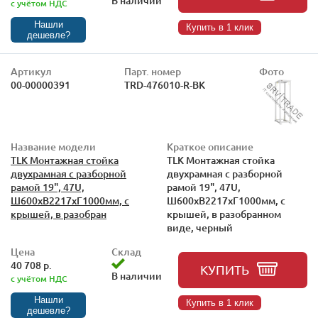
В наличии
с учётом НДС
Нашли
Купить в 1 клик
дешевле?
Артикул
Парт. номер
Фото
00-00000391
TRD-476010-R-BK
Название модели
Краткое описание
TLK Монтажная стойка
TLK Монтажная стойка
двухрамная с разборной
двухрамная с разборной
рамой 19", 47U,
рамой 19", 47U,
Ш600xВ2217xГ1000мм, с
Ш600xВ2217xГ1000мм, с
крышей, в разобран
крышей, в разобранном
виде, черный
Цена
Склад
40 708 р.
КУПИТЬ
В наличии
с учётом НДС
Нашли
Купить в 1 клик
дешевле?