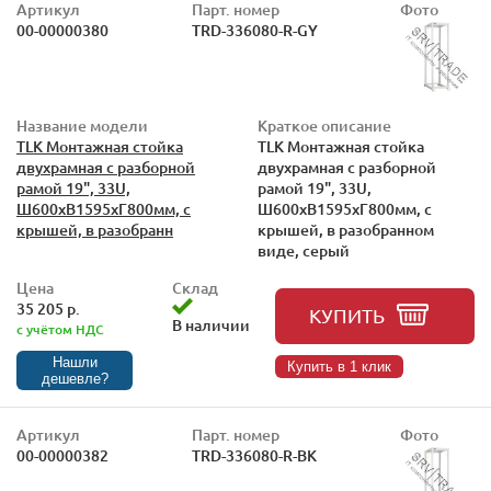
Артикул
Парт. номер
Фото
00-00000380
TRD-336080-R-GY
Название модели
Краткое описание
TLK Монтажная стойка
TLK Монтажная стойка
двухрамная с разборной
двухрамная с разборной
рамой 19", 33U,
рамой 19", 33U,
Ш600xВ1595xГ800мм, с
Ш600xВ1595xГ800мм, с
крышей, в разобранн
крышей, в разобранном
виде, серый
Цена
Склад
35 205 р.
КУПИТЬ
В наличии
с учётом НДС
Нашли
Купить в 1 клик
дешевле?
Артикул
Парт. номер
Фото
00-00000382
TRD-336080-R-BK