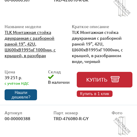
Название модели
Краткое описание
TLK Монтажная стойка
TLK Монтажная стойка
двухрамная с разборной
двухрамная с разборной
рамой 19", 42U,
рамой 19", 42U,
Ш600xВ1995xГ1000мм, с
Ш600xВ1995xГ1000мм, с
крышей, в разобран
крышей, в разобранном
виде, черный
Цена
Склад
39 251 р.
КУПИТЬ
В наличии
с учётом НДС
Нашли
Купить в 1 клик
дешевле?
Артикул
Парт. номер
Фото
00-00000388
TRD-476080-R-GY