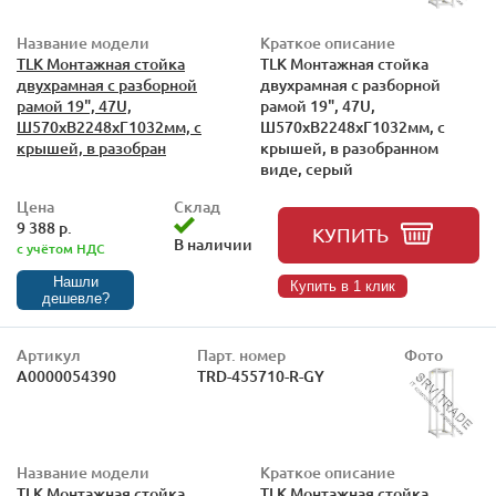
Название модели
Краткое описание
TLK Монтажная стойка
TLK Монтажная стойка
двухрамная с разборной
двухрамная с разборной
рамой 19", 47U,
рамой 19", 47U,
Ш570xВ2248xГ1032мм, с
Ш570xВ2248xГ1032мм, с
крышей, в разобран
крышей, в разобранном
виде, серый
Цена
Склад
9 388 р.
КУПИТЬ
В наличии
с учётом НДС
Нашли
Купить в 1 клик
дешевле?
Артикул
Парт. номер
Фото
А0000054390
TRD-455710-R-GY
Название модели
Краткое описание
TLK Монтажная стойка
TLK Монтажная стойка