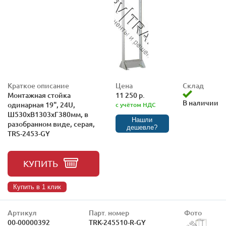
Краткое описание
Цена
Склад
Монтажная стойка
11 250 р.
В наличии
одинарная 19", 24U,
с учётом НДС
Ш530xВ1303хГ380мм, в
Нашли
разобранном виде, серая,
дешевле?
TRS-2453-GY
КУПИТЬ
Купить в 1 клик
Артикул
Парт. номер
Фото
00-00000392
TRK-245510-R-GY