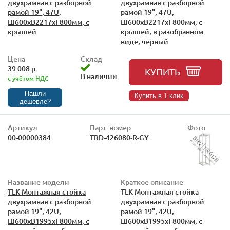
двухрамная с разборной
двухрамная с разборной
рамой 19", 47U,
рамой 19", 47U,
Ш600xВ2217xГ800мм, с
Ш600xВ2217xГ800мм, с
крышей
крышей, в разобранном
виде, черный
Цена
Склад
39 008 р.
КУПИТЬ
В наличии
с учётом НДС
Нашли
Купить в 1 клик
дешевле?
Артикул
Парт. номер
Фото
00-00000384
TRD-426080-R-GY
Название модели
Краткое описание
TLK Монтажная стойка
TLK Монтажная стойка
двухрамная с разборной
двухрамная с разборной
рамой 19", 42U,
рамой 19", 42U,
Ш600xВ1995xГ800мм, с
Ш600xВ1995xГ800мм, с