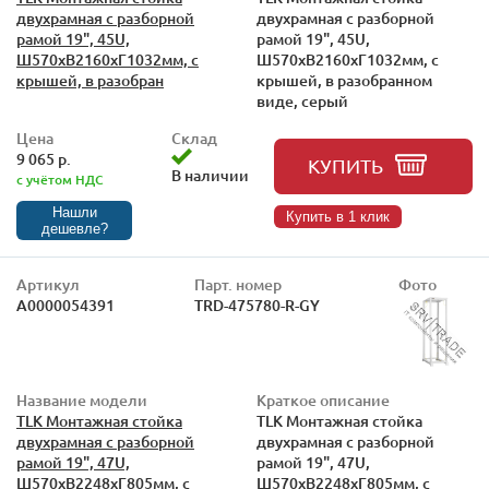
двухрамная с разборной
двухрамная с разборной
рамой 19", 45U,
рамой 19", 45U,
Ш570xВ2160xГ1032мм, с
Ш570xВ2160xГ1032мм, с
крышей, в разобран
крышей, в разобранном
виде, серый
Цена
Склад
9 065 р.
КУПИТЬ
В наличии
с учётом НДС
Нашли
Купить в 1 клик
дешевле?
Артикул
Парт. номер
Фото
А0000054391
TRD-475780-R-GY
Название модели
Краткое описание
TLK Монтажная стойка
TLK Монтажная стойка
двухрамная с разборной
двухрамная с разборной
рамой 19", 47U,
рамой 19", 47U,
Ш570xВ2248xГ805мм, с
Ш570xВ2248xГ805мм, с