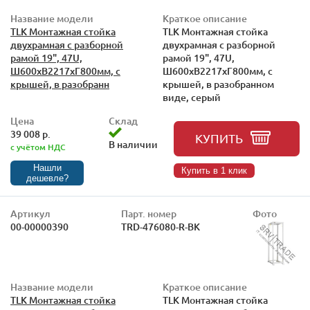
Название модели
Краткое описание
TLK Монтажная стойка
TLK Монтажная стойка
двухрамная с разборной
двухрамная с разборной
рамой 19", 47U,
рамой 19", 47U,
Ш600xВ2217xГ800мм, с
Ш600xВ2217xГ800мм, с
крышей, в разобранн
крышей, в разобранном
виде, серый
Цена
Склад
39 008 р.
КУПИТЬ
В наличии
с учётом НДС
Нашли
Купить в 1 клик
дешевле?
Артикул
Парт. номер
Фото
00-00000390
TRD-476080-R-BK
Название модели
Краткое описание
TLK Монтажная стойка
TLK Монтажная стойка