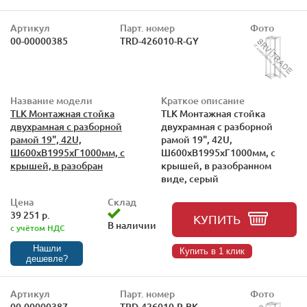
Артикул
Парт. номер
Фото
00-00000385
TRD-426010-R-GY
Название модели
Краткое описание
TLK Монтажная стойка
TLK Монтажная стойка
двухрамная с разборной
двухрамная с разборной
рамой 19", 42U,
рамой 19", 42U,
Ш600xВ1995xГ1000мм, с
Ш600xВ1995xГ1000мм, с
крышей, в разобран
крышей, в разобранном
виде, серый
Цена
Склад
39 251 р.
КУПИТЬ
В наличии
с учётом НДС
Нашли
Купить в 1 клик
дешевле?
Артикул
Парт. номер
Фото
00-00000387
TRD-426010-R-BK