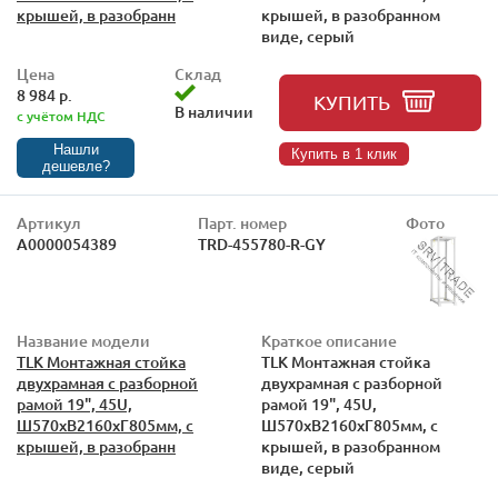
крышей, в разобранн
крышей, в разобранном
виде, серый
Цена
Склад
8 984 р.
КУПИТЬ
В наличии
с учётом НДС
Нашли
Купить в 1 клик
дешевле?
Артикул
Парт. номер
Фото
А0000054389
TRD-455780-R-GY
Название модели
Краткое описание
TLK Монтажная стойка
TLK Монтажная стойка
двухрамная с разборной
двухрамная с разборной
рамой 19", 45U,
рамой 19", 45U,
Ш570xВ2160xГ805мм, с
Ш570xВ2160xГ805мм, с
крышей, в разобранн
крышей, в разобранном
виде, серый