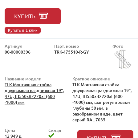
КУПИТЬ
Купить в 1 клик
Артикул
Парт. номер
Фото
00-00000396
TRK-475510-R-GY
Название модели
Краткое описание
TLK Монтажная стойка
TLK Монтажная стойка
двухрамная раздвижная 19",
двухрамная раздвижная 19",
47U, Ш550xВ2220xГ(600
47U, Ш550xВ2220xГ(600
-1000) мм,
-1000) мм, шаг регулировки
глубины 50 мм, в
разобранном виде, цвет
серый RAL 7035
Цена
Склад
12 949 р.
КУПИТЬ