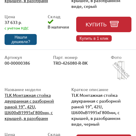
крышей, в разобранн
крышей, в разобранном
виде, серый
Цена
Склад
37 633 р.
КУПИТЬ
В наличии
с учётом НДС
Нашли
Купить в 1 клик
дешевле?
Артикул
Парт. номер
Фото
00-00000386
TRD-426080-R-BK
Название модели
Краткое описание
TLK Монтажная стойка
TLK Монтажная стойка
двухрамная с разборной
двухрамная с разборной
рамой 19", 42U,
рамой 19", 42U,
Ш600xВ1995xГ800мм, с
Ш600xВ1995xГ800мм, с
крышей, в разобранн
крышей, в разобранном
виде, черный
Цена
Склад