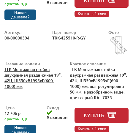
В наличии
с учётом НДС
Нашли
Купить в 1 клик
дешевле?
Артикул
Парт. номер
Фото
00-00000394
TRK-425510-R-GY
Название модели
Краткое описание
TLK Монтажная стойка
TLK Монтажная стойка
двухрамная раздвижная 19",
двухрамная раздвижная 19",
42U, Ш550xВ1995xГ(600-
42U, Ш550xВ1995xГ(600-
1000) мм,
1000) мм, шаг регулировки
50 мм, в разобранном виде,
цвет серый RAL 7035
Цена
Склад
12 706 р.
КУПИТЬ
В наличии
с учётом НДС
Нашли
Купить в 1 клик
дешевле?