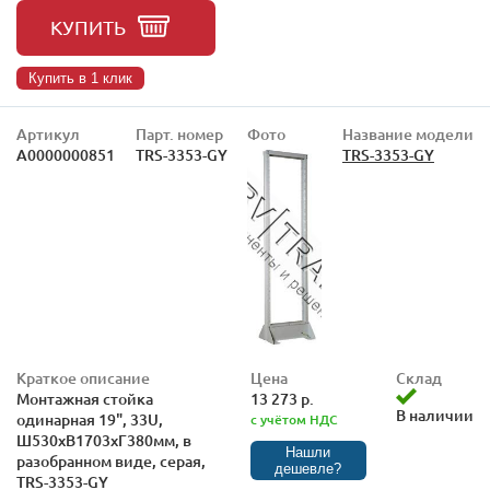
КУПИТЬ
Купить в 1 клик
Артикул
Парт. номер
Фото
Название модели
А0000000851
TRS-3353-GY
TRS-3353-GY
Краткое описание
Цена
Склад
Монтажная стойка
13 273 р.
В наличии
одинарная 19", 33U,
с учётом НДС
Ш530xВ1703хГ380мм, в
Нашли
разобранном виде, серая,
дешевле?
TRS-3353-GY