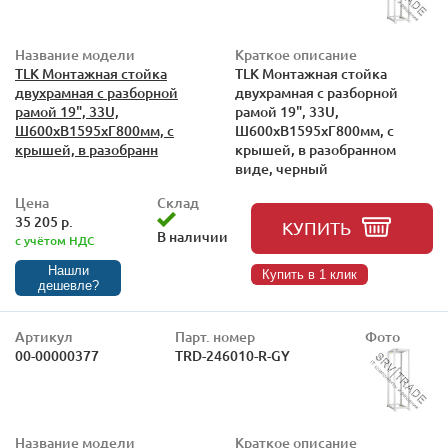
Название модели
Краткое описание
TLK Монтажная стойка
TLK Монтажная стойка
двухрамная с разборной
двухрамная с разборной
рамой 19", 33U,
рамой 19", 33U,
Ш600xВ1595xГ800мм, с
Ш600xВ1595xГ800мм, с
крышей, в разобранн
крышей, в разобранном
виде, черный
Цена
Склад
35 205 р.
КУПИТЬ
В наличии
с учётом НДС
Нашли
Купить в 1 клик
дешевле?
Артикул
Парт. номер
Фото
00-00000377
TRD-246010-R-GY
Название модели
Краткое описание