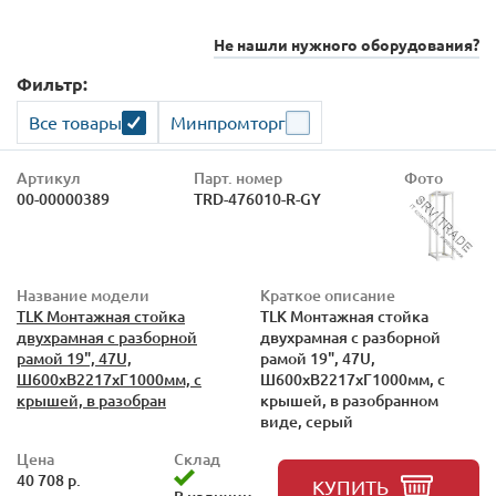
Не нашли нужного оборудования?
Фильтр:
Все товары
Минпромторг
Артикул
Парт. номер
Фото
00-00000389
TRD-476010-R-GY
Название модели
Краткое описание
TLK Монтажная стойка
TLK Монтажная стойка
двухрамная с разборной
двухрамная с разборной
рамой 19", 47U,
рамой 19", 47U,
Ш600xВ2217xГ1000мм, с
Ш600xВ2217xГ1000мм, с
крышей, в разобран
крышей, в разобранном
виде, серый
Цена
Склад
40 708 р.
КУПИТЬ