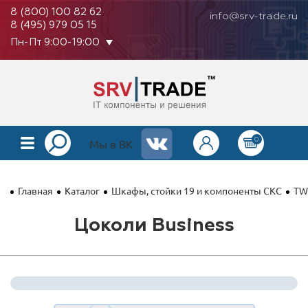
8 (800) 100 82 62
info@srv-trade.ru
8 (495) 979 05 15
Пн-Пт 9:00-19:00
0
КАТАЛОГ
Мы в ВК
О КОМПАНИИ
Главная
Каталог
Шкафы, стойки 19 и компоненты СКС
TW
ОПЛАТА
Цоколи Business
ГАРАНТИЯ
КОНТАКТЫ
АКЦИИ