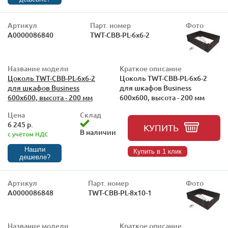
Артикул
Парт. номер
Фото
А0000086840
TWT-CBB-PL-6x6-2
Название модели
Краткое описание
Цоколь TWT-CBB-PL-6x6-2
Цоколь TWT-CBB-PL-6x6-2
для шкафов Business
для шкафов Business
600x600, высота - 200 мм
600x600, высота - 200 мм
Цена
Склад
6 245 р.
КУПИТЬ
В наличии
с учётом НДС
Нашли
Купить в 1 клик
дешевле?
Артикул
Парт. номер
Фото
А0000086848
TWT-CBB-PL-8x10-1
Название модели
Краткое описание