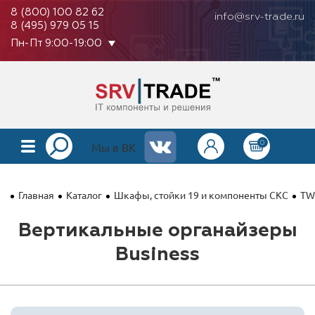
8 (800) 100 82 62
info@srv-trade.ru
8 (495) 979 05 15
Пн-Пт 9:00-19:00
0
КАТАЛОГ
Мы в ВК
О КОМПАНИИ
Главная
Каталог
Шкафы, стойки 19 и компоненты СКС
TW
ОПЛАТА
Вертикальные органайзеры
ГАРАНТИЯ
Business
КОНТАКТЫ
АКЦИИ