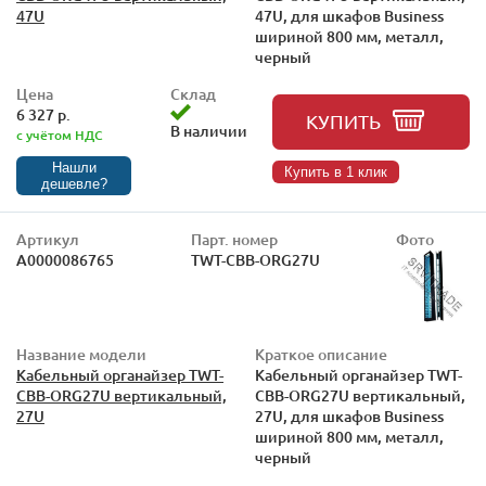
47U
47U, для шкафов Business
шириной 800 мм, металл,
черный
Цена
Склад
6 327 р.
КУПИТЬ
В наличии
с учётом НДС
Нашли
Купить в 1 клик
дешевле?
Артикул
Парт. номер
Фото
А0000086765
TWT-CBB-ORG27U
Название модели
Краткое описание
Кабельный органайзер TWT-
Кабельный органайзер TWT-
CBB-ORG27U вертикальный,
CBB-ORG27U вертикальный,
27U
27U, для шкафов Business
шириной 800 мм, металл,
черный