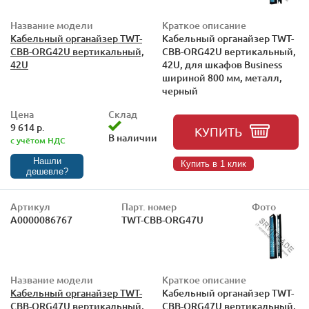
Название модели
Краткое описание
Кабельный органайзер TWT-
Кабельный органайзер TWT-
CBB-ORG42U вертикальный,
CBB-ORG42U вертикальный,
42U
42U, для шкафов Business
шириной 800 мм, металл,
черный
Цена
Склад
9 614 р.
КУПИТЬ
В наличии
с учётом НДС
Нашли
Купить в 1 клик
дешевле?
Артикул
Парт. номер
Фото
А0000086767
TWT-CBB-ORG47U
Название модели
Краткое описание
Кабельный органайзер TWT-
Кабельный органайзер TWT-
CBB-ORG47U вертикальный,
CBB-ORG47U вертикальный,