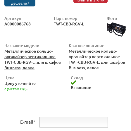
Купить в 1 клик
дешевле?
Артикул
Парт. номер
Фото
А0000086768
TWT-CBB-RGV-L
Название модели
Краткое описание
Металлическое кольцо-
Металлическое кольцо-
органайзер вертикальное
органайзер вертикальное
TWT-CBB-RGV-L, для шкафов
TWT-CBB-RGV-L, для шкафов
Business, левое
Business, левое
Цена
Склад
Цену уточняйте
В наличии
с учётом НДС
E-mail*