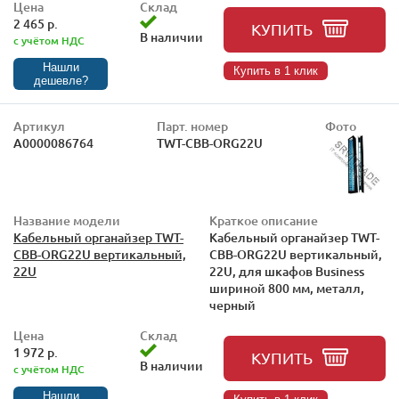
Цена
Склад
2 465 р.
КУПИТЬ
В наличии
с учётом НДС
Нашли
Купить в 1 клик
дешевле?
Артикул
Парт. номер
Фото
А0000086764
TWT-CBB-ORG22U
Название модели
Краткое описание
Кабельный органайзер TWT-
Кабельный органайзер TWT-
CBB-ORG22U вертикальный,
CBB-ORG22U вертикальный,
22U
22U, для шкафов Business
шириной 800 мм, металл,
черный
Цена
Склад
1 972 р.
КУПИТЬ
В наличии
с учётом НДС
Нашли