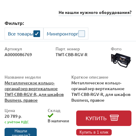
Не нашли нужного оборудования?
Фильтр:
Все товары
Минпромторг
Артикул
Парт. номер
Фото
А0000086769
TWT-CBB-RGV-R
Название модели
Краткое описание
Металлическое кольцо-
Металлическое кольцо-
органайзер вертикальное
органайзер вертикальное
TWT-CBB-RGV-R, для шкафов
TWT-CBB-RGV-R, для шкафов
Business, правое
Business, правое
Цена
Склад
20 789 р.
КУПИТЬ
В наличии
с учётом НДС
Нашли
Купить в 1 клик
дешевле?