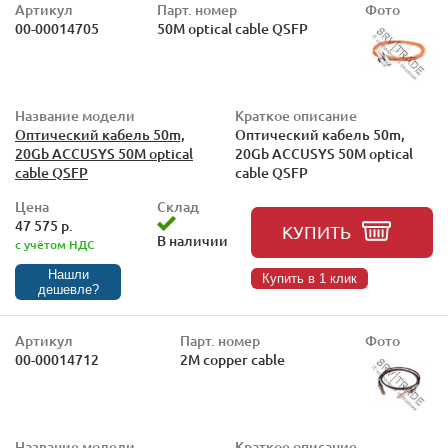
Артикул
Парт. номер
Фото
00-00014705
50M optical cable QSFP
Название модели
Краткое описание
Оптический кабель 50m,
Оптический кабель 50m,
20Gb ACCUSYS 50M optical
20Gb ACCUSYS 50M optical
cable QSFP
cable QSFP
Цена
Склад
47 575 р.
КУПИТЬ
В наличии
с учётом НДС
Нашли
Купить в 1 клик
дешевле?
Артикул
Парт. номер
Фото
00-00014712
2M copper cable
Название модели
Краткое описание