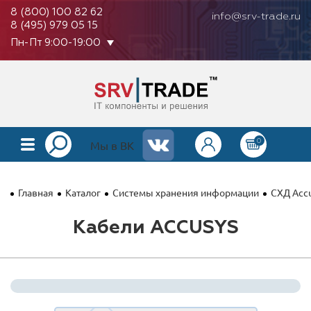
8 (800) 100 82 62
info@srv-trade.ru
8 (495) 979 05 15
Пн-Пт 9:00-19:00
0
КАТАЛОГ
Мы в ВК
О КОМПАНИИ
Главная
Каталог
Системы хранения информации
СХД Acc
ОПЛАТА
Кабели ACCUSYS
ГАРАНТИЯ
КОНТАКТЫ
АКЦИИ