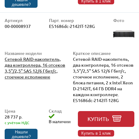
Купить в 1 клик
дешевле?
Артикул
Парт. номер
Фото
00-00008937
ES1686dc-2142IT-128G
Название модели
Краткое описание
Сетевой RAID-накопитель,
Сетевой RAID-накопитель,
два контроллера, 16 отсеков
два контроллера, 16 отсеков
3,5"/2,5" SAS 12/6 Гбит/с,
3,5"/2,5" SAS 12/6 Гбит/с,
стоечное исполнение
стоечное исполнение, 2
блока питания, 2 х Intel Xeon
D-2142IT, 64 ГБ DDR4 на
каждом контроллере.
ES1686dc-2142IT-128G
Цена
Склад
28 737 р.
КУПИТЬ
В наличии
с учётом НДС
Нашли
Купить в 1 клик
дешевле?