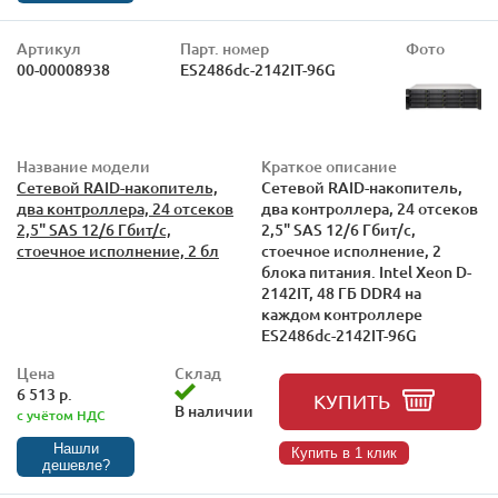
Артикул
Парт. номер
Фото
00-00008938
ES2486dc-2142IT-96G
Название модели
Краткое описание
Сетевой RAID-накопитель,
Сетевой RAID-накопитель,
два контроллера, 24 отсеков
два контроллера, 24 отсеков
2,5" SAS 12/6 Гбит/с,
2,5" SAS 12/6 Гбит/с,
стоечное исполнение, 2 бл
стоечное исполнение, 2
блока питания. Intel Xeon D-
2142IT, 48 ГБ DDR4 на
каждом контроллере
ES2486dc-2142IT-96G
Цена
Склад
6 513 р.
КУПИТЬ
В наличии
с учётом НДС
Нашли
Купить в 1 клик
дешевле?