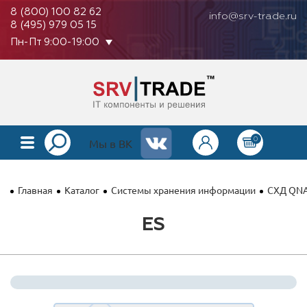
8 (800) 100 82 62
info@srv-trade.ru
8 (495) 979 05 15
Пн-Пт 9:00-19:00
0
КАТАЛОГ
Мы в ВК
О КОМПАНИИ
Главная
Каталог
Системы хранения информации
СХД QN
ОПЛАТА
ES
ГАРАНТИЯ
КОНТАКТЫ
АКЦИИ