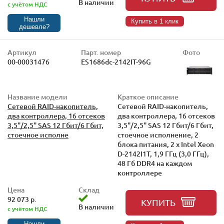
В наличии
с учётом НДС
Нашли
Купить в 1 клик
дешевле?
Артикул
Парт. номер
Фото
00-00031476
ES1686dc-2142IT-96G
Название модели
Краткое описание
Сетевой RAID-накопитель,
Сетевой RAID-накопитель,
два контроллера, 16 отсеков
два контроллера, 16 отсеков
3,5"/2,5" SAS 12 Гбит/6 Гбит,
3,5"/2,5" SAS 12 Гбит/6 Гбит,
стоечное исполне
стоечное исполнение, 2
блока питания, 2 х Intel Xeon
D-2142I1T, 1,9 ГГц (3,0 ГГц),
48 Гб DDR4 на каждом
контроллере
Цена
Склад
92 073 р.
КУПИТЬ
В наличии
с учётом НДС
Нашли