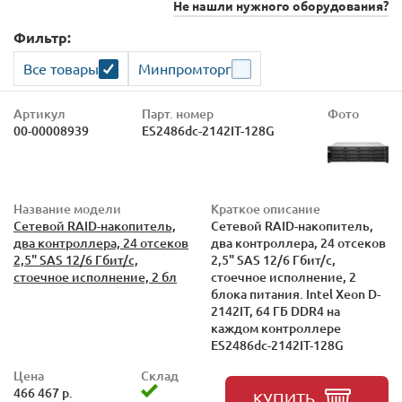
Не нашли нужного оборудования?
Фильтр:
Все товары
Минпромторг
Артикул
Парт. номер
Фото
00-00008939
ES2486dc-2142IT-128G
Название модели
Краткое описание
Сетевой RAID-накопитель,
Сетевой RAID-накопитель,
два контроллера, 24 отсеков
два контроллера, 24 отсеков
2,5" SAS 12/6 Гбит/с,
2,5" SAS 12/6 Гбит/с,
стоечное исполнение, 2 бл
стоечное исполнение, 2
блока питания. Intel Xeon D-
2142IT, 64 ГБ DDR4 на
каждом контроллере
ES2486dc-2142IT-128G
Цена
Склад
466 467 р.
КУПИТЬ