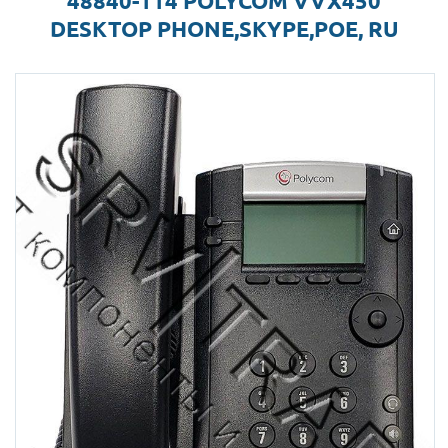
48840-114 POLYCOM VVX450
DESKTOP PHONE,SKYPE,POE, RU