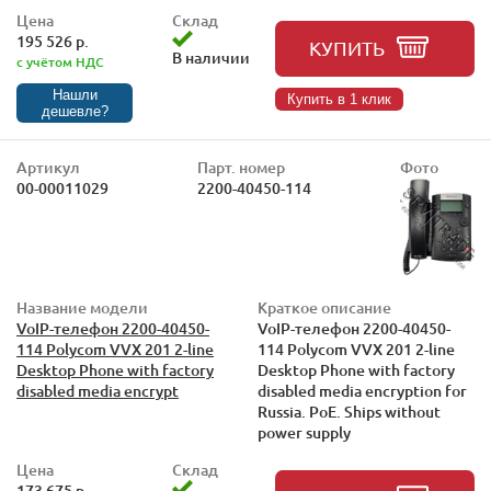
Цена
Склад
195 526 р.
КУПИТЬ
В наличии
с учётом НДС
Нашли
Купить в 1 клик
дешевле?
Артикул
Парт. номер
Фото
00-00011029
2200-40450-114
Название модели
Краткое описание
VoIP-телефон 2200-40450-
VoIP-телефон 2200-40450-
114 Polycom VVX 201 2-line
114 Polycom VVX 201 2-line
Desktop Phone with factory
Desktop Phone with factory
disabled media encrypt
disabled media encryption for
Russia. PoE. Ships without
power supply
Цена
Склад
173 675 р.