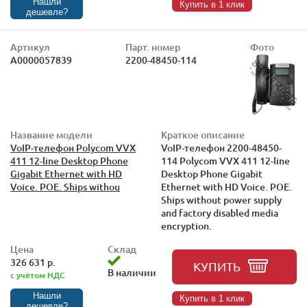
Нашли
Купить в 1 клик
дешевле?
Артикул
Парт. номер
Фото
А0000057839
2200-48450-114
Название модели
Краткое описание
VoIP-телефон Polycom VVX
VoIP-телефон 2200-48450-
411 12-line Desktop Phone
114 Polycom VVX 411 12-line
Gigabit Ethernet with HD
Desktop Phone Gigabit
Voice. POE. Ships withou
Ethernet with HD Voice. POE.
Ships without power supply
and factory disabled media
encryption.
Цена
Склад
326 631 р.
КУПИТЬ
В наличии
с учётом НДС
Нашли
Купить в 1 клик
дешевле?