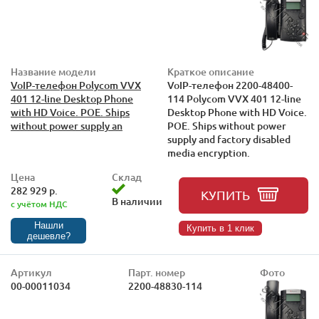
Название модели
Краткое описание
VoIP-телефон Polycom VVX
VoIP-телефон 2200-48400-
401 12-line Desktop Phone
114 Polycom VVX 401 12-line
with HD Voice. POE. Ships
Desktop Phone with HD Voice.
without power supply an
POE. Ships without power
supply and factory disabled
media encryption.
Цена
Склад
282 929 р.
КУПИТЬ
В наличии
с учётом НДС
Нашли
Купить в 1 клик
дешевле?
Артикул
Парт. номер
Фото
00-00011034
2200-48830-114