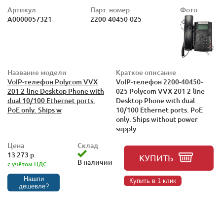
Артикул
Парт. номер
Фото
А0000057321
2200-40450-025
Название модели
Краткое описание
VoIP-телефон Polycom VVX
VoIP-телефон 2200-40450-
201 2-line Desktop Phone with
025 Polycom VVX 201 2-line
dual 10/100 Ethernet ports.
Desktop Phone with dual
PoE only. Ships w
10/100 Ethernet ports. PoE
only. Ships without power
supply
Цена
Склад
13 273 р.
КУПИТЬ
В наличии
с учётом НДС
Нашли
Купить в 1 клик
дешевле?