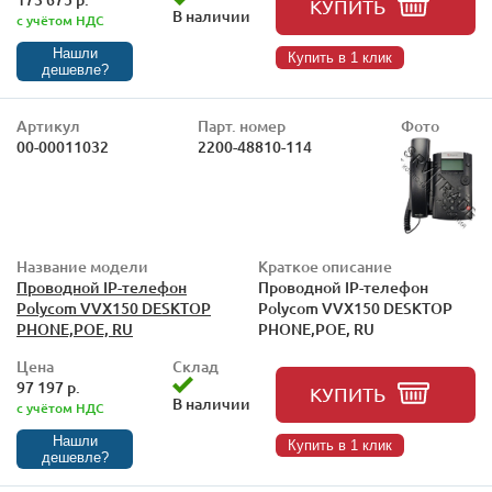
КУПИТЬ
В наличии
с учётом НДС
Нашли
Купить в 1 клик
дешевле?
Артикул
Парт. номер
Фото
00-00011032
2200-48810-114
Название модели
Краткое описание
Проводной IP-телефон
Проводной IP-телефон
Polycom VVX150 DESKTOP
Polycom VVX150 DESKTOP
PHONE,POE, RU
PHONE,POE, RU
Цена
Склад
97 197 р.
КУПИТЬ
В наличии
с учётом НДС
Нашли
Купить в 1 клик
дешевле?