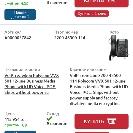
В наличии
с учётом НДС
Нашли
Купить в 1 клик
дешевле?
Артикул
Парт. номер
Фото
А0000057842
2200-48500-114
Название модели
Краткое описание
VoIP-телефон Polycom VVX
VoIP-телефон 2200-48500-
501 12-line Business Media
114 Polycom VVX 501 12-line
Phone with HD Voice. POE.
Business Media Phone with HD
Ships without power su
Voice. POE. Ships without
power supply and factory
disabled media encryption.
Цена
Склад
413 954 р.
КУПИТЬ
В наличии
с учётом НДС