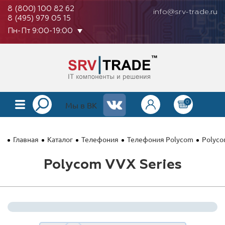
8 (800) 100 82 62
info@srv-trade.ru
8 (495) 979 05 15
Пн-Пт 9:00-19:00
0
КАТАЛОГ
Мы в ВК
О КОМПАНИИ
Главная
Каталог
Телефония
Телефония Polycom
Polyco
ОПЛАТА
Polycom VVX Series
ГАРАНТИЯ
КОНТАКТЫ
АКЦИИ