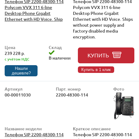
Телефон SIP 2200-48300-114
Телефон SIP 2200-48300-114
Polycom VVX 311 6-line
Polycom VVX 311 6-line
Desktop Phone Gigabit
Desktop Phone Gigabit
Ethernet with HD Voice. Ship
Ethernet with HD Voice. Ships
without power supply and
factory disabled media
encryption.
Цена
Склад
239 228 р.
КУПИТЬ
В наличии
с учётом НДС
Нашли
Купить в 1 клик
дешевле?
Артикул
Парт. номер
Фото
00-00011030
2200-48300-114
Название модели
Краткое описание
Телефон SIP 2200-48300-114
Телефон SIP 2200-48300-114