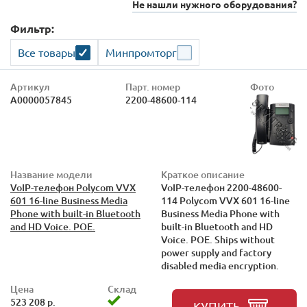
Не нашли нужного оборудования?
Фильтр:
Все товары
Минпромторг
Артикул
Парт. номер
Фото
А0000057845
2200-48600-114
Название модели
Краткое описание
VoIP-телефон Polycom VVX
VoIP-телефон 2200-48600-
601 16-line Business Media
114 Polycom VVX 601 16-line
Phone with built-in Bluetooth
Business Media Phone with
and HD Voice. POE.
built-in Bluetooth and HD
Voice. POE. Ships without
power supply and factory
disabled media encryption.
Цена
Склад
523 208 р.
КУПИТЬ