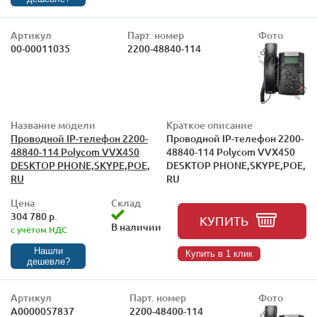
Артикул
Парт. номер
Фото
00-00011035
2200-48840-114
Название модели
Краткое описание
Проводной IP-телефон 2200-
Проводной IP-телефон 2200-
48840-114 Polycom VVX450
48840-114 Polycom VVX450
DESKTOP PHONE,SKYPE,POE,
DESKTOP PHONE,SKYPE,POE,
RU
RU
Цена
Склад
304 780 р.
КУПИТЬ
В наличии
с учётом НДС
Нашли
Купить в 1 клик
дешевле?
Артикул
Парт. номер
Фото
А0000057837
2200-48400-114