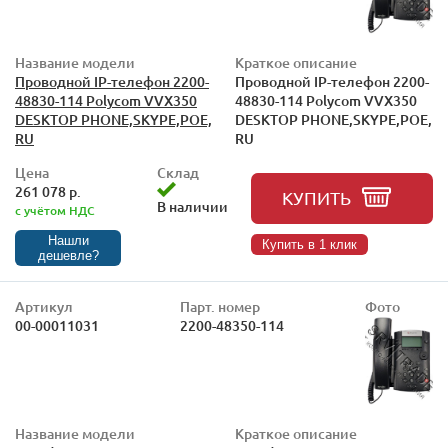
Название модели
Краткое описание
Проводной IP-телефон 2200-
Проводной IP-телефон 2200-
48830-114 Polycom VVX350
48830-114 Polycom VVX350
DESKTOP PHONE,SKYPE,POE,
DESKTOP PHONE,SKYPE,POE,
RU
RU
Цена
Склад
261 078 р.
КУПИТЬ
В наличии
с учётом НДС
Нашли
Купить в 1 клик
дешевле?
Артикул
Парт. номер
Фото
00-00011031
2200-48350-114
Название модели
Краткое описание