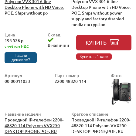
Polycom VVX 301 6-line
Polycom VVX 301 6-line
Desktop Phone with HD Voice.
Desktop Phone with HD Voice.
POE. Ships without po
POE. Ships without power
supply and factory disabled
media encryption.
Цена
Склад
195 526 р.
КУПИТЬ
В наличии
с учётом НДС
Нашли
Купить в 1 клик
дешевле?
Артикул
Парт. номер
Фото
00-00011033
2200-48820-114
Название модели
Краткое описание
Проводной IP-телефон 2200-
Проводной IP-телефон 2200-
48820-114 Polycom VVX250
48820-114 Polycom VVX250
DESKTOP PHONE,POE, RU
DESKTOP PHONE,POE, RU