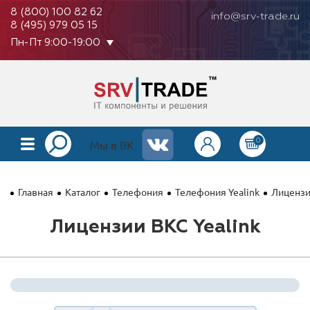
8 (800) 100 82 62
info@srv-trade.ru
8 (495) 979 05 15
Пн-Пт 9:00-19:00
0
КАТАЛОГ
Мы в ВК
О КОМПАНИИ
Главная
Каталог
Телефония
Телефония Yealink
Лицензи
ОПЛАТА
Лицензии ВКС Yealink
ГАРАНТИЯ
КОНТАКТЫ
АКЦИИ