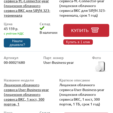
сервиса-YC-Connector-year
сервиса-YC-Connector-year
(лицензия облачного
(лицензия облачного
сервиса ВКС для SIP/H.323-
сервиса ВКС для SIP/H.323-
терминала
терминала, срок 1 год)
Цена
Склад
45 159 р.
КУПИТЬ
В наличии
с учётом НДС
Нашли
Купить в 1 клик
дешевле?
Артикул
Парт. номер
Фото
00-00021680
User-Business-year
Название модели
Краткое описание
Лицензия облачного
Лицензия облачного
сервиса-User-Business-year
сервиса-User-Business-year
(лицензия облачного
(лицензия облачного
сервиса ВКС, 1 хост, 300
сервиса ВКС, 1 хост, 300
портов, 1
портов, 1 TБ, срок 1 год)
Цена
Склад