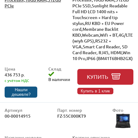
PCIe
PCIe SSD,Sunlight Readable
Full HD LCD 1400 nits +
Touchscreen + Hard tip
stylus,RU KBD + EU Power
cord,Membrane Backlit
KBD,Webcam,Wifi + BT,4G/LTE
(wiyh GPS),RS232 +
VGA,Smart Card Reader, SD
Card Reader, RJ45, HDMI,Win
10 Pro,IP66 (BM41T6BHB2GX)
Цена
Склад
436 753 р.
КУПИТЬ
В наличии
с учётом НДС
Нашли
Купить в 1 клик
дешевле?
Артикул
Парт. номер
Фото
00-00014915
FZ-55C000KT9
Название модели
Краткое описание