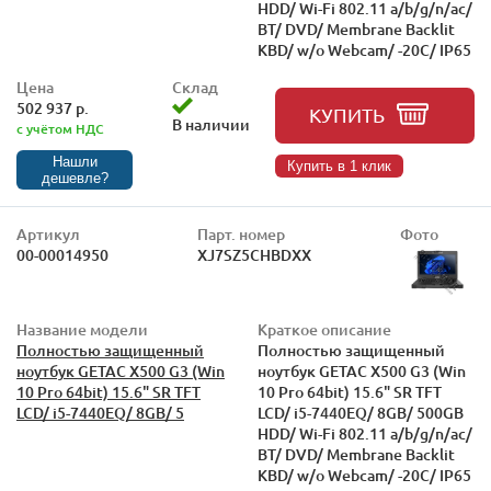
HDD/ Wi-Fi 802.11 a/b/g/n/ac/
BT/ DVD/ Membrane Backlit
KBD/ w/o Webcam/ -20C/ IP65
Цена
Склад
502 937 р.
КУПИТЬ
В наличии
с учётом НДС
Нашли
Купить в 1 клик
дешевле?
Артикул
Парт. номер
Фото
00-00014950
XJ7SZ5CHBDXX
Название модели
Краткое описание
Полностью защищенный
Полностью защищенный
ноутбук GETAC X500 G3 (Win
ноутбук GETAC X500 G3 (Win
10 Pro 64bit) 15.6" SR TFT
10 Pro 64bit) 15.6" SR TFT
LCD/ i5-7440EQ/ 8GB/ 5
LCD/ i5-7440EQ/ 8GB/ 500GB
HDD/ Wi-Fi 802.11 a/b/g/n/ac/
BT/ DVD/ Membrane Backlit
KBD/ w/o Webcam/ -20C/ IP65