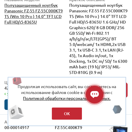
Полузащищенный ноутбук
Полузащищенный ноутбук
Panasonic FZ-55 FZ-55C000KT9
Panasonic FZ-55 FZ-55C000KT9
TS (Win 10 Pro ) 14.0" TFT LCD
TS (Win 10 Pro ) 14.0" TFT LCD
Full HD/i5-8365U
Full HD/i5-8365U 1.6 GHz/ HD
Graphics 620/ 8 GB DDR/ 256
GB SSD/ Wi-Fi 802.11
a/b/g/n/ac/LTE(GPS)/ BT
5.0/webcam/ 1x HDMI,2x USB
3.1, 1x USB-C 3.1,1x LAN (RJ-
45), 1x Audio in/out, 1x
Docking, 1x DC in/ SD/ 1x 6300
mAh batt (19 h)/ IP53/ MIL-
STD-810G (0.9 m)
Цена
Склад
Продолжая использовать сайт, вы соглашаетесь на
424 053 р.
КУПИТЬ
использование файлов cookie в соответствии с
с учётом НДС
Нет в наличии
Политикой обработки персональных данных.
Нашли
Купить в 1 клик
дешевле?
ОК
Артикул
Парт. номер
Фото
00-00014917
FZ-55C400KT9