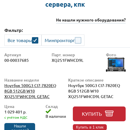
сервера, кпк
Не нашли нужного оборудования?
Фильтр:
Все товары
Минпромторг
Артикул
Парт. номер
Фото
00-00037685
XQ2S1FWHCD9L
Название модели
Краткое описание
Ноутбук 500G3 CI7-7820EQ
Ноутбук 500G3 CI7-7820EQ
8GB 512GB W10
8GB 512GB W10
XQ2S1FWHCD9L GETAC
XQ2S1FWHCD9L GETAC
Цена
Склад
1 029 401 р.
КУПИТЬ
В наличии
с учётом НДС
Нашли
Купить в 1 клик