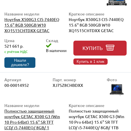
Название модели
Краткое описание
Ноутбук X500G3 CI5-7440EQ
Ноутбук X500G3 CI5-7440EQ
15.6" 8GB 500GB W10
15.6" 8GB 500GB W10
XQ1S15CHTDXX GETAC
XQ1S15CHTDXX GETAC
Цена
Склад
521 661 р.
КУПИТЬ
В наличии
с учётом НДС
Нашли
Купить в 1 клик
дешевле?
Артикул
Парт. номер
Фото
00-00014952
XJ7SZ8CHBDXX
Название модели
Краткое описание
Полностью защищенный
Полностью защищенный
ноутбук GETAC X500 G3 (Win
ноутбук GETAC X500 G3 (Win
10 Pro 64bit) 15.6" SR TFT
10 Pro 64bit) 15.6" SR TFT
LCD/ i5-7440EQ/ 8GB/ 1
LCD/ i5-7440EQ/ 8GB/ 1TB