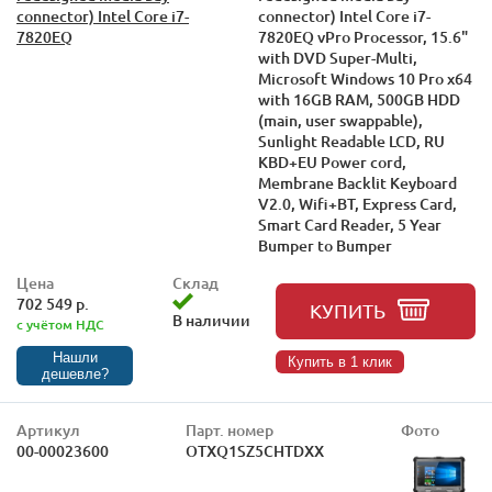
connector) Intel Core i7-
connector) Intel Core i7-
7820EQ
7820EQ vPro Processor, 15.6"
with DVD Super-Multi,
Microsoft Windows 10 Pro x64
with 16GB RAM, 500GB HDD
(main, user swappable),
Sunlight Readable LCD, RU
KBD+EU Power cord,
Membrane Backlit Keyboard
V2.0, Wifi+BT, Express Card,
Smart Card Reader, 5 Year
Bumper to Bumper
Цена
Склад
702 549 р.
КУПИТЬ
В наличии
с учётом НДС
Нашли
Купить в 1 клик
дешевле?
Артикул
Парт. номер
Фото
00-00023600
OTXQ1SZ5CHTDXX