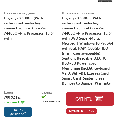
Название модели
Краткое описание
Ноутбук X500G3 (With
Ноутбук X500G3 (With
redesigned media bay
redesigned media bay
connector) Intel Core i5-
connector) Intel Core i5-
7440EQ vPro Processor, 15.6"
7440EQ vPro Processor, 15.6"
with
with DVD Super-Multi,
Microsoft Windows 10 Pro x64
with 8GB RAM, 500GB HDD
(main, user swappable),
Sunlight Readable LCD, RU
KBD+EU Power cord,
Membrane Backlit Keyboard
V2.0, Wifi+BT, Express Card,
Smart Card Reader, 5 Year
Bumper to Bumper Warranty
Цена
Склад
700 921 р.
КУПИТЬ
В наличии
с учётом НДС
Нашли
Купить в 1 клик
дешевле?