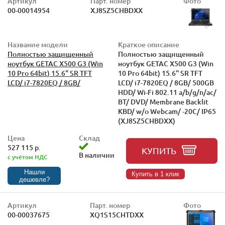
Артикул
Парт. номер
Фото
00-00014954
XJ8SZ5CHBDXX
Название модели
Краткое описание
Полностью защищенный
Полностью защищенный
ноутбук GETAC X500 G3 (Win
ноутбук GETAC X500 G3 (Win
10 Pro 64bit) 15.6" SR TFT
10 Pro 64bit) 15.6" SR TFT
LCD/ i7-7820EQ / 8GB/
LCD/ i7-7820EQ / 8GB/ 500GB
HDD/ Wi-Fi 802.11 a/b/g/n/ac/
BT/ DVD/ Membrane Backlit
KBD/ w/o Webcam/ -20C/ IP65
(XJ8SZ5CHBDXX)
Цена
Склад
527 115 р.
КУПИТЬ
В наличии
с учётом НДС
Нашли
Купить в 1 клик
дешевле?
Артикул
Парт. номер
Фото
00-00037675
XQ1S15CHTDXX