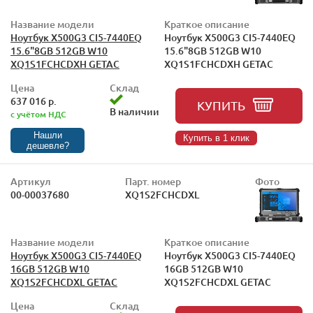
Название модели
Краткое описание
Ноутбук X500G3 CI5-7440EQ
Ноутбук X500G3 CI5-7440EQ
15.6"8GB 512GB W10
15.6"8GB 512GB W10
XQ1S1FCHCDXH GETAC
XQ1S1FCHCDXH GETAC
Цена
Склад
637 016 р.
КУПИТЬ
В наличии
с учётом НДС
Нашли
Купить в 1 клик
дешевле?
Артикул
Парт. номер
Фото
00-00037680
XQ1S2FCHCDXL
Название модели
Краткое описание
Ноутбук X500G3 CI5-7440EQ
Ноутбук X500G3 CI5-7440EQ
16GB 512GB W10
16GB 512GB W10
XQ1S2FCHCDXL GETAC
XQ1S2FCHCDXL GETAC
Цена
Склад