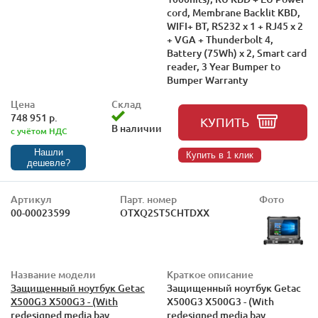
cord, Membrane Backlit KBD,
WIFI+ BT, RS232 x 1 + RJ45 x 2
+ VGA + Thunderbolt 4,
Battery (75Wh) x 2, Smart card
reader, 3 Year Bumper to
Bumper Warranty
Цена
Склад
748 951 р.
КУПИТЬ
В наличии
с учётом НДС
Нашли
Купить в 1 клик
дешевле?
Артикул
Парт. номер
Фото
00-00023599
OTXQ2ST5CHTDXX
Название модели
Краткое описание
Защищенный ноутбук Getac
Защищенный ноутбук Getac
X500G3 X500G3 - (With
X500G3 X500G3 - (With
redesigned media bay
redesigned media bay