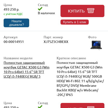
Цена
Склад
493 250 р.
КУПИТЬ
В наличии
с учётом НДС
Нашли
Купить в 1 клик
дешевле?
Артикул
Парт. номер
Фото
00-00014951
XJ7SZ5CHBEXX
Название модели
Краткое описание
Полностью защищенный
Полностью защищенный
ноутбук GETAC X500 G3 (Win
ноутбук GETAC X500 G3 (Win
10 Pro 64bit) 15.6" SR TFT
10 Pro 64bit) 15.6" SR TFT
LCD/ i5-7440EQ/ 8GB/ 5
LCD/ i5-7440EQ/ 8GB/ 500GB
HDD/ Wi-Fi 802.11 a/b/g/n/ac/
BT/GPS/ DVD/ Membrane
Backlit KBD/ w/o Webcam/
-20C/ IP65
Цена
Склад
493 250 р.