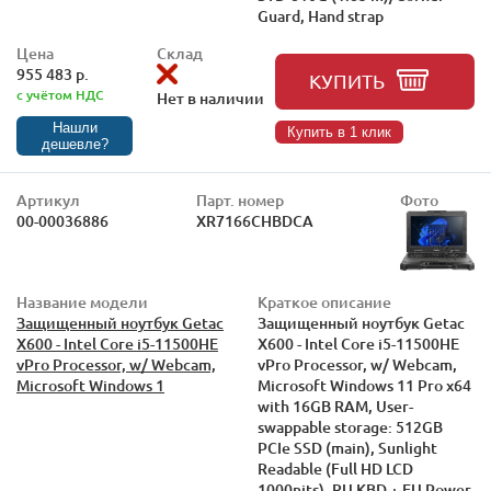
Guard, Hand strap
Цена
Склад
955 483 р.
КУПИТЬ
с учётом НДС
Нет в наличии
Нашли
Купить в 1 клик
дешевле?
Артикул
Парт. номер
Фото
00-00036886
XR7166CHBDCA
Название модели
Краткое описание
Защищенный ноутбук Getac
Защищенный ноутбук Getac
X600 - Intel Core i5-11500HE
X600 - Intel Core i5-11500HE
vPro Processor, w/ Webcam,
vPro Processor, w/ Webcam,
Microsoft Windows 1
Microsoft Windows 11 Pro x64
with 16GB RAM, User-
swappable storage: 512GB
PCIe SSD (main), Sunlight
Readable (Full HD LCD
1000nits), RU KBD + EU Power