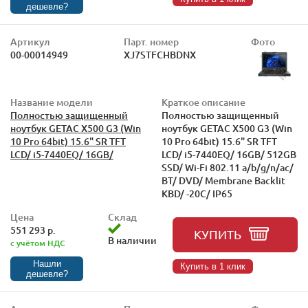
дешевле?
Артикул
Парт. номер
Фото
00-00014949
XJ7STFCHBDNX
Название модели
Краткое описание
Полностью защищенный
Полностью защищенный
ноутбук GETAC X500 G3 (Win
ноутбук GETAC X500 G3 (Win
10 Pro 64bit) 15.6" SR TFT
10 Pro 64bit) 15.6" SR TFT
LCD/ i5-7440EQ/ 16GB/
LCD/ i5-7440EQ/ 16GB/ 512GB
SSD/ Wi-Fi 802.11 a/b/g/n/ac/
BT/ DVD/ Membrane Backlit
KBD/ -20C/ IP65
Цена
Склад
551 293 р.
КУПИТЬ
В наличии
с учётом НДС
Нашли
Купить в 1 клик
дешевле?