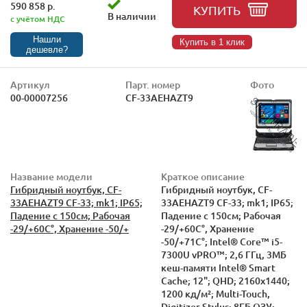
590 858 р.
КУПИТЬ
В наличии
с учётом НДС
Нашли
Купить в 1 клик
дешевле?
Артикул
Парт. номер
Фото
00-00007256
CF-33AEHAZT9
Название модели
Краткое описание
Гибридный ноутбук, CF-
Гибридный ноутбук, CF-
33AEHAZT9 CF-33; mk1; IP65;
33AEHAZT9 CF-33; mk1; IP65;
Падение с 150см; Рабочая
Падение с 150см; Рабочая
-29/+60С°, Хранение -50/+
-29/+60С°, Хранение
-50/+71С°; Intel® Core™ i5-
7300U vPRO™; 2,6 ГГц, 3МБ
кеш-памяти Intel® Smart
Cache; 12"; QHD; 2160x1440;
1200 кд/м²; Multi-Touch,
Digitizer Stylus; 8ГБ ОЗУ;