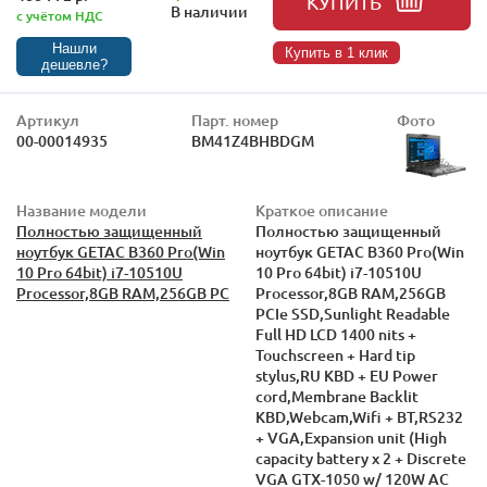
КУПИТЬ
В наличии
с учётом НДС
Нашли
Купить в 1 клик
дешевле?
Артикул
Парт. номер
Фото
00-00014935
BM41Z4BHBDGM
Название модели
Краткое описание
Полностью защищенный
Полностью защищенный
ноутбук GETAC B360 Pro(Win
ноутбук GETAC B360 Pro(Win
10 Pro 64bit) i7-10510U
10 Pro 64bit) i7-10510U
Processor,8GB RAM,256GB PC
Processor,8GB RAM,256GB
PCIe SSD,Sunlight Readable
Full HD LCD 1400 nits +
Touchscreen + Hard tip
stylus,RU KBD + EU Power
cord,Membrane Backlit
KBD,Webcam,Wifi + BT,RS232
+ VGA,Expansion unit (High
capacity battery x 2 + Discrete
VGA GTX-1050 w/ 120W AC