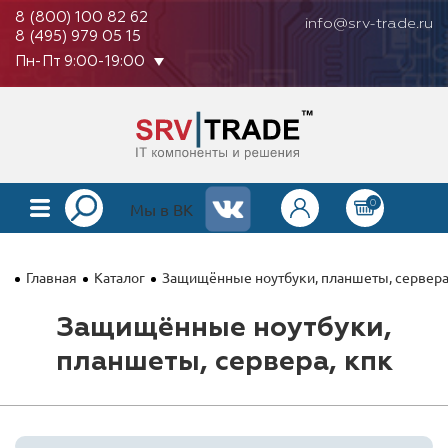
8 (800) 100 82 62
info@srv-trade.ru
8 (495) 979 05 15
Пн-Пт 9:00-19:00
0
КАТАЛОГ
Мы в ВК
О КОМПАНИИ
Главная
Каталог
Защищённые ноутбуки, планшеты, сервера
ОПЛАТА
Защищённые ноутбуки,
ГАРАНТИЯ
планшеты, сервера, кпк
КОНТАКТЫ
АКЦИИ