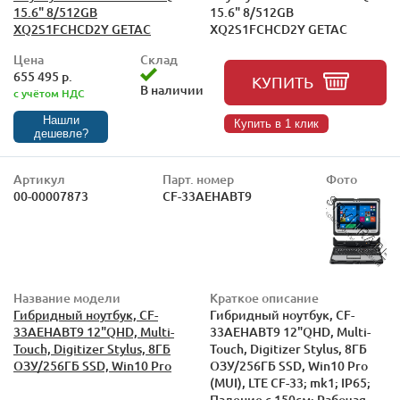
15.6" 8/512GB
15.6" 8/512GB
XQ2S1FCHCD2Y GETAC
XQ2S1FCHCD2Y GETAC
Цена
Склад
655 495 р.
КУПИТЬ
В наличии
с учётом НДС
Нашли
Купить в 1 клик
дешевле?
Артикул
Парт. номер
Фото
00-00007873
CF-33AEHABT9
Название модели
Краткое описание
Гибридный ноутбук, CF-
Гибридный ноутбук, CF-
33AEHABT9 12"QHD, Multi-
33AEHABT9 12"QHD, Multi-
Touch, Digitizer Stylus, 8ГБ
Touch, Digitizer Stylus, 8ГБ
ОЗУ/256ГБ SSD, Win10 Pro
ОЗУ/256ГБ SSD, Win10 Pro
(MUI), LTE CF-33; mk1; IP65;
Падение с 150см; Рабочая