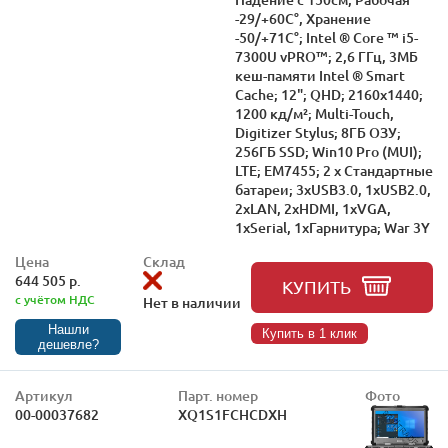
-29/+60С°, Хранение
-50/+71С°; Intel ® Core ™ i5-
7300U vPRO™; 2,6 ГГц, 3МБ
кеш-памяти Intel ® Smart
Cache; 12"; QHD; 2160x1440;
1200 кд/м²; Multi-Touch,
Digitizer Stylus; 8ГБ ОЗУ;
256ГБ SSD; Win10 Pro (MUI);
LTE; EM7455; 2 x Стандартные
батареи; 3xUSB3.0, 1xUSB2.0,
2xLAN, 2xHDMI, 1xVGA,
1xSerial, 1xГарнитура; War 3Y
Цена
Склад
644 505 р.
КУПИТЬ
с учётом НДС
Нет в наличии
Нашли
Купить в 1 клик
дешевле?
Артикул
Парт. номер
Фото
00-00037682
XQ1S1FCHCDXH