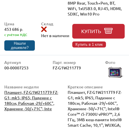
8MP Rear, Touch+Pen, BT,
WiFi, 1xUSB3.0, RJ-45, HDMI,
SDXC, Win10 Pro
Цена
Склад
453 686 р.
КУПИТЬ
с учётом НДС
Нет в наличии
Нашли
Купить в 1 клик
дешевле?
Артикул
Парт. номер
Фото
00-00007253
FZ-G1W2117T9
Название модели
Краткое описание
Планшет, FZ-G1W2117T9 FZ-
Планшет, FZ-G1W2117T9 FZ-
G1; mk5; IP65; Падение с
G1; mk5; IP65; Падение с
180см; Рабочая -29/+60С°,
180см; Рабочая -29/+60С°,
Хранение -50/+71С°; Inte
Хранение -50/+71С°; Intel®
Core™ i5-7300U vPRO™; 2,6
ГГц, 3МБ кеш-памяти Intel®
Smart Cache; 10,1"; WUXGA;