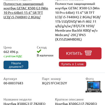
Полностью защищенный
Полностью защищенный
ноутбук GETAC X500 G3 (Win
ноутбук GETAC X500 G3 (Win
10 Pro 64bit) 15.6" SR TFT
10 Pro 64bit) 15.6" SR TFT
LCD/ i5-7440HQ 2.8GHz/
LCD/ i5-7440HQ 2.8GHz/ 8GB/
1Tb SSD/DVD/ Wi-Fi 802.11
a/b/g/n/ac/ BT/GTX 1050/
Membrane Backlit KBD/ w/o
Webcam/ -20C/ IP65
(XJ5SZLWHBDXL)
Цена
Склад
662 496 р.
КУПИТЬ
В наличии
с учётом НДС
Нашли
Купить в 1 клик
дешевле?
Артикул
Парт. номер
Фото
00-00037683
XQ2S1FCHCD2Y
Название модели
Краткое описание
Ноутбук X500G3 I7-7820EQ
Ноутбук X500G3 I7-7820EQ