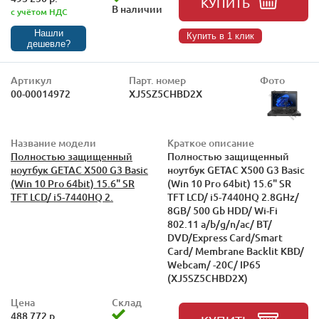
КУПИТЬ
В наличии
с учётом НДС
Нашли
Купить в 1 клик
дешевле?
Артикул
Парт. номер
Фото
00-00014972
XJ5SZ5CHBD2X
Название модели
Краткое описание
Полностью защищенный
Полностью защищенный
ноутбук GETAC X500 G3 Basic
ноутбук GETAC X500 G3 Basic
(Win 10 Pro 64bit) 15.6" SR
(Win 10 Pro 64bit) 15.6" SR
TFT LCD/ i5-7440HQ 2.
TFT LCD/ i5-7440HQ 2.8GHz/
8GB/ 500 Gb HDD/ Wi-Fi
802.11 a/b/g/n/ac/ BT/
DVD/Express Card/Smart
Card/ Membrane Backlit KBD/
Webcam/ -20C/ IP65
(XJ5SZ5CHBD2X)
Цена
Склад
488 772 р.