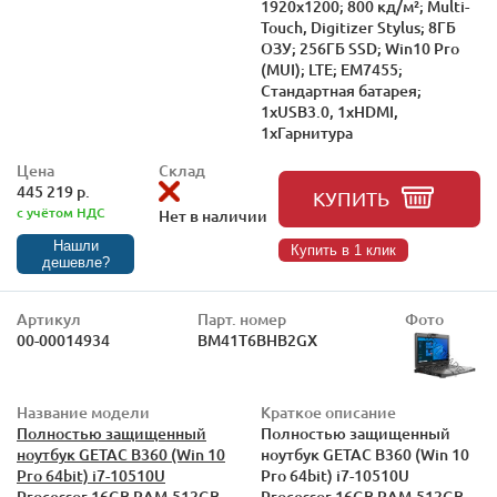
1920x1200; 800 кд/м²; Multi-
Touch, Digitizer Stylus; 8ГБ
ОЗУ; 256ГБ SSD; Win10 Pro
(MUI); LTE; EM7455;
Стандартная батарея;
1xUSB3.0, 1xHDMI,
1xГарнитура
Цена
Склад
445 219 р.
КУПИТЬ
с учётом НДС
Нет в наличии
Нашли
Купить в 1 клик
дешевле?
Артикул
Парт. номер
Фото
00-00014934
BM41T6BHB2GX
Название модели
Краткое описание
Полностью защищенный
Полностью защищенный
ноутбук GETAC B360 (Win 10
ноутбук GETAC B360 (Win 10
Pro 64bit) i7-10510U
Pro 64bit) i7-10510U
Processor,16GB RAM,512GB
Processor,16GB RAM,512GB