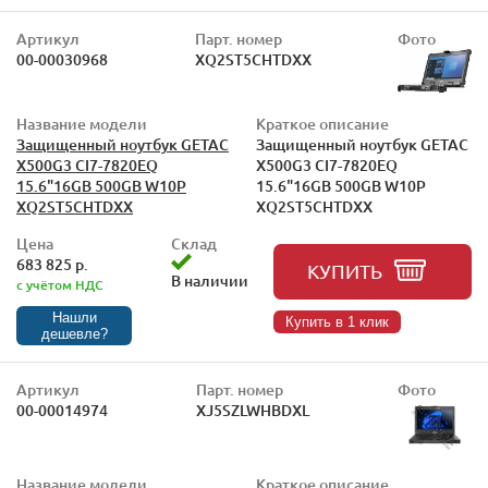
Артикул
Парт. номер
Фото
00-00030968
XQ2ST5CHTDXX
Название модели
Краткое описание
Защищенный ноутбук GETAC
Защищенный ноутбук GETAC
X500G3 CI7-7820EQ
X500G3 CI7-7820EQ
15.6"16GB 500GB W10P
15.6"16GB 500GB W10P
XQ2ST5CHTDXX
XQ2ST5CHTDXX
Цена
Склад
683 825 р.
КУПИТЬ
В наличии
с учётом НДС
Нашли
Купить в 1 клик
дешевле?
Артикул
Парт. номер
Фото
00-00014974
XJ5SZLWHBDXL
Название модели
Краткое описание