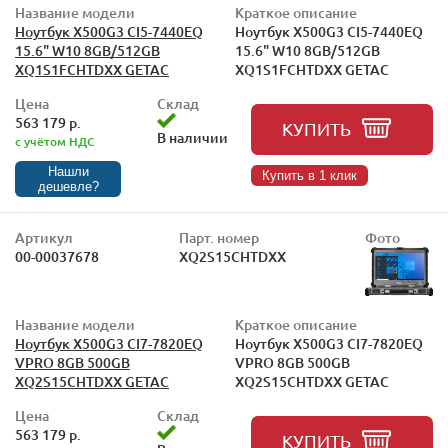
Название модели
Краткое описание
Ноутбук X500G3 CI5-7440EQ
Ноутбук X500G3 CI5-7440EQ
15.6" W10 8GB/512GB
15.6" W10 8GB/512GB
XQ1S1FCHTDXX GETAC
XQ1S1FCHTDXX GETAC
Цена
Склад
563 179 р.
КУПИТЬ
В наличии
с учётом НДС
Нашли
Купить в 1 клик
дешевле?
Артикул
Парт. номер
Фото
00-00037678
XQ2S15CHTDXX
Название модели
Краткое описание
Ноутбук X500G3 CI7-7820EQ
Ноутбук X500G3 CI7-7820EQ
VPRO 8GB 500GB
VPRO 8GB 500GB
XQ2S15CHTDXX GETAC
XQ2S15CHTDXX GETAC
Цена
Склад
563 179 р.
КУПИТЬ