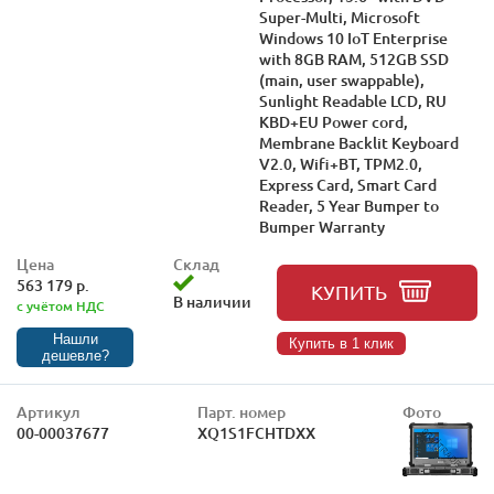
Super-Multi, Microsoft
Windows 10 IoT Enterprise
with 8GB RAM, 512GB SSD
(main, user swappable),
Sunlight Readable LCD, RU
KBD+EU Power cord,
Membrane Backlit Keyboard
V2.0, Wifi+BT, TPM2.0,
Express Card, Smart Card
Reader, 5 Year Bumper to
Bumper Warranty
Цена
Склад
563 179 р.
КУПИТЬ
В наличии
с учётом НДС
Нашли
Купить в 1 клик
дешевле?
Артикул
Парт. номер
Фото
00-00037677
XQ1S1FCHTDXX