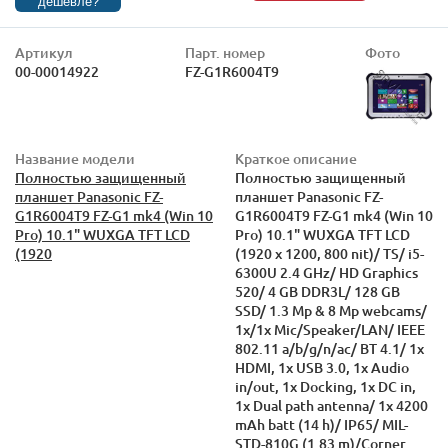
дешевле?
Артикул
Парт. номер
Фото
00-00014922
FZ-G1R6004T9
Название модели
Краткое описание
Полностью защищенный
Полностью защищенный
планшет Panasonic FZ-
планшет Panasonic FZ-
G1R6004T9 FZ-G1 mk4 (Win 10
G1R6004T9 FZ-G1 mk4 (Win 10
Pro) 10.1" WUXGA TFT LCD
Pro) 10.1" WUXGA TFT LCD
(1920
(1920 x 1200, 800 nit)/ TS/ i5-
6300U 2.4 GHz/ HD Graphics
520/ 4 GB DDR3L/ 128 GB
SSD/ 1.3 Mp & 8 Mp webcams/
1x/1x Mic/Speaker/LAN/ IEEE
802.11 a/b/g/n/ac/ BT 4.1/ 1x
HDMI, 1x USB 3.0, 1x Audio
in/out, 1x Docking, 1x DC in,
1x Dual path antenna/ 1x 4200
mAh batt (14 h)/ IP65/ MIL-
STD-810G (1.83 m)/Corner