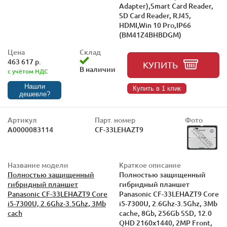
Adapter),Smart Card Reader,
SD Card Reader, RJ45,
HDMI,Win 10 Pro,IP66
(BM41Z4BHBDGM)
Цена
Склад
463 617 р.
КУПИТЬ
В наличии
с учётом НДС
Нашли
Купить в 1 клик
дешевле?
Артикул
Парт. номер
Фото
А0000083114
CF-33LEHAZT9
Название модели
Краткое описание
Полностью защищенный
Полностью защищенный
гибридный планшет
гибридный планшет
Panasonic CF-33LEHAZT9 Core
Panasonic CF-33LEHAZT9 Core
i5-7300U, 2.6Ghz-3.5Ghz, 3Mb
i5-7300U, 2.6Ghz-3.5Ghz, 3Mb
cach
cache, 8Gb, 256Gb SSD, 12.0
QHD 2160x1440, 2MP Front,