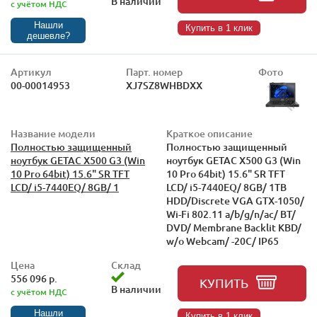
В наличии
с учётом НДС
Нашли
Купить в 1 клик
дешевле?
Артикул
Парт. номер
Фото
00-00014953
XJ7SZ8WHBDXX
Название модели
Краткое описание
Полностью защищенный
Полностью защищенный
ноутбук GETAC X500 G3 (Win
ноутбук GETAC X500 G3 (Win
10 Pro 64bit) 15.6" SR TFT
10 Pro 64bit) 15.6" SR TFT
LCD/ i5-7440EQ/ 8GB/ 1
LCD/ i5-7440EQ/ 8GB/ 1TB
HDD/Discrete VGA GTX-1050/
Wi-Fi 802.11 a/b/g/n/ac/ BT/
DVD/ Membrane Backlit KBD/
w/o Webcam/ -20C/ IP65
Цена
Склад
556 096 р.
КУПИТЬ
В наличии
с учётом НДС
Нашли
Купить в 1 клик