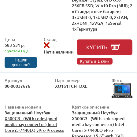
256ГБ SSD; Win10 Pro (MUI); 2
x Стандартные батареи;
3xUSB3.0, 1xUSB2.0, 2xLAN,
2xHDMI, 1xVGA, 1xSerial,
1xГарнитура
Цена
Склад
583 531 р.
КУПИТЬ
с учётом НДС
Нет в наличии
Нашли
Купить в 1 клик
дешевле?
Артикул
Парт. номер
Фото
00-00037676
XQ1S1FCHTDXL
Название модели
Краткое описание
Защищенный Ноутбук
Защищенный Ноутбук
X500G3 - (With redesigned
X500G3 - (With redesigned
media bay connector) Intel
media bay connector) Intel
Core i5-7440EQ vPro Processo
Core i5-7440EQ vPro
Processor, 15.6" with DVD