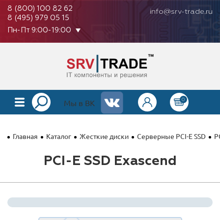
8 (800) 100 82 62
info@srv-trade.ru
8 (495) 979 05 15
Пн-Пт 9:00-19:00
0
КАТАЛОГ
Мы в ВК
О КОМПАНИИ
Главная
Каталог
Жесткие диски
Серверные PCI-E SSD
P
ОПЛАТА
PCI-E SSD Exascend
ГАРАНТИЯ
КОНТАКТЫ
АКЦИИ