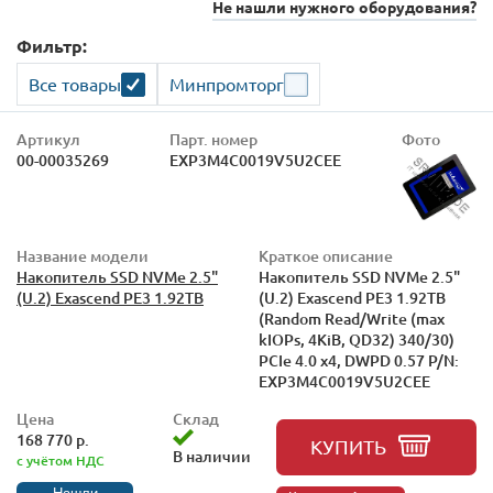
Не нашли нужного оборудования?
Фильтр:
Все товары
Минпромторг
Артикул
Парт. номер
Фото
00-00035269
EXP3M4C0019V5U2CEE
Название модели
Краткое описание
Накопитель SSD NVMe 2.5"
Накопитель SSD NVMe 2.5"
(U.2) Exascend PE3 1.92TB
(U.2) Exascend PE3 1.92TB
(Random Read/Write (max
kIOPs, 4KiB, QD32) 340/30)
PCIe 4.0 x4, DWPD 0.57 P/N:
EXP3M4C0019V5U2CEE
Цена
Склад
168 770 р.
КУПИТЬ
В наличии
с учётом НДС