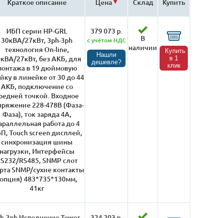
Краткое описание
Цена
Склад
Купить
ИБП серии HP-GRL
379 073 р.
В
30кВА/27кВт, 3ph-3ph
с учётом НДС
наличии
технология On-line,
Купить
Нашли
кВА/27кВт, без АКБ, для
в 1
дешевле?
клик
монтажа в 19 дюймовую
йку в линейке от 30 до 44
АКБ, подключение со
редней точкой. Входное
пряжение 228-478В (Фаза-
Фаза), ток заряда 4А,
араллельная работа до 4
П, Touch screen дисплей,
синхронизация шины
нагрузки, Интерфейсы
S232/RS485, SNMP слот
арта SNMP/сухие контакты
 опция) 483*735*130мм,
41кг
h-3ph Исполнение Tower,
324 203 р.