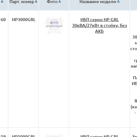
Парт. номер
Фото
Название модели
160
HP3000GRL
ИБП серии HP-GRL
30кВА/27кВт в стойку, без
АКБ
30
сто
с
на
П
ИБ
R
(к
-
159
HP1000GRL
ИБП серии HP-GRL
3p