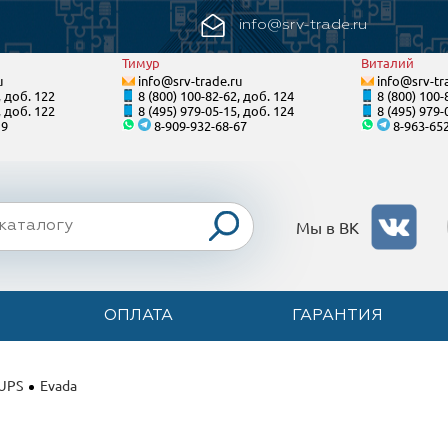
info@srv-trade.ru
Тимур
Виталий
u
info@srv-trade.ru
info@srv-tr
, доб. 122
8 (800) 100-82-62, доб. 124
8 (800) 100-
, доб. 122
8 (495) 979-05-15, доб. 124
8 (495) 979-
19
8-909-932-68-67
8-963-65
Мы в ВК
ОПЛАТА
ГАРАНТИЯ
 UPS
Evada