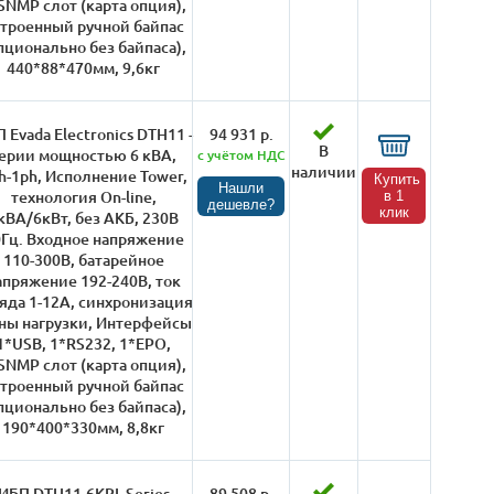
SNMP слот (карта опция),
троенный ручной байпас
пционально без байпаса),
440*88*470мм, 9,6кг
 Evada Electronics DTH11 -
94 931 р.
В
ерии мощностью 6 кВА,
с учётом НДС
наличии
h-1ph, Исполнение Tower,
Купить
Нашли
технология On-line,
в 1
дешевле?
клик
кВА/6кВт, без АКБ, 230В
Гц. Входное напряжение
110-300В, батарейное
апряжение 192-240В, ток
яда 1-12А, синхронизация
ны нагрузки, Интерфейсы
1*USB, 1*RS232, 1*EPO,
SNMP слот (карта опция),
троенный ручной байпас
пционально без байпаса),
190*400*330мм, 8,8кг
ИБП DTH11-6KRL-Series
89 508 р.