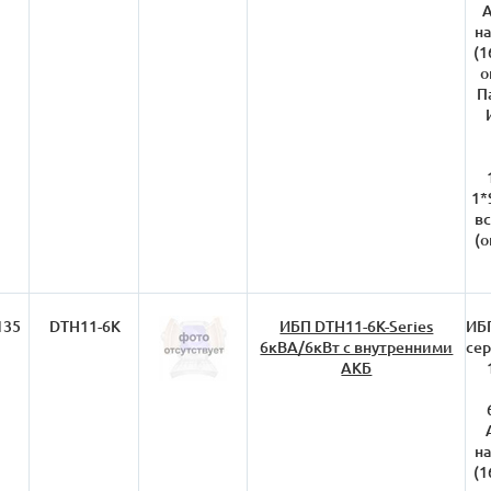
А
на
(1
о
П
1*
вс
(о
135
DTH11-6K
ИБП DTH11-6K-Series
ИБП
6кВА/6кВт с внутренними
сер
АКБ
на
(1