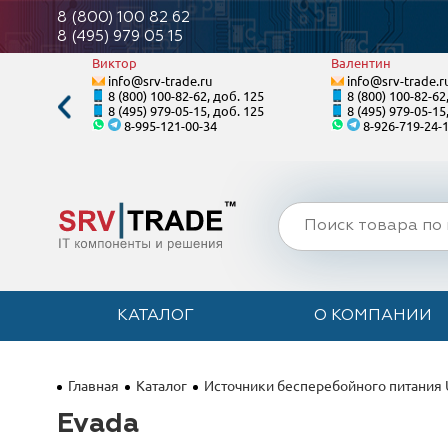
8 (800) 100 82 62
8 (495) 979 05 15
Виктор
Валентин
info@srv-trade.ru
info@srv-trade.r
. 121
8 (800) 100-82-62, доб. 125
8 (800) 100-82-62
. 121
8 (495) 979-05-15, доб. 125
8 (495) 979-05-15
8-995-121-00-34
8-926-719-24-
КАТАЛОГ
О КОМПАНИИ
Главная
Каталог
Источники бесперебойного питания
Evada