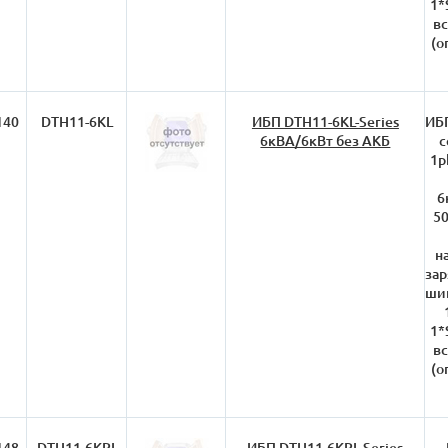
1*
вс
(о
140
DTH11-6KL
ИБП DTH11-6KL-Series
ИБП
6кВА/6кВт без АКБ
с
1p
6
50
н
зар
ши
1*
вс
(о
148
DTH11-6KRL
ИБП DTH11-6KRL-Series