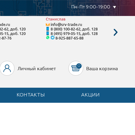
Пн-Пт 9:00-19:00
Станислав
Виктори
ade.ru
info@srv-trade.ru
info@s
82-62, доб. 120
8 (800) 100-82-62, доб. 128
8 (495)
05-15, доб. 120
8 (495) 979-05-15, доб. 128
8 (495)
2-87-76
8-925-887-65-88
8
0
Личный кабинет
Ваша корзина
КОНТАКТЫ
АКЦИИ