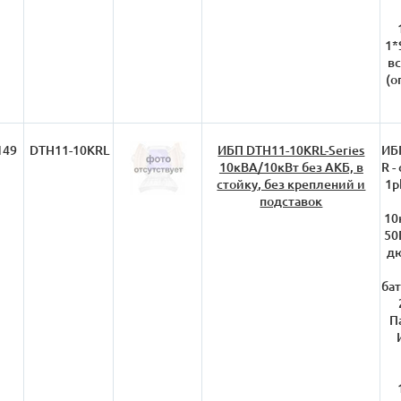
1*
вс
(о
149
DTH11-10KRL
ИБП DTH11-10KRL-Series
ИБП
10кВА/10кВт без АКБ, в
R -
стойку, без креплений и
1p
подставок
10
50
дю
ба
П