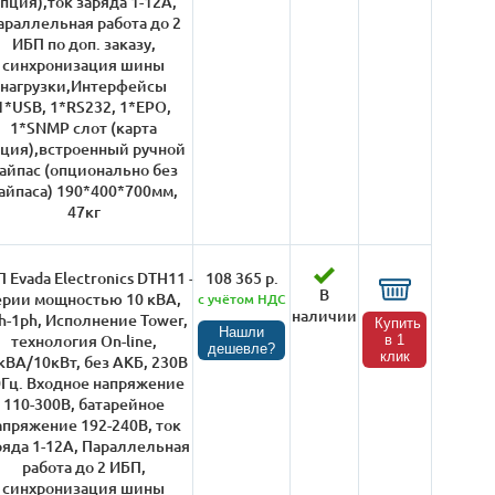
пция),ток заряда 1-12А,
араллельная работа до 2
ИБП по доп. заказу,
синхронизация шины
нагрузки,Интерфейсы
1*USB, 1*RS232, 1*EPO,
1*SNMP слот (карта
ция),встроенный ручной
айпас (опционально без
айпаса) 190*400*700мм,
47кг
 Evada Electronics DTH11 -
108 365 р.
В
ерии мощностью 10 кВА,
с учётом НДС
наличии
h-1ph, Исполнение Tower,
Купить
Нашли
технология On-line,
в 1
дешевле?
клик
кВА/10кВт, без АКБ, 230В
Гц. Входное напряжение
110-300В, батарейное
апряжение 192-240В, ток
ряда 1-12А, Параллельная
работа до 2 ИБП,
синхронизация шины