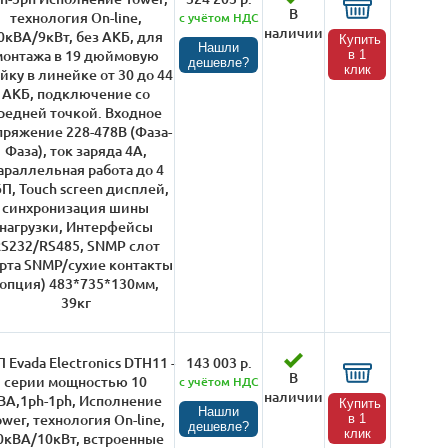
В
технология On-line,
с учётом НДС
наличии
0кВА/9кВт, без АКБ, для
Купить
Нашли
монтажа в 19 дюймовую
в 1
дешевле?
клик
йку в линейке от 30 до 44
АКБ, подключение со
редней точкой. Входное
пряжение 228-478В (Фаза-
Фаза), ток заряда 4А,
араллельная работа до 4
П, Touch screen дисплей,
синхронизация шины
нагрузки, Интерфейсы
S232/RS485, SNMP слот
арта SNMP/сухие контакты
 опция) 483*735*130мм,
39кг
 Evada Electronics DTH11 -
143 003 р.
В
серии мощностью 10
с учётом НДС
наличии
ВА,1ph-1ph, Исполнение
Купить
Нашли
ower, технология On-line,
в 1
дешевле?
клик
0кВА/10кВт, встроенные