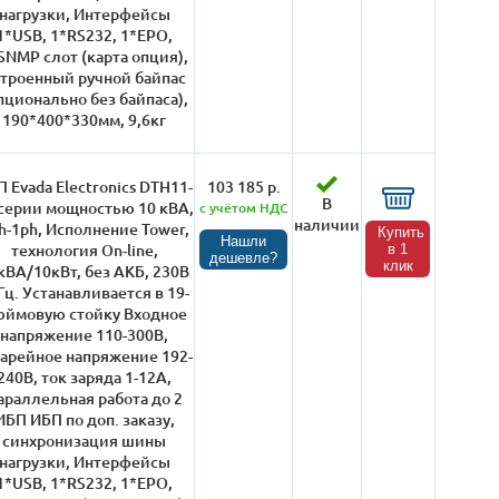
нагрузки, Интерфейсы
1*USB, 1*RS232, 1*EPO,
SNMP слот (карта опция),
троенный ручной байпас
пционально без байпаса),
190*400*330мм, 9,6кг
 Evada Electronics DTH11-
103 185 р.
В
 серии мощностью 10 кВА,
с учётом НДС
наличии
h-1ph, Исполнение Tower,
Купить
Нашли
технология On-line,
в 1
дешевле?
клик
кВА/10кВт, без АКБ, 230В
Гц. Устанавливается в 19-
ймовую стойку Входное
напряжение 110-300В,
тарейное напряжение 192-
240В, ток заряда 1-12А,
араллельная работа до 2
ИБП ИБП по доп. заказу,
синхронизация шины
нагрузки, Интерфейсы
1*USB, 1*RS232, 1*EPO,