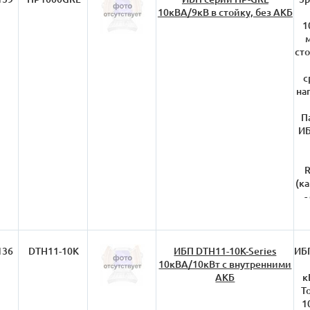
10кВА/9кВ в стойку, без АКБ
1
сто
с
на
П
ИБ
R
(к
-
136
DTH11-10K
ИБП DTH11-10K-Series
ИБП
10кВА/10кВт с внутренними
АКБ
к
T
1