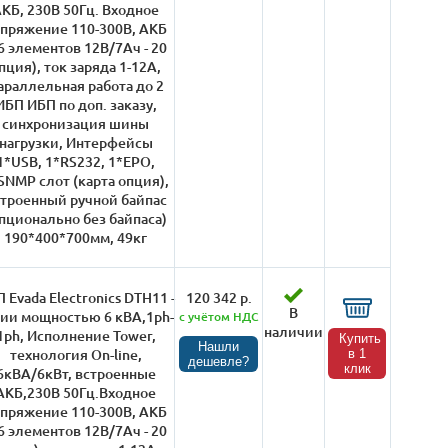
КБ, 230В 50Гц. Входное
пряжение 110-300В, АКБ
6 элементов 12В/7Ач - 20
пция), ток заряда 1-12А,
араллельная работа до 2
ИБП ИБП по доп. заказу,
синхронизация шины
нагрузки, Интерфейсы
1*USB, 1*RS232, 1*EPO,
SNMP слот (карта опция),
троенный ручной байпас
пционально без байпаса)
190*400*700мм, 49кг
 Evada Electronics DTH11 -
120 342 р.
В
ии мощностью 6 кВА,1ph-
с учётом НДС
наличии
1ph, Исполнение Tower,
Купить
Нашли
технология On-line,
в 1
дешевле?
клик
6кВА/6кВт, встроенные
АКБ,230В 50Гц.Входное
пряжение 110-300В, АКБ
6 элементов 12В/7Ач - 20