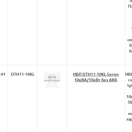
о
П
оп
б
б
141
DTH11-10KL
ИБП DTH11-10KL-Series
ИБП
10кВА/10кВт без АКБ
с
1p
10
50
н
за