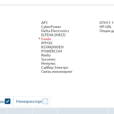
APC
DTH11 1
CyberPower
HP-GRL
Delta Electronics
Опции д
ELTENA (INELT)
Evada
IPPON
KSTAR/HIDEN
POWERCOM
Riello
Socomec
Импульс
Сайбер Электро
Связь инжиниринг
ары
Минпромторг