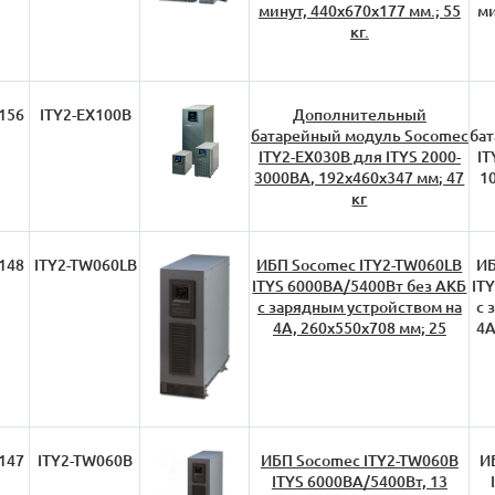
минут, 440х670х177 мм.; 55
ми
кг.
156
ITY2-EX100B
Дополнительный
батарейный модуль Socomec
ба
ITY2-EX030B для ITYS 2000-
IT
3000ВА, 192х460х347 мм; 47
1
кг
148
ITY2-TW060LB
ИБП Socomec ITY2-TW060LB
ИБ
ITYS 6000ВА/5400Вт без АКБ
IT
с зарядным устройством на
с 
4А, 260х550х708 мм; 25
4А
147
ITY2-TW060B
ИБП Socomec ITY2-TW060B
И
ITYS 6000ВА/5400Вт, 13