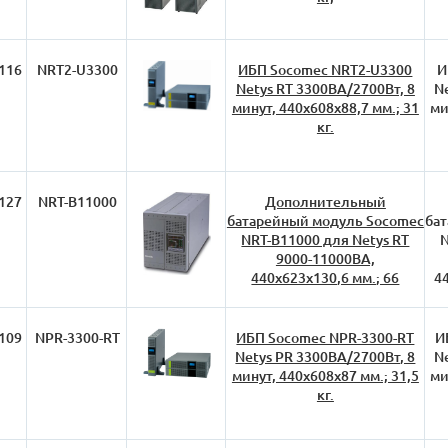
116
NRT2-U3300
ИБП Socomec NRT2-U3300
И
Netys RT 3300ВА/2700Вт, 8
N
минут, 440х608х88,7 мм.; 31
ми
кг.
127
NRT-B11000
Дополнительный
батарейный модуль Socomec
ба
NRT-B11000 для Netys RT
N
9000-11000ВА,
440х623х130,6 мм.; 66
44
109
NPR-3300-RT
ИБП Socomec NPR-3300-RT
И
Netys PR 3300ВА/2700Вт, 8
N
минут, 440х608х87 мм.; 31,5
ми
кг.