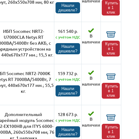
наличии
ут, 260х550х708 мм; 80 кг
Купить
Нашли
в 1
дешевле?
клик
ИБП Socomec NRT2-
161 540 р.
В
U7000CLA Netys RT
с учётом НДС
наличии
000ВА/5400Вт без АКБ, с
Купить
Нашли
арядным устройством на
в 1
дешевле?
клик
 440х670х177 мм.; 15,5 кг.
БП Socomec NRT2-7000K
159 732 р.
В
etys RT 7000ВА/5400Вт, 7
с учётом НДС
наличии
ут, 440х670х177 мм.; 55,5
Купить
Нашли
кг.
в 1
дешевле?
клик
Дополнительный
128 673 р.
В
тарейный модуль Socomec
с учётом НДС
наличии
Y2-EX100HB для ITYS 6000-
Купить
Нашли
00ВА, 260х550х708 мм; 76
в 1
дешевле?
клик
кг, 1 цепочка