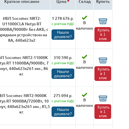
Краткое описание
Цена
Склад
Купить
ИБП Socomec NRT2-
1 278 676 р.
В
U11000CLA Netys RT
с учётом НДС
наличии
000ВА/9000Вт без АКБ, с
Купить
Нашли
арядным устройством на
в 1
дешевле?
клик
8А, 440х623х2
БП Socomec NRT2-11000K
310 590 р.
В
tys RT 11000ВА/9000Вт, 7
с учётом НДС
наличии
нут, 440х623х261 мм.; 86
Купить
Нашли
кг.
в 1
дешевле?
клик
БП Socomec NRT2-9000K
275 094 р.
В
tys RT 9000ВА/7200Вт, 10
с учётом НДС
наличии
ут, 440х623х261 мм.; 85,5
Купить
Нашли
кг.
в 1
дешевле?
клик