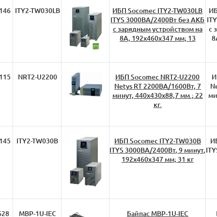
146
ITY2-TW030LB
ИБП Socomec ITY2-TW030LB
ИБ
ITYS 3000ВА/2400Вт без АКБ
IT
с зарядным устройством на
с 
8А, 192х460х347 мм; 13
8
115
NRT2-U2200
ИБП Socomec NRT2-U2200
И
Netys RT 2200ВА/1600Вт, 7
N
минут, 440х430х88,7 мм.; 22
ми
кг.
145
ITY2-TW030B
ИБП Socomec ITY2-TW030B
И
ITYS 3000ВА/2400Вт, 9 минут,
ITY
192х460х347 мм; 31 кг
628
MBP-1U-IEC
Байпас MBP-1U-IEC