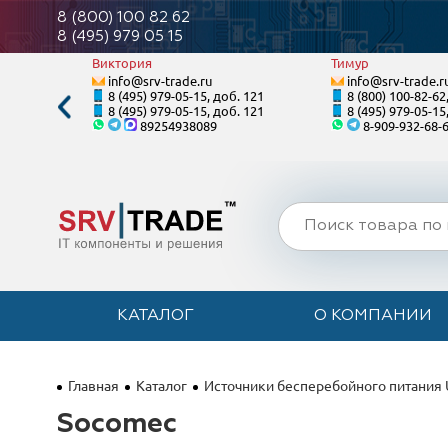
8 (800) 100 82 62
8 (495) 979 05 15
Виктория
Тимур
info@srv-trade.ru
info@srv-trade.r
. 125
8 (495) 979-05-15, доб. 121
8 (800) 100-82-62
. 125
8 (495) 979-05-15, доб. 121
8 (495) 979-05-15
89254938089
8-909-932-68-
КАТАЛОГ
О КОМПАНИИ
Главная
Каталог
Источники бесперебойного питания
Socomec