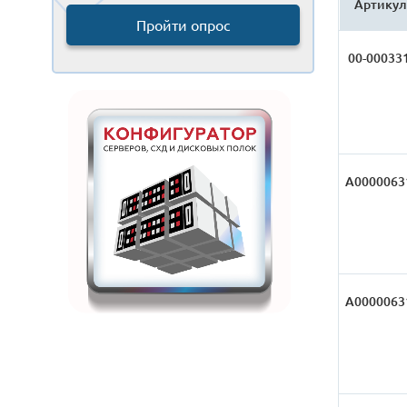
Артикул
Пройти опрос
00-00033
А0000063
А0000063