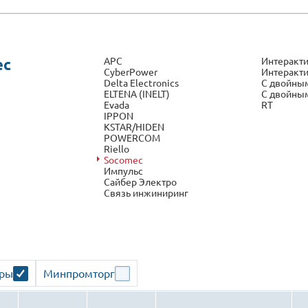
APC
Интеракти
ec
CyberPower
Интеракти
Delta Electronics
С двойным
ELTENA (INELT)
С двойным
Evada
RT
IPPON
KSTAR/HIDEN
POWERCOM
Riello
Socomec
Импульс
Сайбер Электро
Связь инжиниринг
ары
Минпромторг