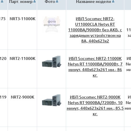
Парт. номер
Фото
Название модели
175
NRT3-11000K
ИБП Socomec NRT2-
U11000CLA Netys RT
11000ВА/9000Вт без АКБ, с
11
зарядным устройством на
з
8А, 440х623х2
120
NRT2-11000K
ИБП Socomec NRT2-11000K
И
Netys RT 11000ВА/9000Вт, 7
Ne
минут, 440х623х261 мм.; 86
ми
кг.
119
NRT2-9000K
ИБП Socomec NRT2-9000K
И
Netys RT 9000ВА/7200Вт, 10
Ne
минут, 440х623х261 мм.; 85,5
мин
кг.