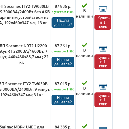
П Socomec ITY2-TW030LB
87 836 р.
В
YS 3000ВА/2400Вт без АКБ
с учётом НДС
наличии
зарядным устройством на
Купить
Нашли
А, 192х460х347 мм; 13 кг
в 1
дешевле?
клик
БП Socomec NRT2-U2200
87 261 р.
В
etys RT 2200ВА/1600Вт, 7
с учётом НДС
наличии
нут, 440х430х88,7 мм.; 22
Купить
Нашли
кг.
в 1
дешевле?
клик
БП Socomec ITY2-TW030B
87 015 р.
В
S 3000ВА/2400Вт, 9 минут,
с учётом НДС
наличии
192х460х347 мм; 31 кг
Купить
Нашли
в 1
дешевле?
клик
Байпас MBP-1U-IEC для
84 385 р.