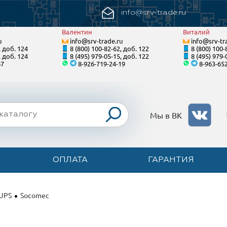
info@srv-trade.ru
Валентин
Виталий
u
info@srv-trade.ru
info@srv-tr
, доб. 124
8 (800) 100-82-62, доб. 122
8 (800) 100-
, доб. 124
8 (495) 979-05-15, доб. 122
8 (495) 979-
67
8-926-719-24-19
8-963-65
Мы в ВК
ОПЛАТА
ГАРАНТИЯ
 UPS
Socomec