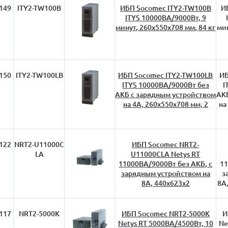
149
ITY2-TW100B
ИБП Socomec ITY2-TW100B
И
ITYS 10000ВА/9000Вт, 9
минут, 260х550х708 мм; 84 кг
мин
150
ITY2-TW100LB
ИБП Socomec ITY2-TW100LB
ИБ
ITYS 10000ВА/9000Вт без
I
АКБ с зарядным устройством
АКБ
на 4А, 260х550х708 мм; 2
на
122
NRT2-U11000C
ИБП Socomec NRT2-
LA
U11000CLA Netys RT
11000ВА/9000Вт без АКБ, с
11
зарядным устройством на
з
8А, 440х623х2
8А,
117
NRT2-5000K
ИБП Socomec NRT2-5000K
И
Netys RT 5000ВА/4500Вт, 10
Ne