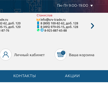
Пн-Пт 9:00-19:00
Станислав
Виктор
ade.ru
info@srv-trade.ru
info@s
82-62, доб. 120
8 (800) 100-82-62, доб. 128
8 (800)
05-15, доб. 120
8 (495) 979-05-15, доб. 128
8 (495)
2-87-76
8-925-887-65-88
8-99
0
Личный кабинет
Ваша корзина
КОНТАКТЫ
АКЦИИ