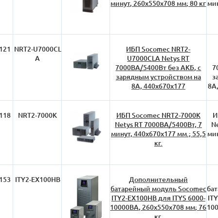
минут, 260х550х708 мм; 80 кг
мин
121
NRT2-U7000CL
ИБП Socomec NRT2-
A
U7000CLA Netys RT
7000ВА/5400Вт без АКБ, с
7
зарядным устройством на
з
8А, 440х670х177
8А,
118
NRT2-7000K
ИБП Socomec NRT2-7000K
И
Netys RT 7000ВА/5400Вт, 7
N
минут, 440х670х177 мм.; 55,5
мин
кг.
153
ITY2-EX100HB
Дополнительный
батарейный модуль Socomec
ба
ITY2-EX100HB для ITYS 6000-
IT
10000ВА, 260х550х708 мм; 76
100
кг,