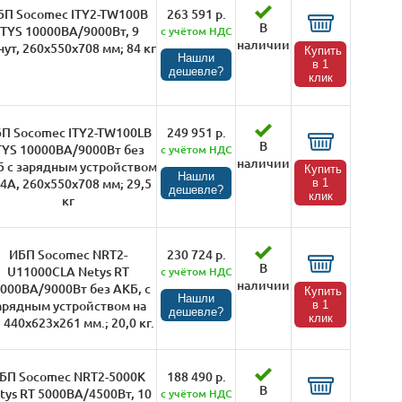
БП Socomec ITY2-TW100B
263 591 р.
В
ITYS 10000ВА/9000Вт, 9
с учётом НДС
наличии
ут, 260х550х708 мм; 84 кг
Купить
Нашли
в 1
дешевле?
клик
П Socomec ITY2-TW100LB
249 951 р.
В
TYS 10000ВА/9000Вт без
с учётом НДС
наличии
 с зарядным устройством
Купить
Нашли
 4А, 260х550х708 мм; 29,5
в 1
дешевле?
клик
кг
ИБП Socomec NRT2-
230 724 р.
В
U11000CLA Netys RT
с учётом НДС
наличии
000ВА/9000Вт без АКБ, с
Купить
Нашли
арядным устройством на
в 1
дешевле?
клик
 440х623х261 мм.; 20,0 кг.
БП Socomec NRT2-5000K
188 490 р.
В
tys RT 5000ВА/4500Вт, 10
с учётом НДС