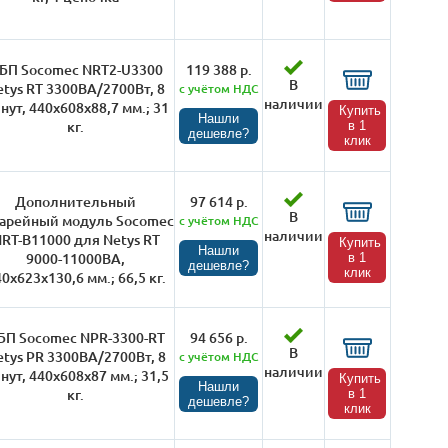
БП Socomec NRT2-U3300
119 388 р.
В
etys RT 3300ВА/2700Вт, 8
с учётом НДС
наличии
нут, 440х608х88,7 мм.; 31
Купить
Нашли
кг.
в 1
дешевле?
клик
Дополнительный
97 614 р.
В
тарейный модуль Socomec
с учётом НДС
наличии
RT-B11000 для Netys RT
Купить
Нашли
9000-11000ВА,
в 1
дешевле?
клик
0х623х130,6 мм.; 66,5 кг.
БП Socomec NPR-3300-RT
94 656 р.
В
etys PR 3300ВА/2700Вт, 8
с учётом НДС
наличии
нут, 440х608х87 мм.; 31,5
Купить
Нашли
кг.
в 1
дешевле?
клик