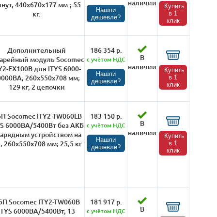
наличии
нут, 440х670х177 мм.; 55
Купить
Нашли
кг.
в 1
дешевле?
клик
Дополнительный
186 354 р.
В
тарейный модуль Socomec
с учётом НДС
наличии
Y2-EX100B для ITYS 6000-
Купить
Нашли
0000ВА, 260х550х708 мм;
в 1
дешевле?
клик
129 кг, 2 цепочки
П Socomec ITY2-TW060LB
183 150 р.
В
YS 6000ВА/5400Вт без АКБ
с учётом НДС
наличии
зарядным устройством на
Купить
Нашли
, 260х550х708 мм; 25,5 кг
в 1
дешевле?
клик
БП Socomec ITY2-TW060B
181 917 р.
В
ITYS 6000ВА/5400Вт, 13
с учётом НДС