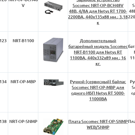
V
Socomec NRT-OP-BCH48V
S
48В, 4/8А для Netys RT 1700-
48
2200ВА, 440х135х88 мм.; 3,18
220
к
123
NRT-B1100
Дополнительный
батарейный модуль Socomec
ба
NRT-B1100 для Netys RT
1100ВА, 440х332х89 мм.; 16
11
кг.
134
NRT-OP-MBP
Ручной (сервисный) байпас
Ру
Socomec NRT-OP-MBP для
S
одного ИБП Netys RT 5000-
о
11000ВА
138
NRT-OP-SNMP
Плата Socomec NRT-OP-SNMP
Пл
WEB/SNMP