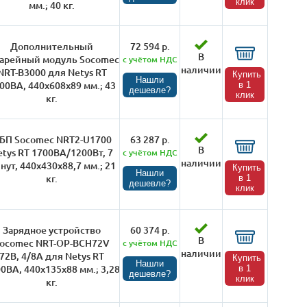
клик
мм.; 40 кг.
Дополнительный
72 594 р.
В
тарейный модуль Socomec
с учётом НДС
наличии
NRT-B3000 для Netys RT
Купить
Нашли
00ВА, 440х608х89 мм.; 43
в 1
дешевле?
клик
кг.
БП Socomec NRT2-U1700
63 287 р.
В
etys RT 1700ВА/1200Вт, 7
с учётом НДС
наличии
нут, 440х430х88,7 мм.; 21
Купить
Нашли
кг.
в 1
дешевле?
клик
Зарядное устройство
60 374 р.
В
ocomec NRT-OP-BCH72V
с учётом НДС
наличии
72В, 4/8А для Netys RT
Купить
Нашли
0ВА, 440х135х88 мм.; 3,28
в 1
дешевле?
клик
кг.