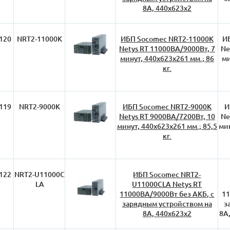
8А, 440х623х2
120
NRT2-11000K
ИБП Socomec NRT2-11000K
И
Netys RT 11000ВА/9000Вт, 7
Ne
минут, 440х623х261 мм.; 86
ми
кг.
119
NRT2-9000K
ИБП Socomec NRT2-9000K
И
Netys RT 9000ВА/7200Вт, 10
Ne
минут, 440х623х261 мм.; 85,5
мин
кг.
122
NRT2-U11000C
ИБП Socomec NRT2-
LA
U11000CLA Netys RT
11000ВА/9000Вт без АКБ, с
11
зарядным устройством на
з
8А, 440х623х2
8А,