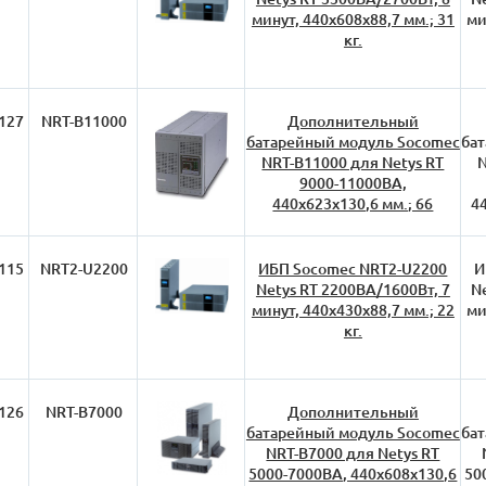
минут, 440х608х88,7 мм.; 31
ми
кг.
127
NRT-B11000
Дополнительный
батарейный модуль Socomec
ба
NRT-B11000 для Netys RT
N
9000-11000ВА,
440х623х130,6 мм.; 66
44
115
NRT2-U2200
ИБП Socomec NRT2-U2200
И
Netys RT 2200ВА/1600Вт, 7
N
минут, 440х430х88,7 мм.; 22
ми
кг.
126
NRT-B7000
Дополнительный
батарейный модуль Socomec
ба
NRT-B7000 для Netys RT
5000-7000ВА, 440х608х130,6
50