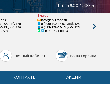
Пн-Пт 9:00-19:00
Виктор
Тимур
ade.ru
info@srv-trade.ru
info@s
82-62, доб. 128
8 (800) 100-82-62, доб. 125
8 (800)
05-15, доб. 128
8 (495) 979-05-15, доб. 125
8 (495)
7-65-88
8-995-121-00-34
8-90
0
Личный кабинет
Ваша корзина
КОНТАКТЫ
АКЦИИ