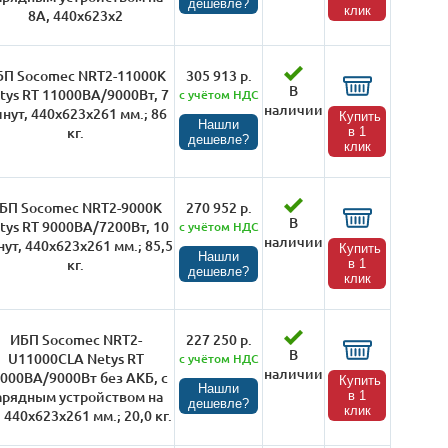
дешевле?
клик
8А, 440х623х2
БП Socomec NRT2-11000K
305 913 р.
В
tys RT 11000ВА/9000Вт, 7
с учётом НДС
наличии
нут, 440х623х261 мм.; 86
Купить
Нашли
кг.
в 1
дешевле?
клик
БП Socomec NRT2-9000K
270 952 р.
В
tys RT 9000ВА/7200Вт, 10
с учётом НДС
наличии
ут, 440х623х261 мм.; 85,5
Купить
Нашли
кг.
в 1
дешевле?
клик
ИБП Socomec NRT2-
227 250 р.
В
U11000CLA Netys RT
с учётом НДС
наличии
000ВА/9000Вт без АКБ, с
Купить
Нашли
арядным устройством на
в 1
дешевле?
клик
 440х623х261 мм.; 20,0 кг.