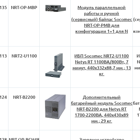
135
NRT-OP-MBP
Модуль параллельной
работы и ручной
(сервисный) байпас Socomec
(с
NRT-OP-PMB для
конфигурации 1+1 для N
ко
113
NRT2-U1100
ИБП Socomec NRT2-U1100
И
Netys RT 1100ВА/800Вт, 7
N
минут, 440х332х88,7 мм.; 13
ми
кг.
124
NRT-B2200
Дополнительный
батарейный модуль Socomec
ба
NRT-B2200 для Netys RT
1700-2200ВА, 440х430х89
1
мм.; 29 кг.
128
NRT-OP-BCH48
Зарядное устройство