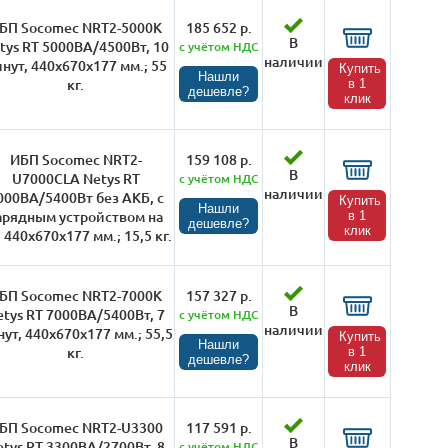
БП Socomec NRT2-5000K
185 652 р.
В
tys RT 5000ВА/4500Вт, 10
с учётом НДС
наличии
нут, 440х670х177 мм.; 55
Купить
Нашли
кг.
в 1
дешевле?
клик
ИБП Socomec NRT2-
159 108 р.
В
U7000CLA Netys RT
с учётом НДС
наличии
000ВА/5400Вт без АКБ, с
Купить
Нашли
арядным устройством на
в 1
дешевле?
клик
 440х670х177 мм.; 15,5 кг.
БП Socomec NRT2-7000K
157 327 р.
В
etys RT 7000ВА/5400Вт, 7
с учётом НДС
наличии
ут, 440х670х177 мм.; 55,5
Купить
Нашли
кг.
в 1
дешевле?
клик
БП Socomec NRT2-U3300
117 591 р.
В
etys RT 3300ВА/2700Вт, 8
с учётом НДС