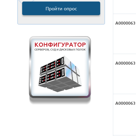
Пройти опрос
А0000063
А0000063
А0000063