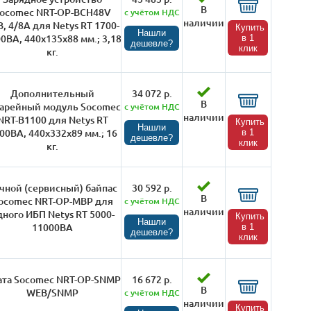
В
ocomec NRT-OP-BCH48V
с учётом НДС
наличии
В, 4/8А для Netys RT 1700-
Купить
Нашли
0ВА, 440х135х88 мм.; 3,18
в 1
дешевле?
клик
кг.
Дополнительный
34 072 р.
В
тарейный модуль Socomec
с учётом НДС
наличии
NRT-B1100 для Netys RT
Купить
Нашли
00ВА, 440х332х89 мм.; 16
в 1
дешевле?
клик
кг.
чной (сервисный) байпас
30 592 р.
В
ocomec NRT-OP-MBP для
с учётом НДС
наличии
дного ИБП Netys RT 5000-
Купить
Нашли
11000ВА
в 1
дешевле?
клик
ата Socomec NRT-OP-SNMP
16 672 р.
В
WEB/SNMP
с учётом НДС
наличии
Купить