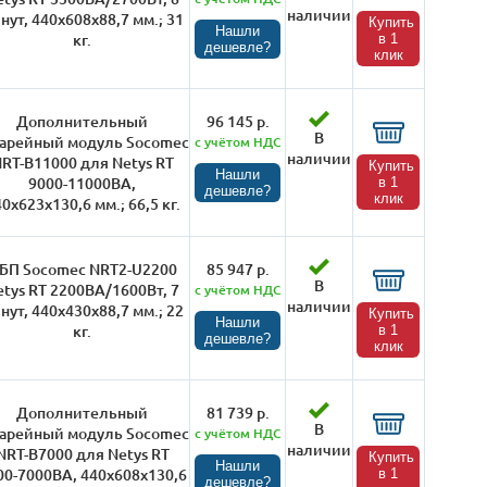
наличии
нут, 440х608х88,7 мм.; 31
Купить
Нашли
кг.
в 1
дешевле?
клик
Дополнительный
96 145 р.
В
тарейный модуль Socomec
с учётом НДС
наличии
RT-B11000 для Netys RT
Купить
Нашли
9000-11000ВА,
в 1
дешевле?
клик
0х623х130,6 мм.; 66,5 кг.
БП Socomec NRT2-U2200
85 947 р.
В
etys RT 2200ВА/1600Вт, 7
с учётом НДС
наличии
нут, 440х430х88,7 мм.; 22
Купить
Нашли
кг.
в 1
дешевле?
клик
Дополнительный
81 739 р.
В
тарейный модуль Socomec
с учётом НДС
наличии
NRT-B7000 для Netys RT
Купить
Нашли
00-7000ВА, 440х608х130,6
в 1
дешевле?