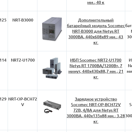
мм.; 40 к
125
NRT-B3000
Дополнительный
батарейный модуль Socomec
ба
NRT-B3000 для Netys RT
3000ВА, 440х608х89 мм.; 43
30
кг.
114
NRT2-U1700
ИБП Socomec NRT2-U1700
И
Netys RT 1700ВА/1200Вт, 7
N
минут, 440х430х88,7 мм.; 21
ми
кг.
129
NRT-OP-BCH72
Зарядное устройство
V
Socomec NRT-OP-BCH72V
S
72В, 4/8А для Netys RT
3000ВА, 440х135х88 мм.; 3,28
300
кг.