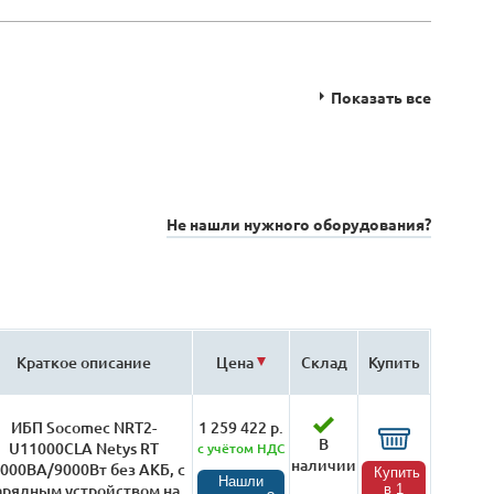
Показать все
Не нашли нужного оборудования?
Краткое описание
Цена
Склад
Купить
ИБП Socomec NRT2-
1 259 422 р.
В
U11000CLA Netys RT
с учётом НДС
наличии
000ВА/9000Вт без АКБ, с
Купить
Нашли
арядным устройством на
в 1