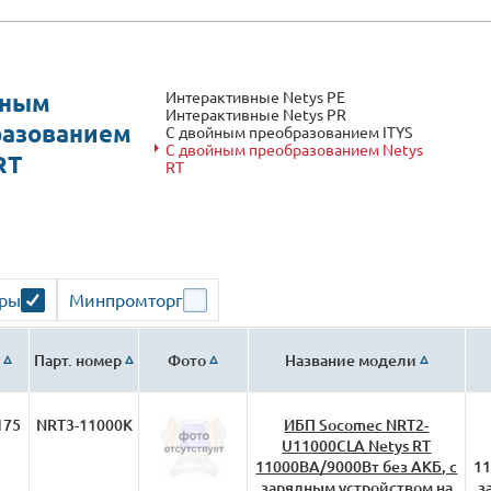
Интерактивные Netys PE
йным
Интерактивные Netys PR
разованием
С двойным преобразованием ITYS
С двойным преобразованием Netys
RT
RT
ары
Минпромторг
Парт. номер
Фото
Название модели
175
NRT3-11000K
ИБП Socomec NRT2-
U11000CLA Netys RT
11000ВА/9000Вт без АКБ, с
11
зарядным устройством на
з