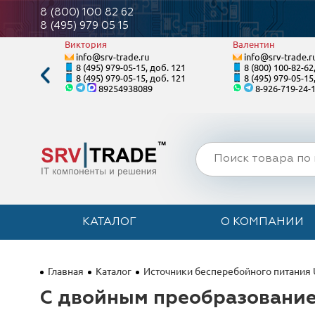
8 (800) 100 82 62
8 (495) 979 05 15
Виктория
Валентин
info@srv-trade.ru
info@srv-trade.r
. 124
8 (495) 979-05-15, доб. 121
8 (800) 100-82-62
. 124
8 (495) 979-05-15, доб. 121
8 (495) 979-05-15
89254938089
8-926-719-24-
КАТАЛОГ
О КОМПАНИИ
Главная
Каталог
Источники бесперебойного питания
С двойным преобразование