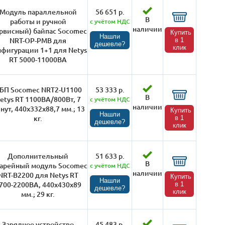
Модуль параллельной
56 651 р.
В
работы и ручной
с учётом НДС
наличии
ервисный) байпас Socomec
Купить
Нашли
NRT-OP-PMB для
в 1
дешевле?
клик
нфигурации 1+1 для Netys
RT 5000-11000ВА
БП Socomec NRT2-U1100
53 333 р.
В
etys RT 1100ВА/800Вт, 7
с учётом НДС
наличии
нут, 440х332х88,7 мм.; 13
Купить
Нашли
кг.
в 1
дешевле?
клик
Дополнительный
51 633 р.
В
тарейный модуль Socomec
с учётом НДС
наличии
NRT-B2200 для Netys RT
Купить
Нашли
700-2200ВА, 440х430х89
в 1
дешевле?
клик
мм.; 29 кг.
Зарядное устройство
45 483 р.