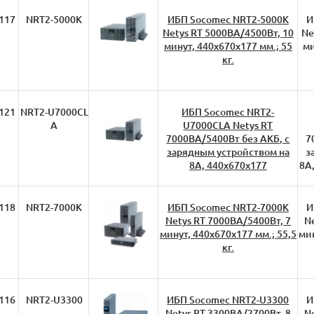
117
NRT2-5000K
ИБП Socomec NRT2-5000K
И
Netys RT 5000ВА/4500Вт, 10
Ne
минут, 440х670х177 мм.; 55
ми
кг.
121
NRT2-U7000CL
ИБП Socomec NRT2-
A
U7000CLA Netys RT
7000ВА/5400Вт без АКБ, с
7
зарядным устройством на
з
8А, 440х670х177
8А,
118
NRT2-7000K
ИБП Socomec NRT2-7000K
И
Netys RT 7000ВА/5400Вт, 7
N
минут, 440х670х177 мм.; 55,5
мин
кг.
116
NRT2-U3300
ИБП Socomec NRT2-U3300
И
Netys RT 3300ВА/2700Вт, 8
N