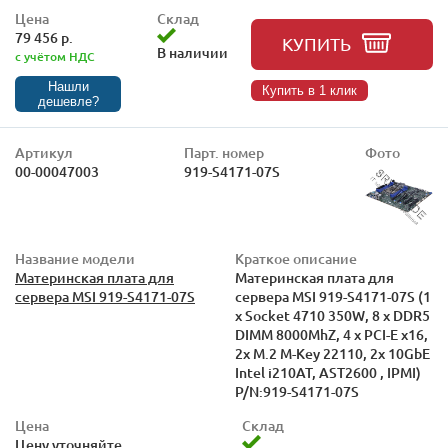
Цена
Склад
79 456 р.
КУПИТЬ
В наличии
с учётом НДС
Нашли
Купить в 1 клик
дешевле?
Артикул
Парт. номер
Фото
00-00047003
919-S4171-07S
Название модели
Краткое описание
Материнская плата для
Материнская плата для
сервера MSI 919-S4171-07S
сервера MSI 919-S4171-07S (1
x Socket 4710 350W, 8 x DDR5
DIMM 8000MhZ, 4 x PCI-E x16,
2x M.2 M-Key 22110, 2x 10GbE
Intel i210AT, AST2600 , IPMI)
P/N:919-S4171-07S
Цена
Склад
Цену уточняйте