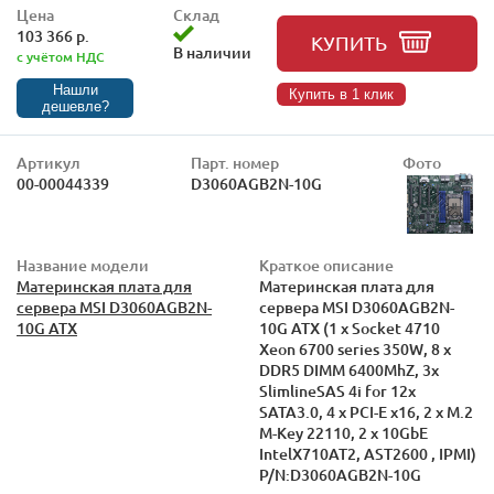
Цена
Склад
103 366 р.
КУПИТЬ
В наличии
с учётом НДС
Нашли
Купить в 1 клик
дешевле?
Артикул
Парт. номер
Фото
00-00044339
D3060AGB2N-10G
Название модели
Краткое описание
Материнская плата для
Материнская плата для
сервера MSI D3060AGB2N-
сервера MSI D3060AGB2N-
10G ATX
10G ATX (1 x Socket 4710
Xeon 6700 series 350W, 8 x
DDR5 DIMM 6400MhZ, 3x
SlimlineSAS 4i for 12x
SATA3.0, 4 x PCI-E x16, 2 x M.2
M-Key 22110, 2 x 10GbE
IntelX710AT2, AST2600 , IPMI)
P/N:D3060AGB2N-10G