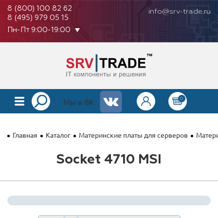
8 (800) 100 82 62
info@srv-trade.ru
8 (495) 979 05 15
Пн-Пт 9:00-19:00
0
КАТАЛОГ
Мы в ВК
О КОМПАНИИ
Главная
Каталог
Материнские платы для серверов
Матери
ОПЛАТА
Socket 4710 MSI
ГАРАНТИЯ
КОНТАКТЫ
АКЦИИ