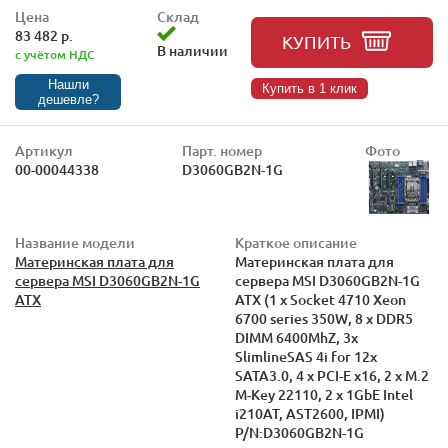
Цена
Склад
83 482 р.
КУПИТЬ
В наличии
с учётом НДС
Нашли
Купить в 1 клик
дешевле?
Артикул
Парт. номер
Фото
00-00044338
D3060GB2N-1G
Название модели
Краткое описание
Материнская плата для
Материнская плата для
сервера MSI D3060GB2N-1G
сервера MSI D3060GB2N-1G
ATX
ATX (1 x Socket 4710 Xeon
6700 series 350W, 8 x DDR5
DIMM 6400MhZ, 3x
SlimlineSAS 4i for 12x
SATA3.0, 4 x PCI-E x16, 2 x M.2
M-Key 22110, 2 x 1GbE Intel
i210AT, AST2600, IPMI)
P/N:D3060GB2N-1G