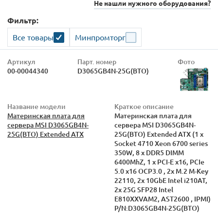
Не нашли нужного оборудования?
Фильтр:
Все товары
Минпромторг
Артикул
Парт. номер
Фото
00-00044340
D3065GB4N-25G(BTO)
Название модели
Краткое описание
Материнская плата для
Материнская плата для
сервера MSI D3065GB4N-
сервера MSI D3065GB4N-
25G(BTO) Extended ATX
25G(BTO) Extended ATX (1 x
Socket 4710 Xeon 6700 series
350W, 8 x DDR5 DIMM
6400MhZ, 1 x PCI-E x16, PCIe
5.0 x16 OCP3.0 , 2x M.2 M-Key
22110, 2x 10GbE Intel i210AT,
2x 25G SFP28 Intel
E810XXVAM2, AST2600 , IPMI)
P/N:D3065GB4N-25G(BTO)