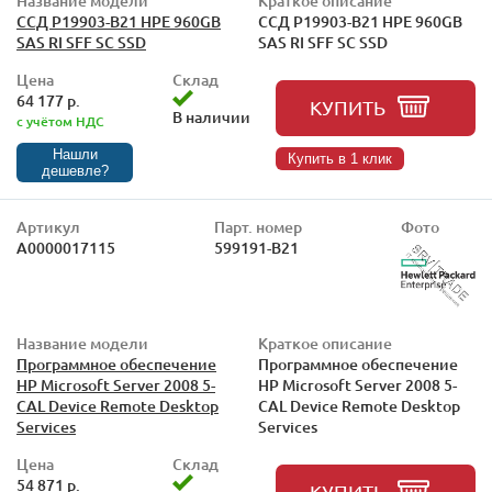
Название модели
Краткое описание
ССД P19903-B21 HPE 960GB
ССД P19903-B21 HPE 960GB
SAS RI SFF SC SSD
SAS RI SFF SC SSD
Цена
Склад
64 177 р.
КУПИТЬ
В наличии
с учётом НДС
Нашли
Купить в 1 клик
дешевле?
Артикул
Парт. номер
Фото
А0000017115
599191-B21
Название модели
Краткое описание
Программное обеспечение
Программное обеспечение
HP Microsoft Server 2008 5-
HP Microsoft Server 2008 5-
CAL Device Remote Desktop
CAL Device Remote Desktop
Services
Services
Цена
Склад
54 871 р.
КУПИТЬ