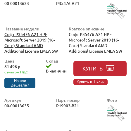
00-00013633
P35476-A21
Название модели
Краткое описание
Софт P35476-A21 HPE
Софт P35476-A21 HPE
Microsoft Server 2019 (16-
Microsoft Server 2019 (16-
Core) Standard AMD
Core) Standard AMD
Additional License EMEA SW
Additional License EMEA SW
Цена
Склад
81 496 р.
КУПИТЬ
В наличии
с учётом НДС
Нашли
Купить в 1 клик
дешевле?
Артикул
Парт. номер
Фото
00-00013635
P19903-B21