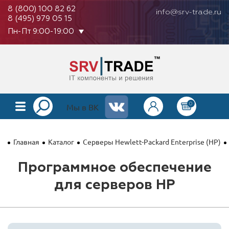
8 (800) 100 82 62
info@srv-trade.ru
8 (495) 979 05 15
Пн-Пт 9:00-19:00
0
КАТАЛОГ
Мы в ВК
О КОМПАНИИ
Главная
Каталог
Серверы Hewlett-Packard Enterprise (HP)
ОПЛАТА
Программное обеспечение
ГАРАНТИЯ
для серверов HP
КОНТАКТЫ
АКЦИИ