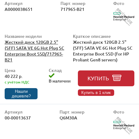
Артикул
Парт. номер
Фото
А0000038651
717965-B21
Название модели
Краткое описание
Жесткий диск 120GB 2.5"
Жесткий диск 120GB 2.5"
(SFF) SATA VE 6G Hot Plug SC
(SFF) SATA VE 6G Hot Plug SC
Enterprise Boot SSD/717965-
Enterprise Boot SSD (for HP
B21
Proliant Gen8 servers)
Цена
Склад
40 222 р.
КУПИТЬ
В наличии
с учётом НДС
Нашли
Купить в 1 клик
дешевле?
Артикул
Парт. номер
Фото
00-00013637
Q6M30A