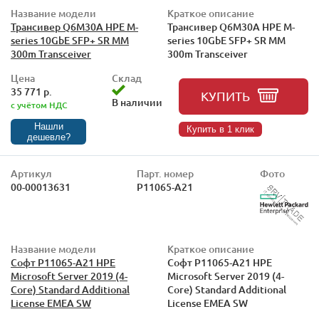
Название модели
Краткое описание
Трансивер Q6M30A HPE M-
Трансивер Q6M30A HPE M-
series 10GbE SFP+ SR MM
series 10GbE SFP+ SR MM
300m Transceiver
300m Transceiver
Цена
Склад
35 771 р.
КУПИТЬ
В наличии
с учётом НДС
Нашли
Купить в 1 клик
дешевле?
Артикул
Парт. номер
Фото
00-00013631
P11065-A21
Название модели
Краткое описание
Софт P11065-A21 HPE
Софт P11065-A21 HPE
Microsoft Server 2019 (4-
Microsoft Server 2019 (4-
Core) Standard Additional
Core) Standard Additional
License EMEA SW
License EMEA SW