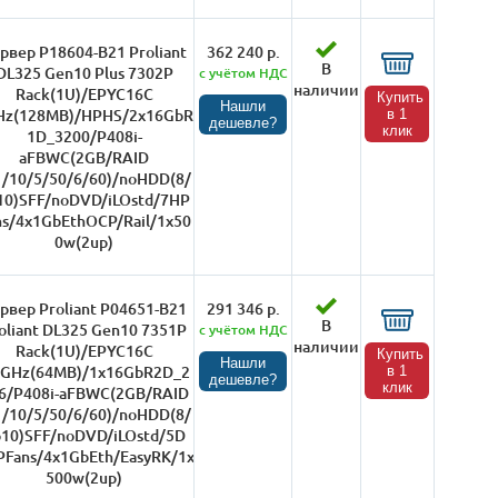
рвер P18604-B21 Proliant
362 240 р.
В
DL325 Gen10 Plus 7302P
с учётом НДС
наличии
Rack(1U)/EPYC16C
Купить
Нашли
Hz(128MB)/HPHS/2x16GbR
в 1
дешевле?
клик
1D_3200/P408i-
aFBWC(2GB/RAID
1/10/5/50/6/60)/noHDD(8/
10)SFF/noDVD/iLOstd/7HP
ns/4x1GbEthOCP/Rail/1x50
0w(2up)
рвер Proliant P04651-B21
291 346 р.
В
oliant DL325 Gen10 7351P
с учётом НДС
наличии
Rack(1U)/EPYC16C
Купить
Нашли
4GHz(64MB)/1x16GbR2D_2
в 1
дешевле?
клик
6/P408i-aFBWC(2GB/RAID
1/10/5/50/6/60)/noHDD(8/
10)SFF/noDVD/iLOstd/5D
Fans/4x1GbEth/EasyRK/1x
500w(2up)