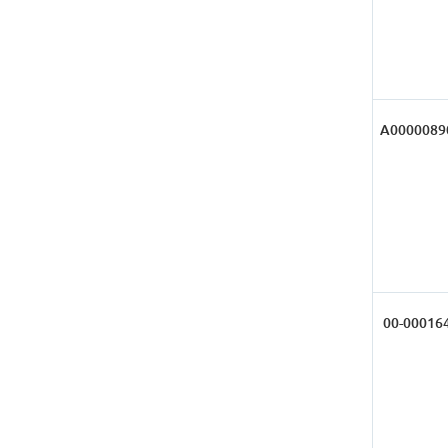
А0000089
00-00016