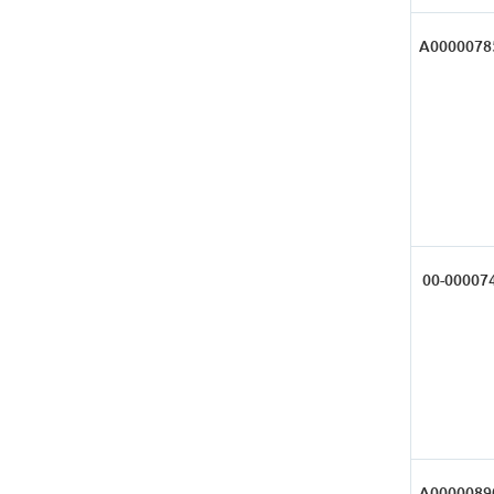
А0000078
00-00007
А0000089