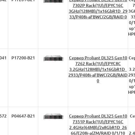
7302P Rack(1U)/EPYC16C
7
3GHz(128MB)/1x16GbR1D_29
3G
33/P408i-aFBWC(2GB/RAID 0
3
0/
up
HPF
041
P17200-B21
Сервер Proliant DL325 Gen10
Се
7262 Rack(1U)/EPYC8C
3.2GHz(128MB)/1x16GbR1D_
3.
2933/P408i-aFBWC(2GB/RAID
29
0
0/
up
HPF
572
P04647-B21
Сервер Proliant DL325 Gen10
Се
7351P Rack(1U)/EPYC16C
2.4GHz(64MB)/2x8GbR1D_26
66/E208i-a(ZM/RAID 0/1/10
2.