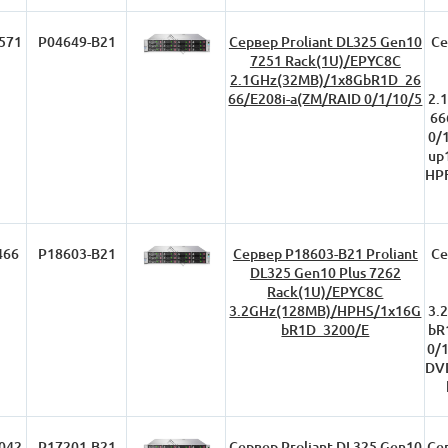
571
P04649-B21
Сервер Proliant DL325 Gen10
Се
7251 Rack(1U)/EPYC8C
2.1GHz(32MB)/1x8GbR1D_26
66/E208i-a(ZM/RAID 0/1/10/5
2.
66
0/
up
HPF
466
P18603-B21
Сервер P18603-B21 Proliant
Се
DL325 Gen10 Plus 7262
Rack(1U)/EPYC8C
3.2GHz(128MB)/HPHS/1x16G
3.
bR1D_3200/E
bR
0/
DVD
042
P17201-B21
Сервер Proliant DL325 Gen10
Се