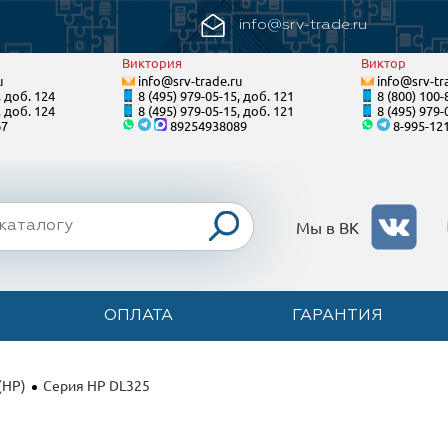
info@srv-trade.ru
Виктория
Виктор
u
info@srv-trade.ru
info@srv-tr
, доб. 124
8 (495) 979-05-15, доб. 121
8 (800) 100-
, доб. 124
8 (495) 979-05-15, доб. 121
8 (495) 979-
67
89254938089
8-995-12
Мы в ВК
ОПЛАТА
ГАРАНТИЯ
(HP)
Серия HP DL325