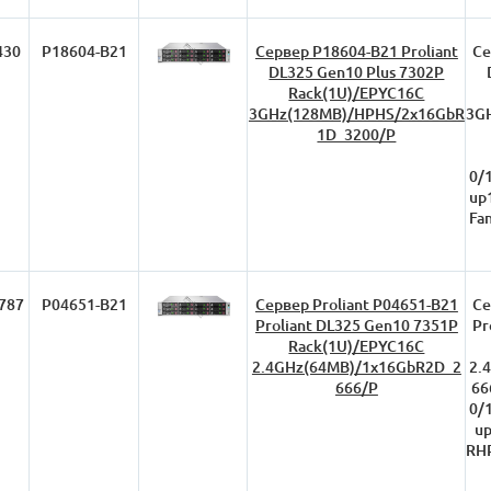
430
P18604-B21
Сервер P18604-B21 Proliant
Се
DL325 Gen10 Plus 7302P
Rack(1U)/EPYC16C
3GHz(128MB)/HPHS/2x16GbR
3G
1D_3200/P
0/
up
Fa
787
P04651-B21
Сервер Proliant P04651-B21
Се
Proliant DL325 Gen10 7351P
Pr
Rack(1U)/EPYC16C
2.4GHz(64MB)/1x16GbR2D_2
2.
666/P
66
0/
up
RHP