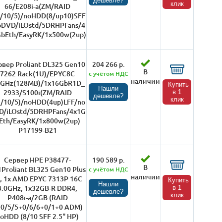
дешевле?
клик
66/E208i-a(ZM/RAID
1/10/5)/noHDD(8/up10)SFF
oDVD/iLOstd/5DRHPFans/4
bEth/EasyRK/1x500w(2up)
рвер Proliant DL325 Gen10
204 266 р.
В
7262 Rack(1U)/EPYC8C
с учётом НДС
наличии
2GHz(128MB)/1x16GbR1D_
Купить
Нашли
2933/S100i(ZM/RAID
в 1
дешевле?
клик
1/10/5)/noHDD(4up)LFF/no
D/iLOstd/5DRHPFans/4x1G
Eth/EasyRK/1x800w(2up)
P17199-B21
Сервер HPE P38477-
190 589 р.
В
Proliant ВL325 Gen10 Plus
с учётом НДС
наличии
, 1x AMD EPYC 7313P 16C
Купить
Нашли
3.0GHz, 1x32GB-R DDR4,
в 1
дешевле?
клик
P408i-a/2GB (RAID
0/5/5+0/6/6+0/1+0 ADM)
oHDD (8/10 SFF 2.5" HP)