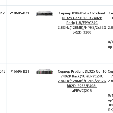
412
P18605-B21
Сервер P18605-B21 Proliant
Се
DL325 Gen10 Plus 7402P
Rack(1U)/EPYC24C
2.8GHz(128MB)/HPHS/2x32G
2.
bR2D_3200
0/
up
043
P16696-B21
Сервер Proliant DL325 Gen10
Се
7402P Rack(1U)/EPYC24C
7
2.8GHz(128MB)/HPHS/2x32G
2.
bR2D_2933/P408i-
aFBWC(2GB
0/
up
HPF
RK