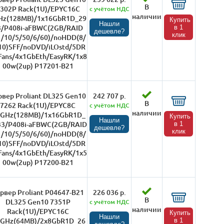
В
302P Rack(1U)/EPYC16C
с учётом НДС
наличии
Hz(128MB)/1x16GbR1D_29
Купить
Нашли
3/P408i-aFBWC(2GB/RAID
в 1
дешевле?
клик
1/10/5/50/6/60)/noHDD(8/
10)SFF/noDVD/iLOstd/5DR
ans/4x1GbEth/EasyRK/1x8
00w(2up) P17201-B21
рвер Proliant DL325 Gen10
242 707 р.
В
7262 Rack(1U)/EPYC8C
с учётом НДС
наличии
2GHz(128MB)/1x16GbR1D_
Купить
Нашли
33/P408i-aFBWC(2GB/RAID
в 1
дешевле?
клик
1/10/5/50/6/60)/noHDD(8/
10)SFF/noDVD/iLOstd/5DR
ans/4x1GbEth/EasyRK/1x5
00w(2up) P17200-B21
рвер Proliant P04647-B21
226 036 р.
В
DL325 Gen10 7351P
с учётом НДС
наличии
Rack(1U)/EPYC16C
Купить
Нашли
4GHz(64MB)/2x8GbR1D_26
в 1