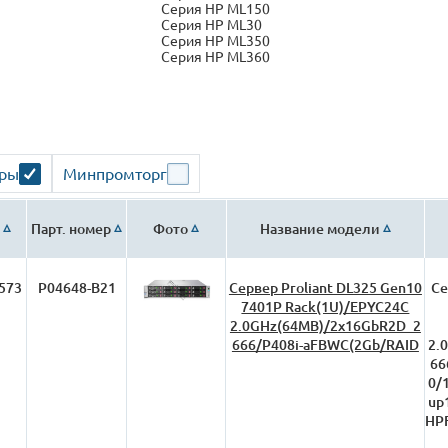
Серия HP ML150
Серия HP ML30
Серия HP ML350
Серия HP ML360
ары
Минпромторг
Парт. номер
Фото
Название модели
573
P04648-B21
Сервер Proliant DL325 Gen10
Се
7401P Rack(1U)/EPYC24C
2.0GHz(64MB)/2x16GbR2D_2
666/P408i-aFBWC(2Gb/RAID
2.
66
0/
up
HPF