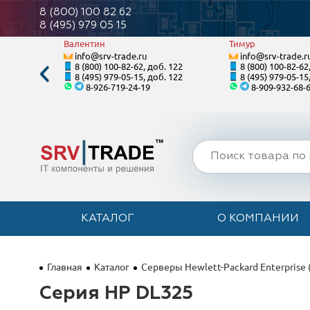
8 (800) 100 82 62
8 (495) 979 05 15
Валентин
Тимур
info@srv-trade.ru
info@srv-trade.r
. 120
8 (800) 100-82-62, доб. 122
8 (800) 100-82-62
. 120
8 (495) 979-05-15, доб. 122
8 (495) 979-05-15
8-926-719-24-19
8-909-932-68-
КАТАЛОГ
О КОМПАНИИ
Главная
Каталог
Серверы Hewlett-Packard Enterprise 
Серия HP DL325