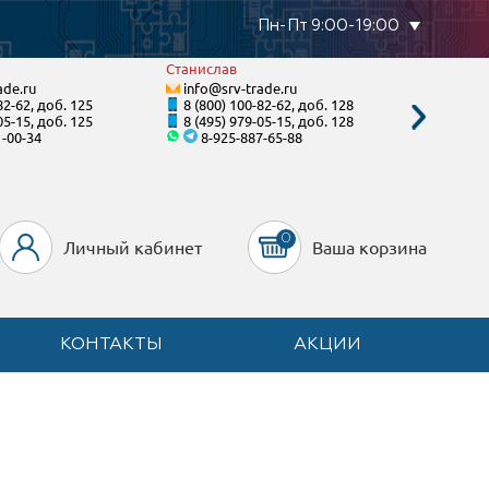
Пн-Пт 9:00-19:00
Станислав
Виталий
ade.ru
info@srv-trade.ru
info@s
82-62, доб. 125
8 (800) 100-82-62, доб. 128
8 (800)
05-15, доб. 125
8 (495) 979-05-15, доб. 128
8 (495)
1-00-34
8-925-887-65-88
8-96
0
Личный кабинет
Ваша корзина
КОНТАКТЫ
АКЦИИ