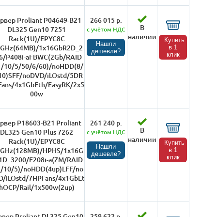
рвер Proliant P04649-B21
266 015 р.
В
DL325 Gen10 7251
с учётом НДС
наличии
Rack(1U)/EPYC8C
Купить
Нашли
1GHz(64MB)/1x16GbR2D_2
в 1
дешевле?
клик
6/P408i-aFBWC(2Gb/RAID
1/10/5/50/6/60)/noHDD(8/
10)SFF/noDVD/iLOstd/5DR
ans/4x1GbEth/EasyRK/2x5
00w
рвер P18603-B21 Proliant
261 240 р.
В
DL325 Gen10 Plus 7262
с учётом НДС
наличии
Rack(1U)/EPYC8C
Купить
Нашли
2GHz(128MB)/HPHS/1x16G
в 1
дешевле?
клик
1D_3200/E208i-a(ZM/RAID
1/10/5)/noHDD(4up)LFF/no
/iLOstd/7HPFans/4x1GbEt
hOCP/Rail/1x500w(2up)
рвер Proliant DL325 Gen10
259 622 р.