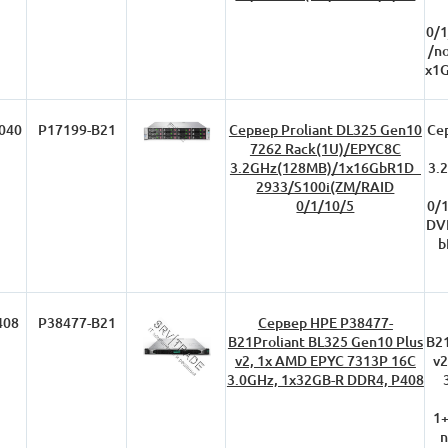
0/
/n
x1G
040
P17199-B21
Сервер Proliant DL325 Gen10
Се
7262 Rack(1U)/EPYC8C
3.2GHz(128MB)/1x16GbR1D_
3.
2933/S100i(ZM/RAID
0/1/10/5
0/
DV
b
408
P38477-B21
Сервер HPE P38477-
B21Proliant ВL325 Gen10 Plus
B21
v2, 1x AMD EPYC 7313P 16C
v2
3.0GHz, 1x32GB-R DDR4, P408
1+
n