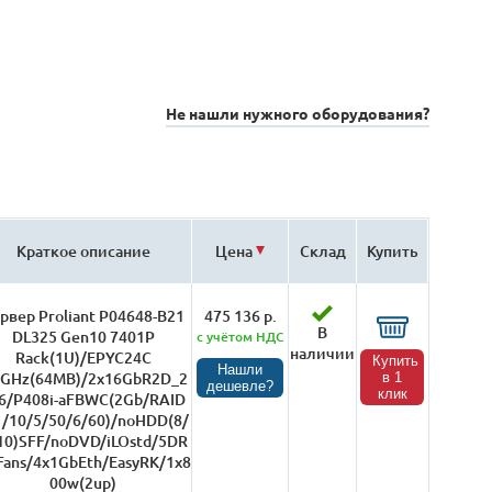
Не нашли нужного оборудования?
Краткое описание
Цена
Склад
Купить
рвер Proliant P04648-B21
475 136 р.
В
DL325 Gen10 7401P
с учётом НДС
наличии
Rack(1U)/EPYC24C
Купить
Нашли
0GHz(64MB)/2x16GbR2D_2
в 1
дешевле?
клик
6/P408i-aFBWC(2Gb/RAID
1/10/5/50/6/60)/noHDD(8/
10)SFF/noDVD/iLOstd/5DR
ans/4x1GbEth/EasyRK/1x8
00w(2up)