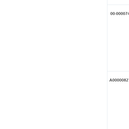
00-00007
А0000082