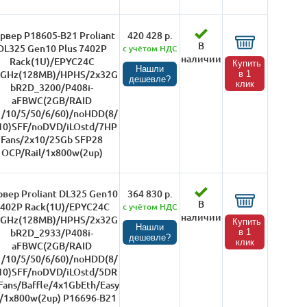
рвер P18605-B21 Proliant
420 428 р.
В
DL325 Gen10 Plus 7402P
с учётом НДС
наличии
Rack(1U)/EPYC24C
Купить
Нашли
8GHz(128MB)/HPHS/2x32G
в 1
дешевле?
клик
bR2D_3200/P408i-
aFBWC(2GB/RAID
1/10/5/50/6/60)/noHDD(8/
10)SFF/noDVD/iLOstd/7HP
Fans/2x10/25Gb SFP28
OCP/Rail/1x800w(2up)
рвер Proliant DL325 Gen10
364 830 р.
В
402P Rack(1U)/EPYC24C
с учётом НДС
наличии
8GHz(128MB)/HPHS/2x32G
Купить
Нашли
bR2D_2933/P408i-
в 1
дешевле?
клик
aFBWC(2GB/RAID
1/10/5/50/6/60)/noHDD(8/
10)SFF/noDVD/iLOstd/5DR
ans/Baffle/4x1GbEth/Easy
/1x800w(2up) P16696-B21