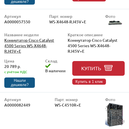
дешевле?
Артикул
Парт. номер
Фото
А0000057550
WS-X4648-RJ45V+E
Название модели
Краткое описание
Коммутатор Cisco Catalyst
Коммутатор Cisco Catalyst
4500 Series WS-X4648-
4500 Series WS-X4648-
RJ45V+E
RJ45V+E
Цена
Склад
20 789 р.
КУПИТЬ
В наличии
с учётом НДС
Нашли
Купить в 1 клик
дешевле?
Артикул
Парт. номер
Фото
А0000082449
WS-C4510R+E