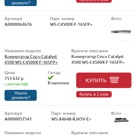
дешевле?
Артикул
Парт. номер
Фото
А0000064676
WS-C4500X-F-16SFP+
Название модели
Краткое описание
Коммутатор Cisco Catalyst
Коммутатор Cisco Catalyst
4500 WS-C4500X-F-16SFP+
4500 WS-C4500X-F-16SFP+
Цена
Склад
753 632 р.
КУПИТЬ
В наличии
с учётом НДС
Нашли
Купить в 1 клик
дешевле?
Артикул
Парт. номер
Фото
А0000057541
WS-X4648-RJ45V-E=
Название модели
Краткое описание