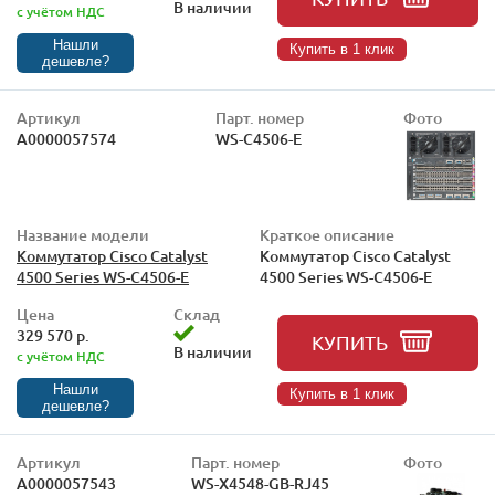
В наличии
с учётом НДС
Нашли
Купить в 1 клик
дешевле?
Артикул
Парт. номер
Фото
А0000057574
WS-C4506-E
Название модели
Краткое описание
Коммутатор Cisco Catalyst
Коммутатор Cisco Catalyst
4500 Series WS-C4506-E
4500 Series WS-C4506-E
Цена
Склад
329 570 р.
КУПИТЬ
В наличии
с учётом НДС
Нашли
Купить в 1 клик
дешевле?
Артикул
Парт. номер
Фото
А0000057543
WS-X4548-GB-RJ45