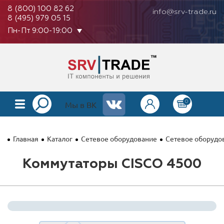
8 (800) 100 82 62
info@srv-trade.ru
8 (495) 979 05 15
Пн-Пт 9:00-19:00
0
КАТАЛОГ
Мы в ВК
О КОМПАНИИ
Главная
Каталог
Сетевое оборудование
Сетевое оборудов
ОПЛАТА
Коммутаторы CISCO 4500
ГАРАНТИЯ
КОНТАКТЫ
АКЦИИ