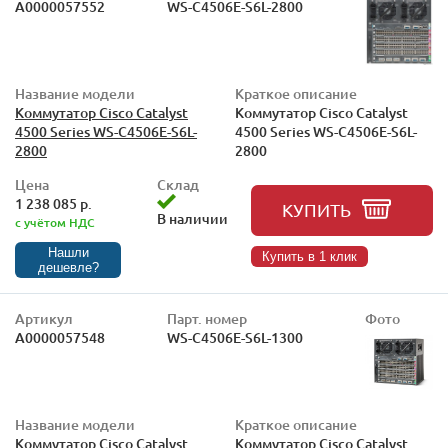
А0000057552
WS-C4506E-S6L-2800
Название модели
Краткое описание
Коммутатор Cisco Catalyst
Коммутатор Cisco Catalyst
4500 Series WS-C4506E-S6L-
4500 Series WS-C4506E-S6L-
2800
2800
Цена
Склад
1 238 085 р.
КУПИТЬ
В наличии
с учётом НДС
Нашли
Купить в 1 клик
дешевле?
Артикул
Парт. номер
Фото
А0000057548
WS-C4506E-S6L-1300
Название модели
Краткое описание
Коммутатор Cisco Catalyst
Коммутатор Cisco Catalyst