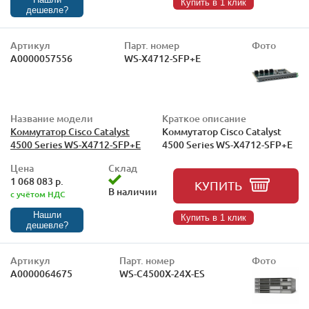
Купить в 1 клик
дешевле?
Артикул
Парт. номер
Фото
А0000057556
WS-X4712-SFP+E
Название модели
Краткое описание
Коммутатор Cisco Catalyst
Коммутатор Cisco Catalyst
4500 Series WS-X4712-SFP+E
4500 Series WS-X4712-SFP+E
Цена
Склад
1 068 083 р.
КУПИТЬ
В наличии
с учётом НДС
Нашли
Купить в 1 клик
дешевле?
Артикул
Парт. номер
Фото
А0000064675
WS-C4500X-24X-ES