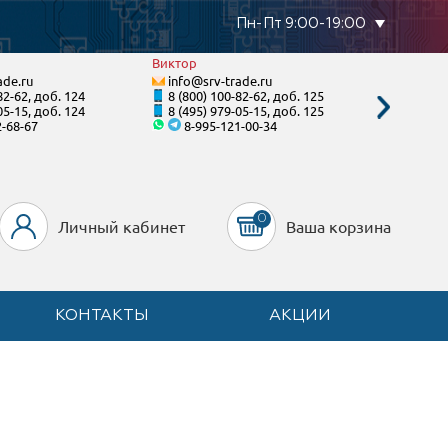
Пн-Пт 9:00-19:00
Виктор
Виктори
ade.ru
info@srv-trade.ru
info@s
82-62, доб. 124
8 (800) 100-82-62, доб. 125
8 (495)
05-15, доб. 124
8 (495) 979-05-15, доб. 125
8 (495)
2-68-67
8-995-121-00-34
8
0
Личный кабинет
Ваша корзина
КОНТАКТЫ
АКЦИИ