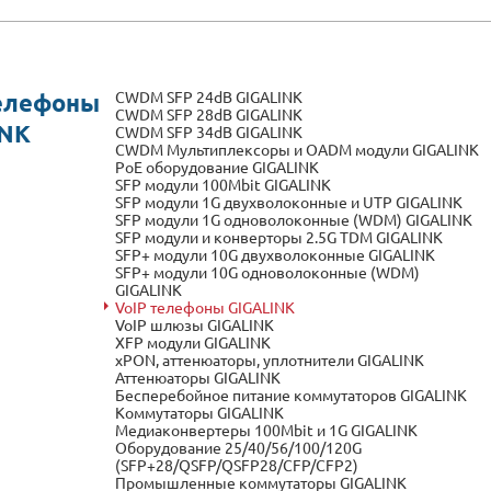
CWDM SFP 24dB GIGALINK
телефоны
CWDM SFP 28dB GIGALINK
INK
CWDM SFP 34dB GIGALINK
CWDM Мультиплексоры и OADM модули GIGALINK
PoE оборудование GIGALINK
SFP модули 100Mbit GIGALINK
SFP модули 1G двухволоконные и UTP GIGALINK
SFP модули 1G одноволоконные (WDM) GIGALINK
SFP модули и конверторы 2.5G TDM GIGALINK
SFP+ модули 10G двухволоконные GIGALINK
SFP+ модули 10G одноволоконные (WDM)
GIGALINK
VoIP телефоны GIGALINK
VoIP шлюзы GIGALINK
XFP модули GIGALINK
xPON, аттенюаторы, уплотнители GIGALINK
Аттенюаторы GIGALINK
Бесперебойное питание коммутаторов GIGALINK
Коммутаторы GIGALINK
Медиаконвертеры 100Mbit и 1G GIGALINK
Оборудование 25/40/56/100/120G
(SFP+28/QSFP/QSFP28/CFP/CFP2)
Промышленные коммутаторы GIGALINK