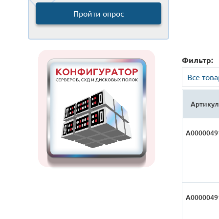
Пройти опрос
Фильтр:
Все тов
Артикул
А0000049
А0000049