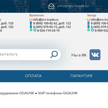
info@srv-trade.ru
Валентин
Тимур
u
info@srv-trade.ru
info@srv-tr
, доб. 120
8 (800) 100-82-62, доб. 122
8 (800) 100-
, доб. 120
8 (495) 979-05-15, доб. 122
8 (495) 979-
76
8-926-719-24-19
8-909-93
Мы в ВК
ОПЛАТА
ГАРАНТИЯ
орудование GIGALINK
VoIP телефоны GIGALINK