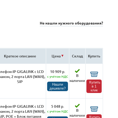
Не нашли нужного оборудования?
Краткое описание
Цена
Склад
Купить
лефон-IP GIGALINK с LCD
10 909 р.
В
раном, 2 порта LAN (WAN),
с учётом НДС
наличии
SIP
Купить
Нашли
в 1
дешевле?
клик
лефон-IP GIGALINK с LCD
5 048 р.
В
раном, 2 порта LAN (WAN),
с учётом НДС
наличии
SIP, POE + Блок питания
Купить