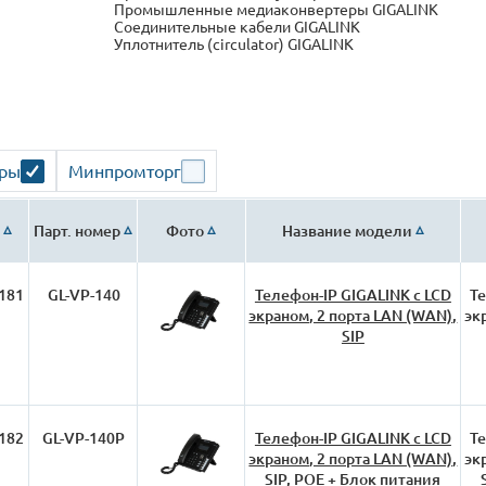
Промышленные медиаконвертеры GIGALINK
Соединительные кабели GIGALINK
Уплотнитель (circulator) GIGALINK
ары
Минпромторг
Парт. номер
Фото
Название модели
181
GL-VP-140
Телефон-IP GIGALINK с LCD
Те
экраном, 2 порта LAN (WAN),
эк
SIP
182
GL-VP-140P
Телефон-IP GIGALINK с LCD
Те
экраном, 2 порта LAN (WAN),
эк
SIP, POE + Блок питания