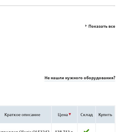
Показать все
Не нашли нужного оборудования?
Краткое описание
Цена
Склад
Купить
нтроллер Qlogic QLE3242-
138 713 р.