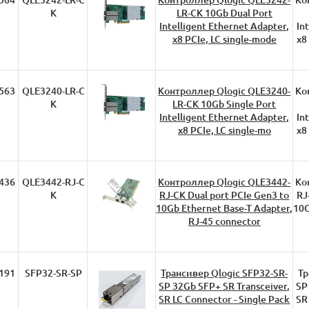
K
LR-CK 10Gb Dual Port
Intelligent Ethernet Adapter,
In
x8 PCIe, LC single-mode
x8
563
QLE3240-LR-C
Контроллер Qlogic QLE3240-
Ко
K
LR-CK 10Gb Single Port
Intelligent Ethernet Adapter,
In
x8 PCIe, LC single-mo
x8
436
QLE3442-RJ-C
Контроллер Qlogic QLE3442-
Ко
K
RJ-CK Dual port PCIe Gen3 to
RJ
10Gb Ethernet Base-T Adapter,
10G
RJ-45 connector
191
SFP32-SR-SP
Трансивер Qlogic SFP32-SR-
Тр
SP 32Gb SFP+ SR Transceiver,
SP
SR LC Connector - Single Pack
SR