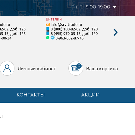
Пн-Пт 9:00-19:00
Виталий
Тимур
ade.ru
info@srv-trade.ru
info@s
82-62, доб. 125
8 (800) 100-82-62, доб. 120
8 (800)
05-15, доб. 125
8 (495) 979-05-15, доб. 120
8 (495)
1-00-34
8-963-652-87-76
8-90
0
Личный кабинет
Ваша корзина
КОНТАКТЫ
АКЦИИ
ET