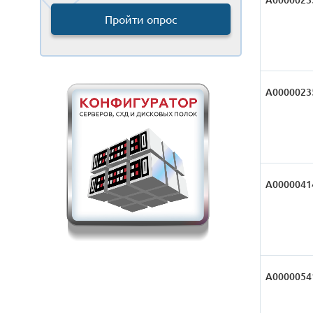
Пройти опрос
А0000023
А0000041
А0000054