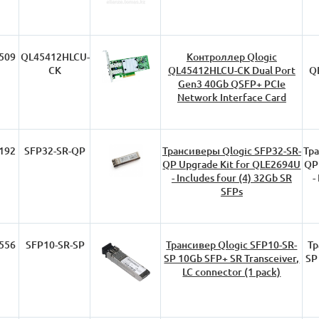
509
QL45412HLCU-
Контроллер Qlogic
CK
QL45412HLCU-CK Dual Port
Q
Gen3 40Gb QSFP+ PCIe
Network Interface Card
192
SFP32-SR-QP
Трансиверы Qlogic SFP32-SR-
Тра
QP Upgrade Kit for QLE2694U
QP
- Includes four (4) 32Gb SR
-
SFPs
556
SFP10-SR-SP
Трансивер Qlogic SFP10-SR-
Тр
SP 10Gb SFP+ SR Transceiver,
SP
LC connector (1 pack)