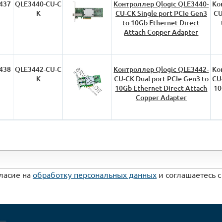
437
QLE3440-CU-C
Контроллер Qlogic QLE3440-
Ко
K
CU-CK Single port PCIe Gen3
CU
to 10Gb Ethernet Direct
Attach Copper Adapter
438
QLE3442-CU-C
Контроллер Qlogic QLE3442-
Ко
K
CU-CK Dual port PCIe Gen3 to
CU
10Gb Ethernet Direct Attach
10
Copper Adapter
гласие на
обработку персональных данных
и соглашаетесь 