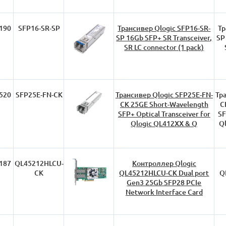
190
SFP16-SR-SP
Трансивер Qlogic SFP16-SR-
Тр
SP 16Gb SFP+ SR Transceiver,
SP
SR LC connector (1 pack)
520
SFP25E-FN-CK
Трансивер Qlogic SFP25E-FN-
Тр
CK 25GE Short-Wavelength
C
SFP+ Optical Transceiver for
SF
Qlogic QL412XX & Q
Q
187
QL45212HLCU-
Контроллер Qlogic
CK
QL45212HLCU-CK Dual port
Q
Gen3 25Gb SFP28 PCIe
Network Interface Card