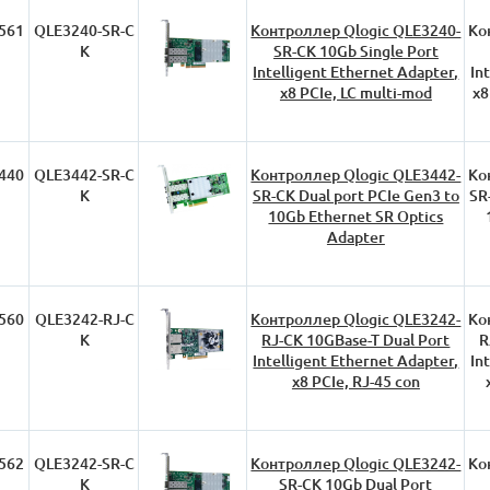
561
QLE3240-SR-C
Контроллер Qlogic QLE3240-
Ко
K
SR-CK 10Gb Single Port
Intelligent Ethernet Adapter,
In
x8 PCIe, LC multi-mod
x8
440
QLE3442-SR-C
Контроллер Qlogic QLE3442-
Ко
K
SR-CK Dual port PCIe Gen3 to
SR
10Gb Ethernet SR Optics
Adapter
560
QLE3242-RJ-C
Контроллер Qlogic QLE3242-
Ко
K
RJ-CK 10GBase-T Dual Port
R
Intelligent Ethernet Adapter,
In
x8 PCIe, RJ-45 con
562
QLE3242-SR-C
Контроллер Qlogic QLE3242-
Ко
K
SR-CK 10Gb Dual Port