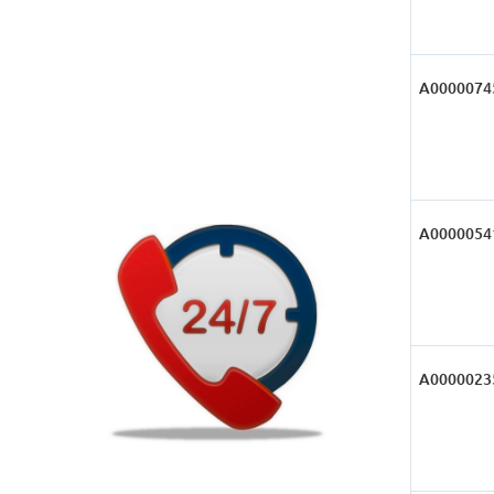
А0000074
А0000054
А0000023