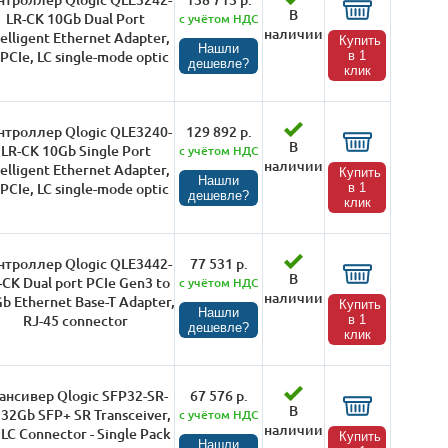
В
LR-CK 10Gb Dual Port
с учётом НДС
наличии
telligent Ethernet Adapter,
Купить
Нашли
 PCIe, LC single-mode optic
в 1
дешевле?
клик
нтроллер Qlogic QLE3240-
129 892 р.
В
LR-CK 10Gb Single Port
с учётом НДС
наличии
telligent Ethernet Adapter,
Купить
Нашли
 PCIe, LC single-mode optic
в 1
дешевле?
клик
нтроллер Qlogic QLE3442-
77 531 р.
В
-CK Dual port PCIe Gen3 to
с учётом НДС
наличии
b Ethernet Base-T Adapter,
Купить
Нашли
RJ-45 connector
в 1
дешевле?
клик
ансивер Qlogic SFP32-SR-
67 576 р.
В
 32Gb SFP+ SR Transceiver,
с учётом НДС
наличии
 LC Connector - Single Pack
Купить
Нашли