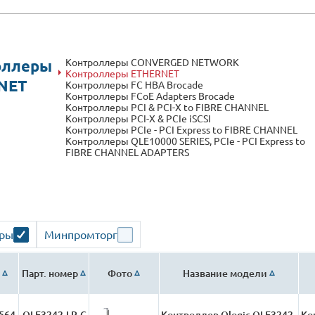
Контроллеры CONVERGED NETWORK
оллеры
Контроллеры ETHERNET
NET
Контроллеры FC HBA Brocade
Контроллеры FCoE Adapters Brocade
Контроллеры PCI & PCI-X to FIBRE CHANNEL
Контроллеры PCI-X & PCIe iSCSI
Контроллеры PCIe - PCI Express to FIBRE CHANNEL
Контроллеры QLE10000 SERIES, PCIe - PCI Express to
FIBRE CHANNEL ADAPTERS
ары
Минпромторг
Парт. номер
Фото
Название модели
564
QLE3242-LR-C
Контроллер Qlogic QLE3242-
Ко