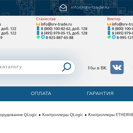
info@srv-trade.ru
Станислав
Виктор
u
info@srv-trade.ru
info@srv-tr
, доб. 122
8 (800) 100-82-62, доб. 128
8 (800) 100-
, доб. 122
8 (495) 979-05-15, доб. 128
8 (495) 979-
19
8-925-887-65-88
8-995-12
Мы в ВК
ОПЛАТА
ГАРАНТИЯ
орудование QLogic
Контроллеры QLogic
Контроллеры ETHERN