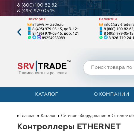
8 (800) 100 82 62
8 (495) 979 05 15
Виктория
Валентин
info@srv-trade.ru
info@srv-trade.r
. 124
8 (495) 979-05-15, доб. 121
8 (800) 100-82-62
. 124
8 (495) 979-05-15, доб. 121
8 (495) 979-05-15
89254938089
8-926-719-24-
КАТАЛОГ
О КОМПАНИИ
Главная
Каталог
Сетевое оборудование
Сетевое об
Контроллеры ETHERNET