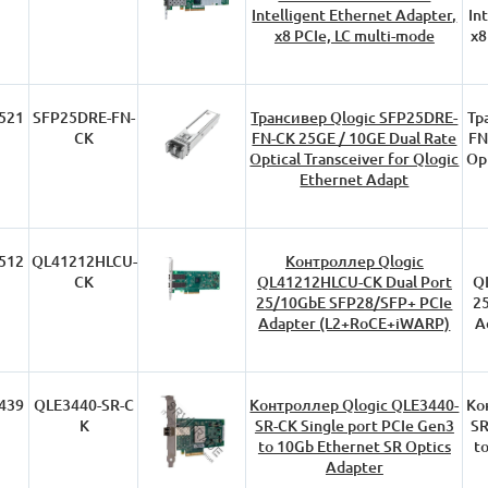
Intelligent Ethernet Adapter,
In
x8 PCIe, LC multi-mode
x8
521
SFP25DRE-FN-
Трансивер Qlogic SFP25DRE-
Тр
CK
FN-CK 25GE / 10GE Dual Rate
FN
Optical Transceiver for Qlogic
Opt
Ethernet Adapt
512
QL41212HLCU-
Контроллер Qlogic
CK
QL41212HLCU-CK Dual Port
Q
25/10GbE SFP28/SFP+ PCIe
2
Adapter (L2+RoCE+iWARP)
A
439
QLE3440-SR-C
Контроллер Qlogic QLE3440-
Ко
K
SR-CK Single port PCIe Gen3
SR
to 10Gb Ethernet SR Optics
t
Adapter