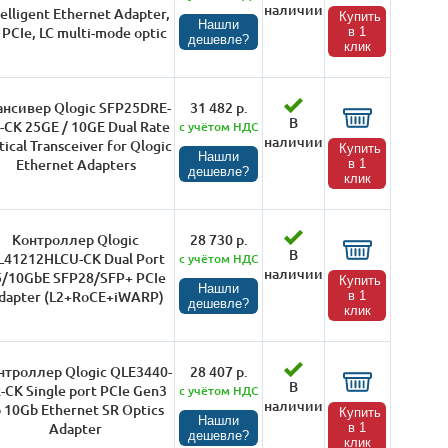
наличии
telligent Ethernet Adapter,
Купить
Нашли
 PCIe, LC multi-mode optic
в 1
дешевле?
клик
ансивер Qlogic SFP25DRE-
31 482 р.
В
-CK 25GE / 10GE Dual Rate
с учётом НДС
наличии
ical Transceiver for Qlogic
Купить
Нашли
Ethernet Adapters
в 1
дешевле?
клик
Контроллер Qlogic
28 730 р.
В
L41212HLCU-CK Dual Port
с учётом НДС
наличии
5/10GbE SFP28/SFP+ PCIe
Купить
Нашли
dapter (L2+RoCE+iWARP)
в 1
дешевле?
клик
нтроллер Qlogic QLE3440-
28 407 р.
В
-CK Single port PCIe Gen3
с учётом НДС
наличии
o 10Gb Ethernet SR Optics
Купить
Нашли
Adapter
в 1
дешевле?
клик