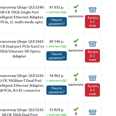
нтроллер Qlogic QLE3240-
41 032 р.
В
SR-CK 10Gb Single Port
с учётом НДС
наличии
telligent Ethernet Adapter,
Купить
Нашли
 PCIe, LC multi-mode optic
в 1
дешевле?
клик
нтроллер Qlogic QLE3442-
40 546 р.
В
-CK Dual port PCIe Gen3 to
с учётом НДС
наличии
10Gb Ethernet SR Optics
Купить
Нашли
Adapter
в 1
дешевле?
клик
нтроллер Qlogic QLE3242-
34 962 р.
В
J-CK 10GBase-T Dual Port
с учётом НДС
наличии
telligent Ethernet Adapter,
Купить
Нашли
x8 PCIe, RJ-45 connector
в 1
дешевле?
клик
нтроллер Qlogic QLE3242-
33 829 р.
В
SR-CK 10Gb Dual Port
с учётом НДС