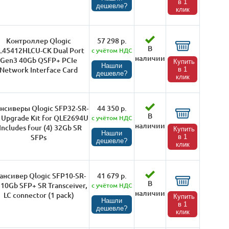
в 1
дешевле?
клик
Контроллер Qlogic
57 298 р.
В
L45412HLCU-CK Dual Port
с учётом НДС
наличии
Gen3 40Gb QSFP+ PCIe
Купить
Нашли
Network Interface Card
в 1
дешевле?
клик
нсиверы Qlogic SFP32-SR-
44 350 р.
В
 Upgrade Kit for QLE2694U
с учётом НДС
наличии
 Includes four (4) 32Gb SR
Купить
Нашли
SFPs
в 1
дешевле?
клик
ансивер Qlogic SFP10-SR-
41 679 р.
В
 10Gb SFP+ SR Transceiver,
с учётом НДС
наличии
LC connector (1 pack)
Купить
Нашли
в 1
дешевле?
клик