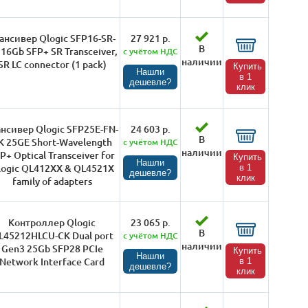
ансивер Qlogic SFP16-SR-
27 921 р.
В
 16Gb SFP+ SR Transceiver,
с учётом НДС
наличии
SR LC connector (1 pack)
Купить
Нашли
в 1
дешевле?
клик
ансивер Qlogic SFP25E-FN-
24 603 р.
В
K 25GE Short-Wavelength
с учётом НДС
наличии
P+ Optical Transceiver for
Купить
Нашли
logic QL412XX & QL4521X
в 1
дешевле?
клик
family of adapters
Контроллер Qlogic
23 065 р.
В
L45212HLCU-CK Dual port
с учётом НДС
наличии
Gen3 25Gb SFP28 PCIe
Купить
Нашли
Network Interface Card
в 1
дешевле?
клик