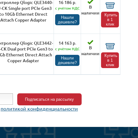
нтроллер Qlogic QLE3440-
16 186 р.
В
-CK Single port PCIe Gen3
с учётом НДС
наличии
to 10Gb Ethernet Direct
Купить
Нашли
Attach Copper Adapter
в 1
дешевле?
клик
нтроллер Qlogic QLE3442-
14 163 р.
В
-CK Dual port PCIe Gen3 to
с учётом НДС
наличии
Gb Ethernet Direct Attach
Купить
Нашли
Copper Adapter
в 1
дешевле?
клик
c
политикой конфиденциальности