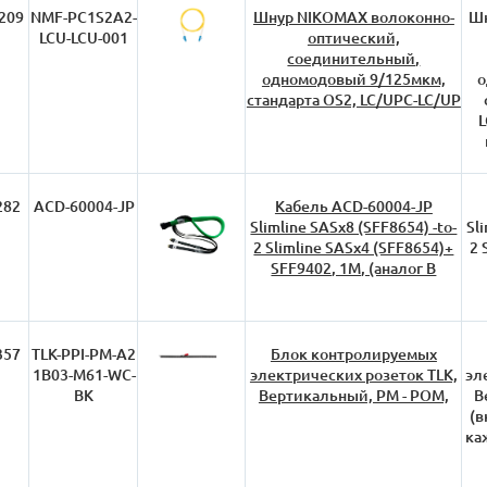
209
NMF-PC1S2A2-
Шнур NIKOMAX волоконно-
Шн
LCU-LCU-001
оптический,
соединительный,
одномодовый 9/125мкм,
о
стандарта OS2, LC/UPC-LC/UP
L
282
ACD-60004-JP
Кабель ACD-60004-JP
Slimline SASx8 (SFF8654) -to-
Sl
2 Slimline SASx4 (SFF8654)+
2 
SFF9402, 1M, (аналог B
357
TLK-PPI-PM-A2
Блок контролируемых
1B03-M61-WC-
электрических розеток TLK,
эл
BK
Вертикальный, PM - POM,
В
(
ка