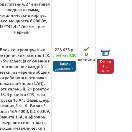
ода питания, 2* винтовая
вводная клемма,
металлический корпус,
акс. мощность 8 000 Вт,
432*44,45*260 мм, цвет
черный.
Блок контролируемых
223 658 р.
В
ектрических розеток TLK,
с учётом НДС
наличии
 - Switched, (включение и
Купить
Нашли
отключение каждой
в 1
дешевле?
клик
зетки, измерение общего
потребления и отправка
показаний через LAN),
ертикальный, 21 розеток
13, 3 розетки С19, макс.
грузка 16 А*3 фазы, шнур
итания 3 м., 6 - Вилка 3-
зная 16А 400В, IEC 60309,
Защита 16А, цифровое
измерение силы тока на
входе, металлический