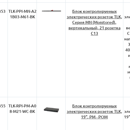
353
TLK-PPI-MN-A2
Блок контролируемых
1B03-M61-BK
электрических розеток TLK,
эл
Серия MN (Monitored),
вертикальный, 21 розетка
в
C13
C
на
3
40
м
355
TLK-RPI-PM-A0
Блок контролируемых
8-M21-WC-BK
электрических розеток TLK,
эл
19", PM - POM
19