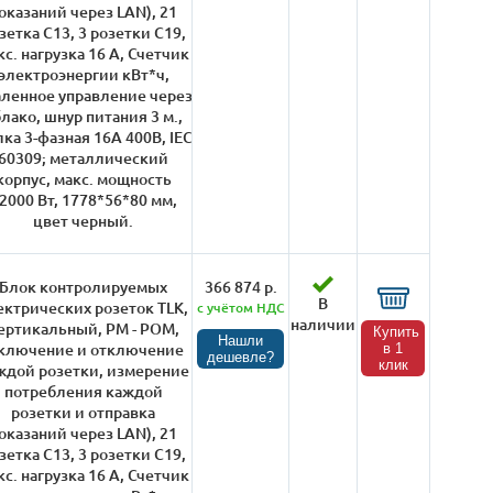
оказаний через LAN), 21
зетка C13, 3 розетки С19,
кс. нагрузка 16 А, Счетчик
электроэнергии кВт*ч,
ленное управление через
лако, шнур питания 3 м.,
ка 3-фазная 16А 400В, IEC
60309; металлический
корпус, макс. мощность
2000 Вт, 1778*56*80 мм,
цвет черный.
Блок контролируемых
366 874 р.
В
ектрических розеток TLK,
с учётом НДС
наличии
ертикальный, PM - POM,
Купить
Нашли
включение и отключение
в 1
дешевле?
клик
ждой розетки, измерение
потребления каждой
розетки и отправка
оказаний через LAN), 21
зетка C13, 3 розетки С19,
кс. нагрузка 16 А, Счетчик