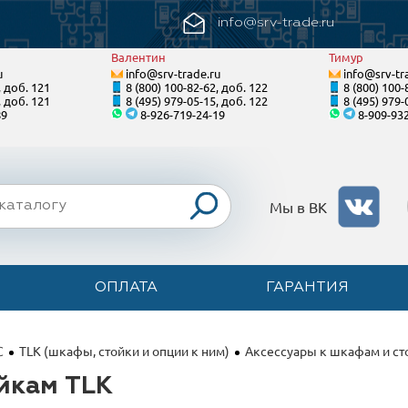
info@srv-trade.ru
Валентин
Тимур
u
info@srv-trade.ru
info@srv-tr
, доб. 121
8 (800) 100-82-62, доб. 122
8 (800) 100-
, доб. 121
8 (495) 979-05-15, доб. 122
8 (495) 979-
89
8-926-719-24-19
8-909-93
Мы в ВК
ОПЛАТА
ГАРАНТИЯ
С
TLK (шкафы, стойки и опции к ним)
Аксессуары к шкафам и ст
йкам TLK