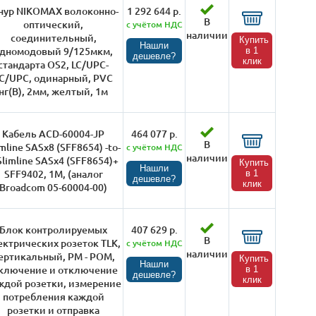
ур NIKOMAX волоконно-
1 292 644 р.
В
оптический,
с учётом НДС
наличии
соединительный,
Купить
Нашли
дномодовый 9/125мкм,
в 1
дешевле?
клик
стандарта OS2, LC/UPC-
C/UPC, одинарный, PVC
нг(B), 2мм, желтый, 1м
Кабель ACD-60004-JP
464 077 р.
В
imline SASx8 (SFF8654) -to-
с учётом НДС
наличии
Slimline SASx4 (SFF8654)+
Купить
Нашли
SFF9402, 1M, (аналог
в 1
дешевле?
клик
Broadcom 05-60004-00)
Блок контролируемых
407 629 р.
В
ектрических розеток TLK,
с учётом НДС
наличии
ертикальный, PM - POM,
Купить
Нашли
включение и отключение
в 1
дешевле?
клик
ждой розетки, измерение
потребления каждой
розетки и отправка