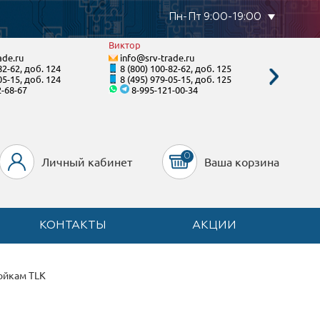
Пн-Пт 9:00-19:00
Виктор
Виталий
ade.ru
info@srv-trade.ru
info@s
82-62, доб. 124
8 (800) 100-82-62, доб. 125
8 (800)
05-15, доб. 124
8 (495) 979-05-15, доб. 125
8 (495)
2-68-67
8-995-121-00-34
8-96
0
Личный кабинет
Ваша корзина
КОНТАКТЫ
АКЦИИ
ойкам TLK