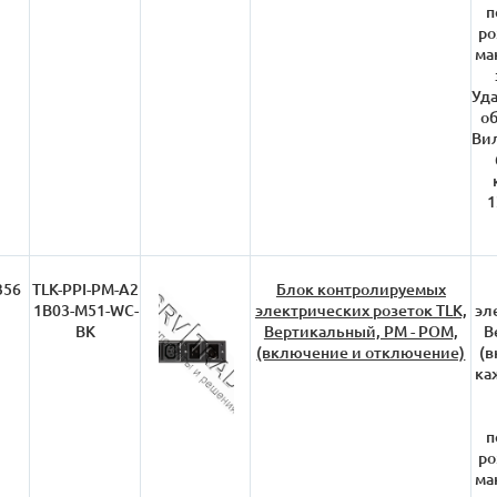
п
ро
ма
Уда
об
Вил
1
356
TLK-PPI-PM-A2
Блок контролируемых
1B03-M51-WC-
электрических розеток TLK,
эл
BK
Вертикальный, PM - POM,
В
(включение и отключение)
(
ка
п
ро
ма