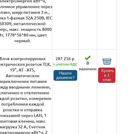
электроэнергии кВт*ч,
ленное управление через
лако, шнур питания 3 м.,
ка 1-фазная 32А 250В, IEC
60309, металлический
пус, макс. мощность 8000
Вт, 1778*56*80 мм, цвет
черный.
Блок контролируемых
281 256 р.
В
ектрических розеток TLK,
с учётом НДС
наличии
19", AT - ATS,
Купить
Нашли
Автоматическое
в 1
дешевле?
клик
переключение питания
жду вводными линиями,
ключение и отключение
ждой розетки, измерение
потребления каждой
розетки и отправка
показаний через LAN, 1
винтовая клемма, макс.
нагрузка 32 А, Счетчик
лектроэнергии кВт*ч, 2