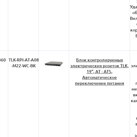
Уда
об
Вил
кор
360
TLK-RPI-AT-A08
Блок контролируемых
-M22-WC-BK
электрических розеток TLK,
эл
19", AT - ATS,
Автоматическое
переключение питания
ме
в
ка
э