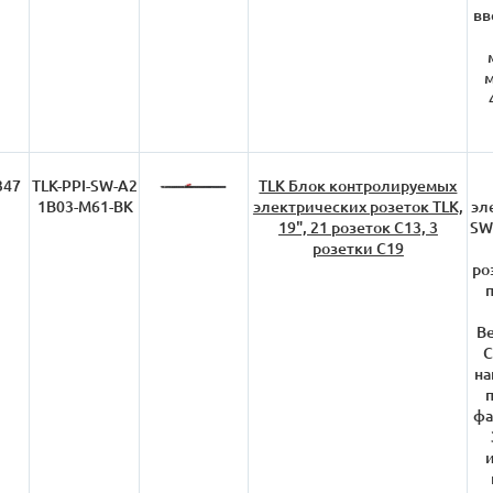
вв
м
347
TLK-PPI-SW-A2
TLK Блок контролируемых
1B03-M61-BK
электрических розеток TLK,
эл
19", 21 розеток C13, 3
SW
розетки С19
ро
В
C
на
п
фа