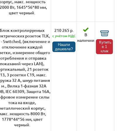
корпус, макс. мощность
2000 Вт, 1645*56*80 мм,
цвет черный.
Блок контролируемых
210 265 р.
В
ектрических розеток TLK,
с учётом НДС
наличии
 - Switched, (включение и
Купить
Нашли
отключение каждой
в 1
дешевле?
клик
зетки, измерение общего
потребления и отправка
показаний через LAN),
ертикальный, 21 розеток
13, 3 розетки С19, макс.
грузка 32 А, шнур питания
 м., Вилка 1-фазная 32А
В, IEC 60309, Защита 16А,
фровое измерение силы
тока на входе,
металлический корпус,
макс. мощность 8000 Вт,
1778*44*56 мм, цвет
черный.