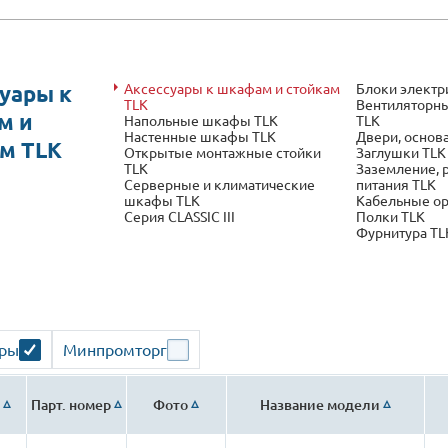
Аксессуары к шкафам и стойкам
Блоки электр
уары к
TLK
Вентиляторны
м и
Напольные шкафы TLK
TLK
Настенные шкафы TLK
Двери, основ
м TLK
Открытые монтажные стойки
Заглушки TLK
TLK
Заземление, 
Серверные и климатические
питания TLK
шкафы TLK
Кабельные о
Серия CLASSIC III
Полки TLK
Фурнитура TL
ары
Минпромторг
Парт. номер
Фото
Название модели