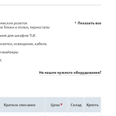
ических розеток
Показать все
е блоки и полки, термостаты
ания для шкафов TLK
розетки, освещение, кабель
рганайзеры
K
Не нашли нужного оборудования?
Краткое описание
Цена
Склад
Купить