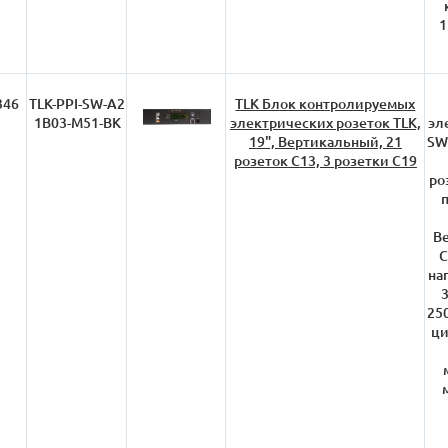
1
346
TLK-PPI-SW-A2
TLK Блок контролируемых
1B03-M51-BK
электрических розеток TLK,
эл
19", Вертикальный, 21
SW
розеток C13, 3 розетки С19
ро
В
C
на
3
250
ци