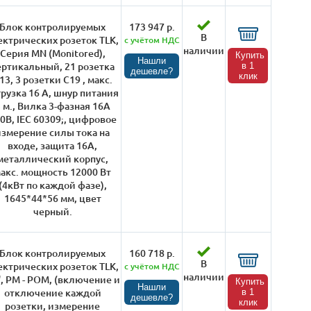
Блок контролируемых
173 947 р.
В
ектрических розеток TLK,
с учётом НДС
наличии
Серия MN (Monitored),
Купить
Нашли
ертикальный, 21 розетка
в 1
дешевле?
клик
13, 3 розетки C19 , макс.
грузка 16 А, шнур питания
 м., Вилка 3-фазная 16А
0В, IEC 60309;, цифровое
измерение силы тока на
входе, защита 16А,
металлический корпус,
акс. мощность 12000 Вт
(4кВт по каждой фазе),
1645*44*56 мм, цвет
черный.
Блок контролируемых
160 718 р.
В
ектрических розеток TLK,
с учётом НДС
наличии
", PM - POM, (включение и
Купить
Нашли
отключение каждой
в 1
дешевле?
клик
розетки, измерение