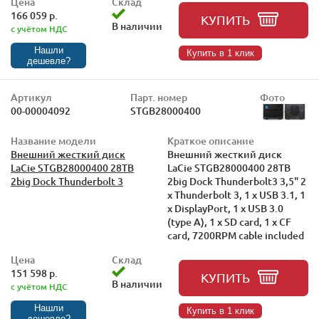
Цена
Склад
166 059 р.
КУПИТЬ
В наличии
с учётом НДС
Нашли
Купить в 1 клик
дешевле?
Артикул
Парт. номер
Фото
00-00004092
STGB28000400
Название модели
Краткое описание
Внешний жесткий диск
Внешний жесткий диск
LaCie STGB28000400 28TB
LaCie STGB28000400 28TB
2big Dock Thunderbolt 3
2big Dock Thunderbolt3 3,5" 2
x Thunderbolt 3, 1 x USB 3.1, 1
x DisplayPort, 1 x USB 3.0
(type A), 1 x SD card, 1 x CF
card, 7200RPM cable included
Цена
Склад
151 598 р.
КУПИТЬ
В наличии
с учётом НДС
Нашли
Купить в 1 клик
дешевле?