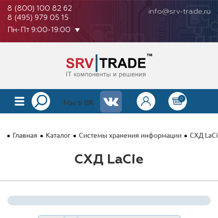
8 (800) 100 82 62
info@srv-trade.ru
8 (495) 979 05 15
Пн-Пт 9:00-19:00
0
КАТАЛОГ
Мы в ВК
О КОМПАНИИ
Главная
Каталог
Системы хранения информации
СХД LaC
ОПЛАТА
СХД LaCie
ГАРАНТИЯ
КОНТАКТЫ
АКЦИИ