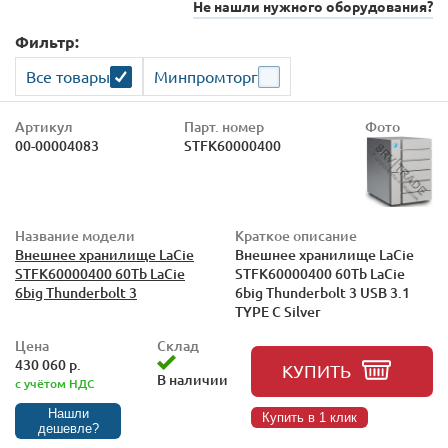
Не нашли нужного оборудования?
Фильтр:
Все товары
Минпромторг
Артикул
Парт. номер
Фото
00-00004083
STFK60000400
Название модели
Краткое описание
Внешнее хранилище LaCie
Внешнее хранилище LaCie
STFK60000400 60Tb LaCie
STFK60000400 60Tb LaCie
6big Thunderbolt 3
6big Thunderbolt 3 USB 3.1
TYPE C Silver
Цена
Склад
430 060 р.
КУПИТЬ
В наличии
с учётом НДС
Нашли
Купить в 1 клик
дешевле?