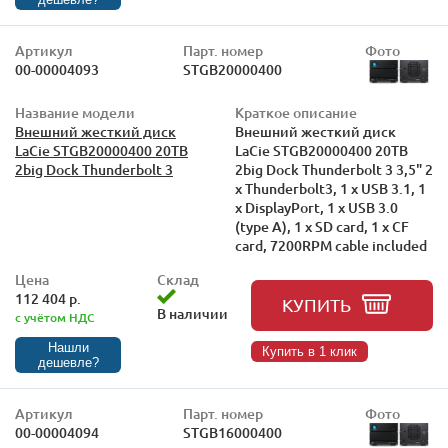
Артикул
Парт. номер
Фото
00-00004093
STGB20000400
Название модели
Краткое описание
Внешний жесткий диск
Внешний жесткий диск
LaCie STGB20000400 20TB
LaCie STGB20000400 20TB
2big Dock Thunderbolt 3
2big Dock Thunderbolt 3 3,5" 2
x Thunderbolt3, 1 x USB 3.1, 1
x DisplayPort, 1 x USB 3.0
(type A), 1 x SD card, 1 x CF
card, 7200RPM cable included
Цена
Склад
112 404 р.
КУПИТЬ
В наличии
с учётом НДС
Нашли
Купить в 1 клик
дешевле?
Артикул
Парт. номер
Фото
00-00004094
STGB16000400