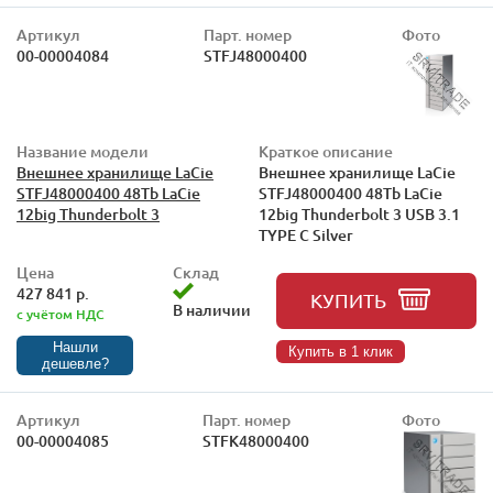
Артикул
Парт. номер
Фото
00-00004084
STFJ48000400
Название модели
Краткое описание
Внешнее хранилище LaCie
Внешнее хранилище LaCie
STFJ48000400 48Tb LaCie
STFJ48000400 48Tb LaCie
12big Thunderbolt 3
12big Thunderbolt 3 USB 3.1
TYPE C Silver
Цена
Склад
427 841 р.
КУПИТЬ
В наличии
с учётом НДС
Нашли
Купить в 1 клик
дешевле?
Артикул
Парт. номер
Фото
00-00004085
STFK48000400