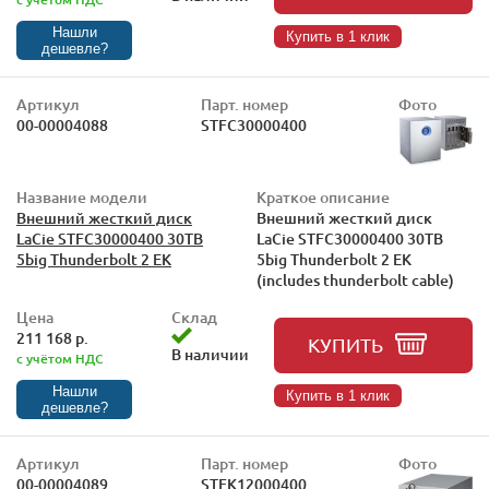
Нашли
Купить в 1 клик
дешевле?
Артикул
Парт. номер
Фото
00-00004088
STFC30000400
Название модели
Краткое описание
Внешний жесткий диск
Внешний жесткий диск
LaCie STFC30000400 30TB
LaCie STFC30000400 30TB
5big Thunderbolt 2 EK
5big Thunderbolt 2 EK
(includes thunderbolt cable)
Цена
Склад
211 168 р.
КУПИТЬ
В наличии
с учётом НДС
Нашли
Купить в 1 клик
дешевле?
Артикул
Парт. номер
Фото
00-00004089
STFK12000400