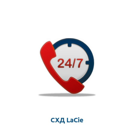
СХД LaCie