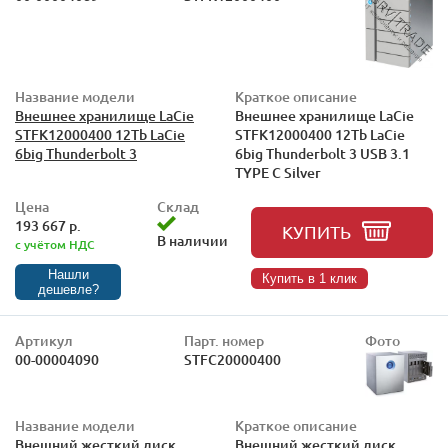
Название модели
Краткое описание
Внешнее хранилище LaCie
Внешнее хранилище LaCie
STFK12000400 12Tb LaCie
STFK12000400 12Tb LaCie
6big Thunderbolt 3
6big Thunderbolt 3 USB 3.1
TYPE C Silver
Цена
Склад
193 667 р.
КУПИТЬ
В наличии
с учётом НДС
Нашли
Купить в 1 клик
дешевле?
Артикул
Парт. номер
Фото
00-00004090
STFC20000400
Название модели
Краткое описание
Внешний жесткий диск
Внешний жесткий диск