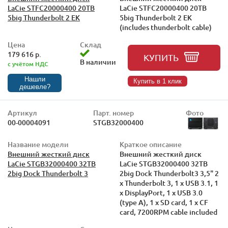
LaCie STFC20000400 20TB
LaCie STFC20000400 20TB
5big Thunderbolt 2 EK
5big Thunderbolt 2 EK
(includes thunderbolt cable)
Цена
Склад
179 616 р.
КУПИТЬ
В наличии
с учётом НДС
Нашли
Купить в 1 клик
дешевле?
Артикул
Парт. номер
Фото
00-00004091
STGB32000400
Название модели
Краткое описание
Внешний жесткий диск
Внешний жесткий диск
LaCie STGB32000400 32TB
LaCie STGB32000400 32TB
2big Dock Thunderbolt 3
2big Dock Thunderbolt3 3,5" 2
x Thunderbolt 3, 1 x USB 3.1, 1
x DisplayPort, 1 x USB 3.0
(type A), 1 x SD card, 1 x CF
card, 7200RPM cable included