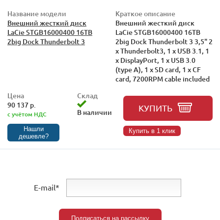
Название модели
Краткое описание
Внешний жесткий диск
Внешний жесткий диск
LaCie STGB16000400 16TB
LaCie STGB16000400 16TB
2big Dock Thunderbolt 3
2big Dock Thunderbolt 3 3,5" 2
x Thunderbolt3, 1 x USB 3.1, 1
x DisplayPort, 1 x USB 3.0
(type A), 1 x SD card, 1 x CF
card, 7200RPM cable included
Цена
Склад
90 137 р.
КУПИТЬ
В наличии
с учётом НДС
Нашли
Купить в 1 клик
дешевле?
E-mail*