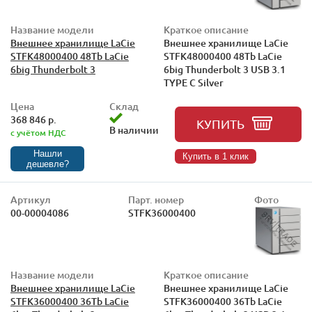
Название модели
Краткое описание
Внешнее хранилище LaCie
Внешнее хранилище LaCie
STFK48000400 48Tb LaCie
STFK48000400 48Tb LaCie
6big Thunderbolt 3
6big Thunderbolt 3 USB 3.1
TYPE C Silver
Цена
Склад
368 846 р.
КУПИТЬ
В наличии
с учётом НДС
Нашли
Купить в 1 клик
дешевле?
Артикул
Парт. номер
Фото
00-00004086
STFK36000400
Название модели
Краткое описание
Внешнее хранилище LaCie
Внешнее хранилище LaCie
STFK36000400 36Tb LaCie
STFK36000400 36Tb LaCie