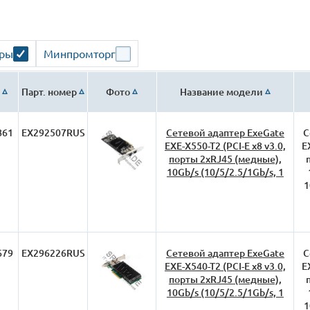
ары
Минпромторг
Парт. номер
Фото
Название модели
861
EX292507RUS
Сетевой адаптер ExeGate
С
EXE-X550-T2 (PCI-E x8 v3.0,
E
порты 2xRJ45 (медные),
10Gb/s (10/5/2.5/1Gb/s, 1
1
679
EX296226RUS
Сетевой адаптер ExeGate
С
EXE-X540-T2 (PCI-E x8 v3.0,
E
порты 2xRJ45 (медные),
10Gb/s (10/5/2.5/1Gb/s, 1
1