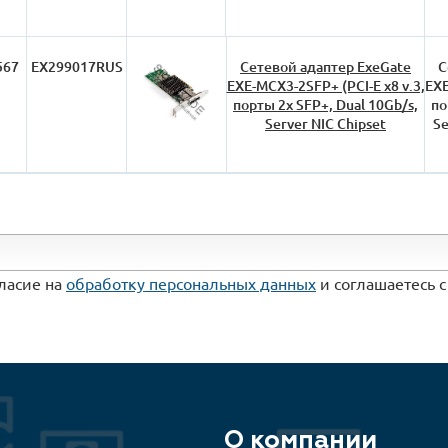
567
EX299017RUS
Сетевой адаптер ExeGate
С
EXE-MCX3-2SFP+ (PCI-E x8 v.3,
EXE
порты 2x SFP+, Dual 10Gb/s,
по
Server NIC Chipset
Se
гласие на
обработку персональных данных
и соглашаетесь 
О компании