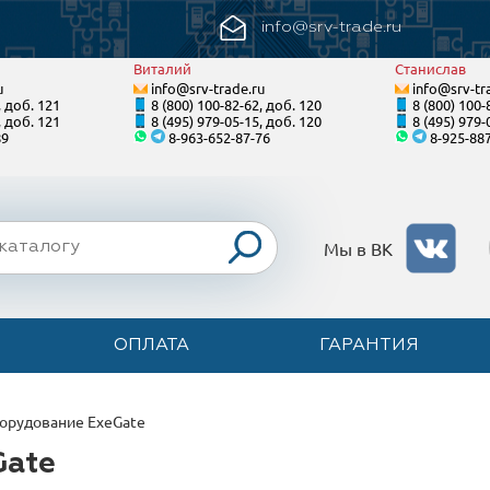
info@srv-trade.ru
Виталий
Станислав
u
info@srv-trade.ru
info@srv-tr
, доб. 121
8 (800) 100-82-62, доб. 120
8 (800) 100-
, доб. 121
8 (495) 979-05-15, доб. 120
8 (495) 979-
89
8-963-652-87-76
8-925-88
Мы в ВК
ОПЛАТА
ГАРАНТИЯ
орудование ExeGate
Gate