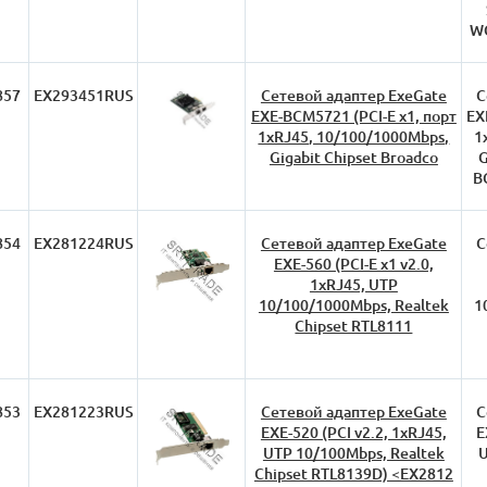
WG
857
EX293451RUS
Сетевой адаптер ExeGate
С
EXE-BCM5721 (PCI-E x1, порт
EX
1xRJ45, 10/100/1000Mbps,
1
Gigabit Chipset Broadco
G
B
854
EX281224RUS
Сетевой адаптер ExeGate
С
EXE-560 (PCI-E x1 v2.0,
1xRJ45, UTP
10/100/1000Mbps, Realtek
1
Chipset RTL8111
853
EX281223RUS
Сетевой адаптер ExeGate
С
EXE-520 (PCI v2.2, 1xRJ45,
E
UTP 10/100Mbps, Realtek
U
Chipset RTL8139D) <EX2812