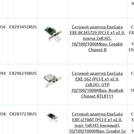
I
856
EX293452RUS
Сетевой адаптер ExeGate
С
EXE-BCM5720 (PCI-E x1 v2.0,
EX
порты 2xRJ45,
10/100/1000Mbps, Gigabit
1
Chipset B
Ch
394
EX296210RUS
Сетевой адаптер ExeGate
С
EXE-562 (PCI-E x1 v2.0,
2xRJ45, UTP
10/100/1000Mbps, Realtek
1
Chipset RTL8111
858
EX283723RUS
Сетевой адаптер ExeGate
С
EXE-i210AT (PCI-E x1 v2.0,
E
порт 1xRJ45 (медный),
10/100/1000Mbps, Gigabit Se
1