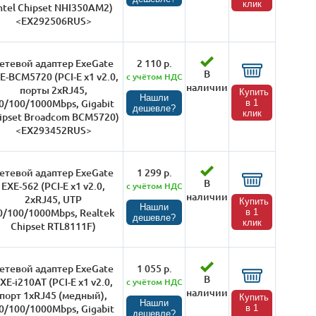
клик
ntel Chipset NHI350AM2)
<EX292506RUS>
етевой адаптер ExeGate
2 110 р.
В
E-BCM5720 (PCI-E x1 v2.0,
с учётом НДС
наличии
порты 2xRJ45,
Купить
Нашли
0/100/1000Mbps, Gigabit
в 1
дешевле?
клик
ipset Broadcom BCM5720)
<EX293452RUS>
етевой адаптер ExeGate
1 299 р.
В
EXE-562 (PCI-E x1 v2.0,
с учётом НДС
наличии
2xRJ45, UTP
Купить
Нашли
0/100/1000Mbps, Realtek
в 1
дешевле?
клик
Chipset RTL8111F)
етевой адаптер ExeGate
1 055 р.
В
XE-i210AT (PCI-E x1 v2.0,
с учётом НДС
наличии
порт 1xRJ45 (медный),
Купить
Нашли
0/100/1000Mbps, Gigabit
в 1
дешевле?