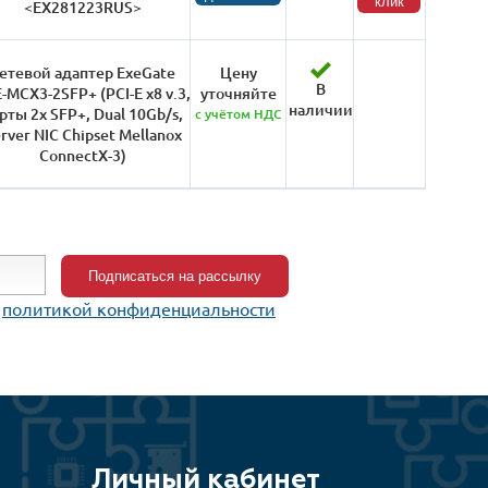
клик
<EX281223RUS>
етевой адаптер ExeGate
Цену
В
-MCX3-2SFP+ (PCI-E x8 v.3,
уточняйте
наличии
рты 2x SFP+, Dual 10Gb/s,
с учётом НДС
rver NIC Chipset Mellanox
ConnectX-3)
c
политикой конфиденциальности
Личный кабинет