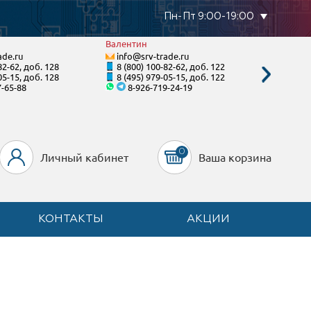
Пн-Пт 9:00-19:00
Валентин
Тимур
ade.ru
info@srv-trade.ru
info@s
82-62, доб. 128
8 (800) 100-82-62, доб. 122
8 (800)
05-15, доб. 128
8 (495) 979-05-15, доб. 122
8 (495)
7-65-88
8-926-719-24-19
8-90
0
Личный кабинет
Ваша корзина
КОНТАКТЫ
АКЦИИ