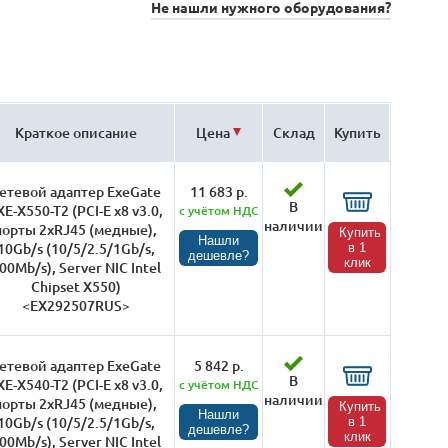
Не нашли нужного оборудования?
Краткое описание
Цена
Склад
Купить
етевой адаптер ExeGate
11 683 р.
В
XE-X550-T2 (PCI-E x8 v3.0,
с учётом НДС
наличии
порты 2xRJ45 (медные),
Купить
Нашли
10Gb/s (10/5/2.5/1Gb/s,
в 1
дешевле?
клик
00Mb/s), Server NIC Intel
Chipset X550)
<EX292507RUS>
етевой адаптер ExeGate
5 842 р.
В
XE-X540-T2 (PCI-E x8 v3.0,
с учётом НДС
наличии
порты 2xRJ45 (медные),
Купить
Нашли
10Gb/s (10/5/2.5/1Gb/s,
в 1
дешевле?
клик
00Mb/s), Server NIC Intel