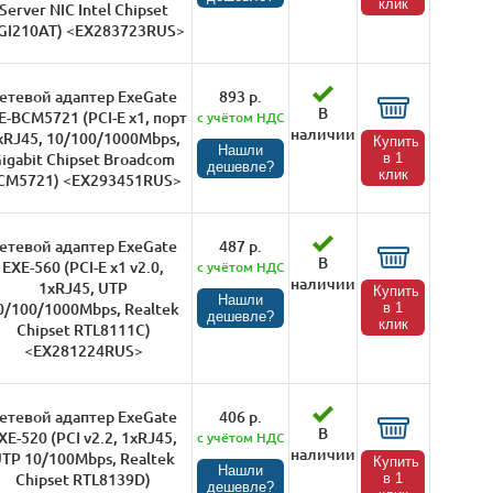
клик
Server NIC Intel Chipset
I210AT) <EX283723RUS>
етевой адаптер ExeGate
893 р.
В
E-BCM5721 (PCI-E x1, порт
с учётом НДС
наличии
xRJ45, 10/100/1000Mbps,
Купить
Нашли
igabit Chipset Broadcom
в 1
дешевле?
клик
CM5721) <EX293451RUS>
етевой адаптер ExeGate
487 р.
В
EXE-560 (PCI-E x1 v2.0,
с учётом НДС
наличии
1xRJ45, UTP
Купить
Нашли
0/100/1000Mbps, Realtek
в 1
дешевле?
клик
Chipset RTL8111C)
<EX281224RUS>
етевой адаптер ExeGate
406 р.
В
XE-520 (PCI v2.2, 1xRJ45,
с учётом НДС
наличии
TP 10/100Mbps, Realtek
Купить
Нашли
Chipset RTL8139D)
в 1
дешевле?