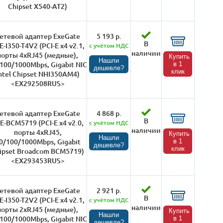
Chipset X540-AT2)
етевой адаптер ExeGate
5 193 р.
В
E-I350-T4V2 (PCI-E x4 v2.1,
с учётом НДС
наличии
порты 4xRJ45 (медные),
Купить
Нашли
100/1000Mbps, Gigabit NIC
в 1
дешевле?
клик
ntel Chipset NHI350AM4)
<EX292508RUS>
етевой адаптер ExeGate
4 868 р.
В
E-BCM5719 (PCI-E x4 v2.0,
с учётом НДС
наличии
порты 4xRJ45,
Купить
Нашли
0/100/1000Mbps, Gigabit
в 1
дешевле?
клик
ipset Broadcom BCM5719)
<EX293453RUS>
етевой адаптер ExeGate
2 921 р.
В
E-I350-T2V2 (PCI-E x4 v2.1,
с учётом НДС
наличии
порты 2xRJ45 (медные),
Купить
Нашли
100/1000Mbps, Gigabit NIC
в 1
дешевле?